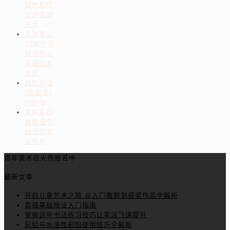
画色彩搭
配的奇妙
艺术
启迪童心
10本不可
错过的儿
童画绘本
推荐
明暗画法
(面画法)
的步骤
掌握素描
眼睛细节
画法的专
业技巧
常年美术班火热报名中
最新文章
开启儿童艺术之旅 从入门教程到获奖作品全解析
素描基础技法入门指南
掌握这些书法练习技巧让笔法飞速提升
彩铅与水溶性彩铅使用技巧全解析