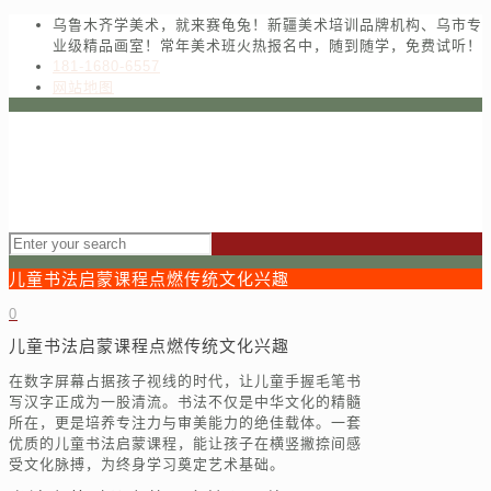
乌鲁木齐学美术，就来赛龟兔！新疆美术培训品牌机构、乌市专
业级精品画室！常年美术班火热报名中，随到随学，免费试听！
181-1680-6557
网站地图
儿童书法启蒙课程点燃传统文化兴趣
0
儿童书法启蒙课程点燃传统文化兴趣
在数字屏幕占据孩子视线的时代，让儿童手握毛笔书
写汉字正成为一股清流。书法不仅是中华文化的精髓
所在，更是培养专注力与审美能力的绝佳载体。一套
优质的儿童书法启蒙课程，能让孩子在横竖撇捺间感
受文化脉搏，为终身学习奠定艺术基础。