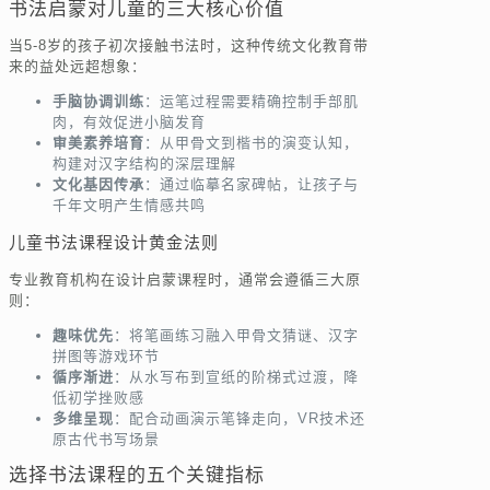
书法启蒙对儿童的三大核心价值
当5-8岁的孩子初次接触书法时，这种传统文化教育带
来的益处远超想象：
手脑协调训练
：运笔过程需要精确控制手部肌
肉，有效促进小脑发育
审美素养培育
：从甲骨文到楷书的演变认知，
构建对汉字结构的深层理解
文化基因传承
：通过临摹名家碑帖，让孩子与
千年文明产生情感共鸣
儿童书法课程设计黄金法则
专业教育机构在设计启蒙课程时，通常会遵循三大原
则：
趣味优先
：将笔画练习融入甲骨文猜谜、汉字
拼图等游戏环节
循序渐进
：从水写布到宣纸的阶梯式过渡，降
低初学挫败感
多维呈现
：配合动画演示笔锋走向，VR技术还
原古代书写场景
选择书法课程的五个关键指标