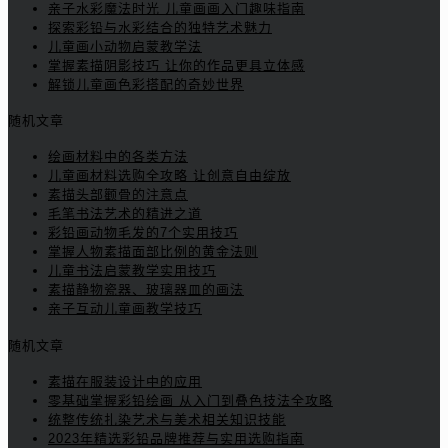
亲子水彩魔法时光 儿童画画入门趣味指南
探索彩铅与水彩结合的独特艺术魅力
儿童画小动物启蒙教学法
掌握素描阴影技巧 让你的作品更具立体感
解锁儿童画色彩搭配的奇妙世界
随机文章
绘画材料中的各类方法
儿童画材料选购全攻略 让创意自由绽放
素描头部颧骨的注意点
毛笔书法艺术的精进之道
彩铅画动物毛发的7个实用技巧
掌握人物素描面部比例的黄金法则
儿童书法启蒙教学实用技巧
素描静物瓷器、玻璃器皿的画法
亲子互动儿童画教学技巧
随机文章
素描在服装设计中的应用
零基础掌握彩铅绘画 从入门到叠色技法全攻略
统整传统扎染艺术与美术相关知识技能
2023年精选彩铅品牌推荐与实用选购指南