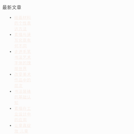
最新文章
绘画材料
的个性表
达方法
素描与速
写究竟有
何不同
走进毛笔
书法艺术
字体的瑰
丽世界
改变美术
作品中的
层次
书法装裱
的基础认
知
素描在工
业设计中
的应用
让童真绽
放 儿童