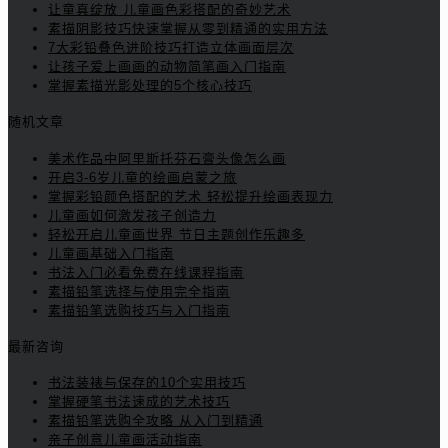
让童真绽放 儿童画色彩搭配的奇妙艺术
素描阴影技巧快速掌握从零到精通的实用方法
7大彩铅叠色进阶技巧打造立体画面层次
让孩子爱上画画的动物简笔画入门指南
掌握素描光影处理的5个核心技巧
随机文章
美术作品中阿里斯托芬石膏头像怎么画
开启3-6岁儿童的绘画启蒙之旅
掌握彩铅颜色搭配的艺术 轻松提升绘画表现力
儿童画如何激发孩子创造力
轻松开启儿童画世界 节日主题创作乐趣多
儿童画基础入门指南
书法入门必看免费在线课程指南
素描铅笔选择与使用完全指南
素描铅笔选购技巧与入门指南
最新咨询
书法装裱与保存的10个实用技巧
掌握硬笔书法速成的艺术技巧
素描铅笔选购全攻略 从入门到精通
亲子创意儿童画活动指南