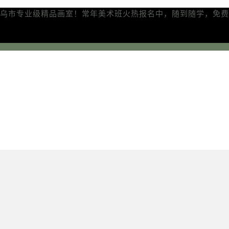
乌市专业级精品画室！常年美术班火热报名中，随到随学，免费