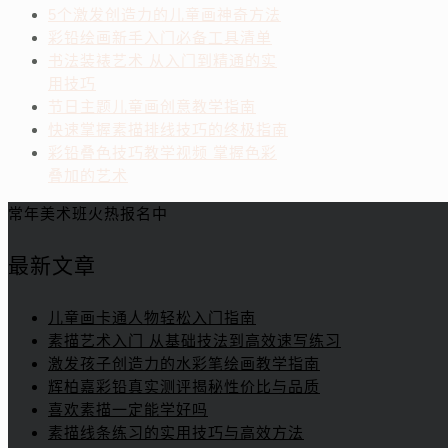
5个激发创造力的儿童画神奇方法
彩铅绘画新手入门必备工具清单
书法装裱艺术 从入门到精通的实
用技巧
节日主题儿童画创意教学指南
快速掌握素描排线技巧的终极指南
彩铅叠色技巧教学视频 掌握色彩
叠加的艺术
常年美术班火热报名中
最新文章
儿童画卡通人物轻松入门指南
素描艺术入门 从基础技法到高效速写练习
激发孩子创造力的水彩笔绘画教学指南
辉柏嘉彩铅真实测评揭秘性价比与品质
喜欢素描一定能学好吗
素描线条练习的实用技巧与高效方法