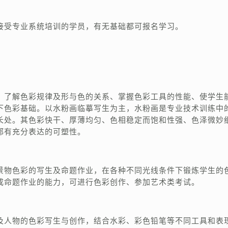
接受专业系统培训的学员，有无基础都可报名学习。
，了解色彩规律及形与色的关系、掌握色彩工具的性能、使学生
下色彩基础。以水粉画临摹写生为主，水粉画是专业技术训练中
长处。其色彩快干、厚薄均匀、色相稳定而饱和性强、色泽微妙
都有充分表达的可塑性。
景物色彩的写生及命题作业，在各种不同光线条件下锻炼学生的
成命题作业的能力，可进行色彩创作、参加艺术类考试。
及人物的色彩写生与创作，结合水彩、彩色铅笔等不同工具和表