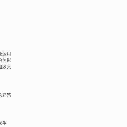
能运用
的色彩
细致又
色彩感
现手