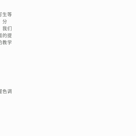
写生等
，分
。我们
面的提
的教学
握色调