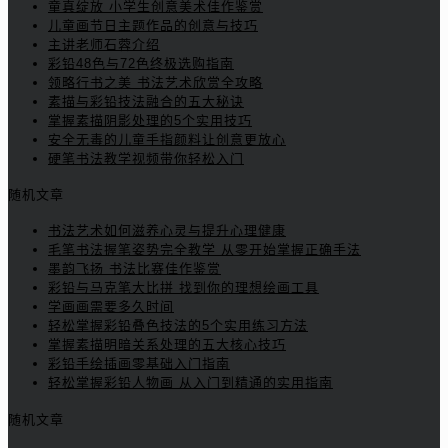
童真绽放 小学生创意美术佳作鉴赏
儿童画节日主题作品的创意与技巧
主讲老师石蓉介绍
彩铅48色与72色终极选购指南
领略行书之美 书法艺术欣赏全攻略
素描与彩铅技法融合的五大秘诀
掌握素描阴影处理的5个实用技巧
安全无毒的儿童手指颜料让创意更放心
硬笔书法教学视频带你轻松入门
随机文章
书法艺术如何滋养心灵与提升心理健康
毛笔书法握笔姿势完全教学 从零开始掌握正确手法
墨韵飞扬 书法比赛佳作鉴赏
彩铅与马克笔大比拼 找到你的理想绘画工具
学画画需要多久时间
轻松掌握彩铅叠色技法的5个实用练习方法
掌握素描明暗关系处理的五大核心技巧
彩铅手绘插画零基础入门指南
轻松掌握彩铅人物画 从入门到精通的实用指南
随机文章