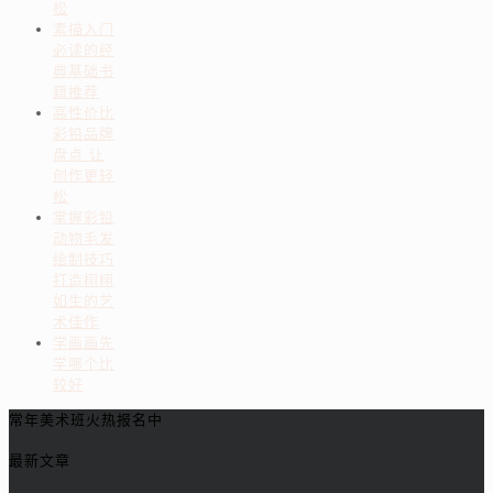
松
素描入门
必读的经
典基础书
籍推荐
高性价比
彩铅品牌
盘点 让
创作更轻
松
掌握彩铅
动物毛发
绘制技巧
打造栩栩
如生的艺
术佳作
学画画先
学哪个比
较好
常年美术班火热报名中
最新文章