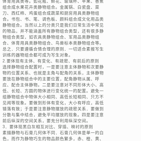
体育用具类等。如花瓶、鲜花、玻璃杯、苹果、香蕉
组合成水果花卉类静物组合。金属锅、白瓷盘、菜
刀、西红柿、鸡蛋组合成蔬菜和厨房用具类静物组
合。书包、书、笔、调色板、颜料组合成文化用品类
静物组合。当然以上的分类只是我们日常生活中常见
的物品，并不能涵盖所有静物组合类型，还有很多静
物组合类型，如农具类静物组合、军用品类静物组
合、体育用具类静物组合、鸟兽标本类静物组合等。
总之．只要遵循合情合理的原则．一切适合素报写生
训练的器物组合都可成为写生对象。
2.要体现有主体、有变化、有疏密、有前后的原则
选择静物组合配置时，一是要注意主体静物和次要静
物的位置关系、也就是主角与配角的关系，主体静物
要放在静物组合中的主要位置，配角静物从属、呼
应、配合主体静物。二是要注意对不同形体大小、高
低、长短、方圆的物体进行变化统一的配置。避免一
组静物组合中物体大小相同、高低长短相同、只方不
见闻等现象。要做到形体有变化，大小有呼应，高低
错落有致；于是要注意静物摆放的疏密关系．要做到
分散与集中结合，避免平均摆放的现象。四是要注意
前后纵深的空间关系，要充分利用纵深空间。
3．要体现黑白灰相互对比、穿插、映衬的原则
素描静物与石膏几何体不同．石膏几何体是单一的白
色，而作为静物巧生的物品颜色繁多，赤、橙、黄、