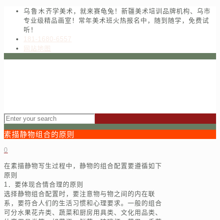
乌鲁木齐学美术，就来赛龟兔！新疆美术培训品牌机构、乌市
专业级精品画室！常年美术班火热报名中，随到随学，免费试
听！
181-1680-6557
网站地图
素描静物组合的原则
0
在素描静物写生过程中，静物的组合配置要遵循如下
原则
1．要体现合情合理的原则
选择静物组合配置时，要注意物与物之间的内在联
系，要符合人们的生活习惯和心理要求。一般的组合
可分水果花卉类、蔬菜和厨房用具类、文化用品类、