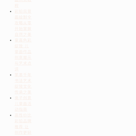
程
彩铅风景
画绘制全
攻略从零
开始掌握
自然之美
童真色彩
绽放 儿
童画作品
创意展示
与艺术点
评
笔墨千年
书法艺术
绽放文化
传承之美
亲子创意
儿童画活
动指南
高性价比
彩铅品牌
推荐 让
创作更轻