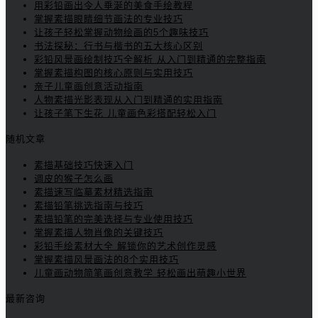
用彩铅画出令人垂涎的美食手绘教程
掌握素描眼睛细节画法的专业技巧
让孩子轻松掌握动物绘画的5个趣味技巧
书法探秘：行书与楷书的五大核心区别
彩铅风景画绘制技巧全解析 从入门到精通的完整指南
掌握素描构图的核心原则与实用技巧
亲子儿童画创意活动指南
人物素描光影表现从入门到精通的实用指南
让孩子笔下生花 儿童画色彩搭配轻松入门
随机文章
素描基础技巧快速入门
调皮的猴子怎么画
素描速写临摹素材精选指南
素描铅笔挑选指南与技巧
素描铅笔的完美选择与专业使用技巧
掌握素描人物肖像的关键技巧
彩铅手绘素材大全 解锁你的艺术创作灵感
掌握素描风景画法的8个实用技巧
儿童画动物简笔画创意教学 轻松画出萌趣小世界
最新咨询