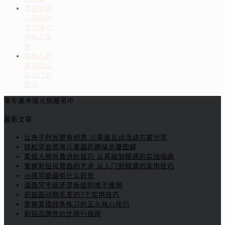
节日主题
儿童画创
意作品点
亮童心世
界
素描人物
速写技法
从入门到
精通
常年美术班火热报名中
最新文章
让亲子时光更有创意 儿童画互动活动方案分享
轻松学会简单儿童画的趣味步骤图解
素描人物肖像进阶技巧 从基础到精通的实战指南
掌握彩铅风景画的艺术 从入门到精通的实用技巧
小孩学画画有什么好处
漫画学手绘还是板绘的难不难啊
彩铅画动物毛发的7个实用技巧
掌握素描线条练习的五大核心技巧
彩铅品牌性价比排行指南