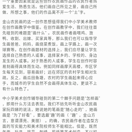
一个重要因素就是这些创作农民画作品的农民作者热
爱生活、熟悉生活。他们画自己所见之景，画自己所
做、所想之事，他们的作品离不开一个“土”字。
金山农民画的这一创作思想值得我们中小学美术教师
在创作画教学中借鉴。在创作画教学中，我们往往首
先碰到的难题是“画什么” 。农民画作者画喂鸡、放
鸭、收割、出嫁、买家具等，那么我们也可以指导学
生画爸爸、妈妈，画烧菜煮饭，画上学路上，画一次
球赛等。在创作画题材的选择上，我们应尽量让学生
选择自己熟悉的人或事，选择家乡的、学校的、身边
发生的人或事。对于熟悉的人或事，学生在创作时容
易刻画得具体而生动。例如同样画摩天高楼，市区学
生每天见到，容易画好；远在郊区的农村学生相对生
疏。反之，画瓜田鱼塘，农村的学生画起来得心应
手，而城市的学生自然不会画得具体生动，更谈不上
有什么特色了。
中小学美术创作辅导碰到的第二个棘手问题是“怎样画”
，即用什么方法去表现。我们不妨先听听金山农民画
家阮四娣的说法，她说她的笔画是“随心走的” ，她画
画是 “为了好看” ，要选最“趣”的画（ “趣” ，金山方
言，意谓漂亮、美丽） 。的确，农民画作者在造型方
面的写实能力和美术院校师生不能相比。但是，既然
年画、玩具、挑花、刺绣、剪纸等艺术创造，不以如