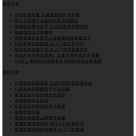
随机文章
开启创意宝藏 儿童画素材包全攻略
提升书法技艺必看的毛笔字帖精选
掌握彩铅叠色技巧 让作品焕发绚丽色彩
油画按流派分有哪些
掌握素描光影技巧让画面瞬间充满表现力
轻松掌握彩铅绘画 从入门到风景创作
探索彩铅绘画艺术 从入门到风景画创作
书法艺术与作品装裱：从笔墨到传承的全攻略
3-6岁儿童轻松学画简单又漂亮的节日主题绘画
随机文章
儿童画材选购指南 让孩子的创意绽放光彩
儿童画色彩搭配的艺术与乐趣
素描关系中形的组合与表达
点线面的综合应用
彩铅画纸材质选择技巧指南
主教老师介绍
素描必备铅笔品牌推荐指南
素描铅笔选择指南 新手入门必备技巧
素描铅笔选购终极指南 从入门到精通