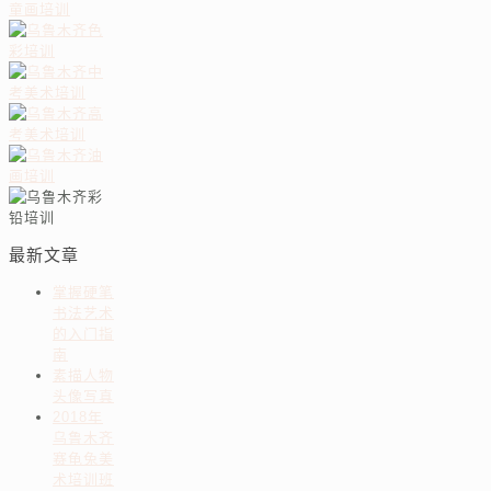
最新文章
掌握硬笔
书法艺术
的入门指
南
素描人物
头像写真
2018年
乌鲁木齐
赛龟兔美
术培训班