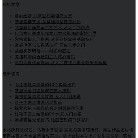
随机文章
童心绘梦 儿童画获奖佳作大赏
掌握素描艺术 从基础线条技法开始
掌握彩铅静物写生的艺术 从入门到精通
用创意点亮童年探索儿童水彩画的奇妙世界
彩铅素描入门指南 从零开始掌握基础技巧
掌握毛笔书法握笔技巧 开启艺术之门
从结构到明暗——衬布的画法
素描静物组合绘制五大核心技巧
彩铅人像绘画指南 从入门技法到渐变效果全解析
最新咨询
书法装裱与保存的10个实用技巧
掌握硬笔书法速成的艺术技巧
素描铅笔选购全攻略 从入门到精通
亲子创意儿童画活动指南
探索彩铅与水彩结合的创意绘画艺术
让孩子爱上绘画的5个水彩入门妙招
掌握素描光影技巧 让画面质感飞跃提升
本站所有版权归：乌鲁木齐画室-赛龟兔美术馆所有，网站作品图片均
来自乌鲁木齐画室赛龟兔实拍，禁止盗用本站图片及相关文章，转载