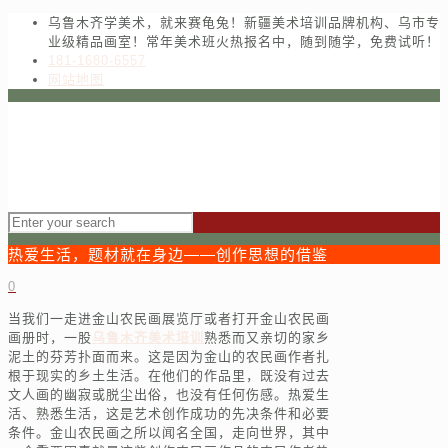
乌鲁木齐学美术，就来赛龟兔！新疆美术培训品牌机构、乌市专
业级精品画室！常年美术班火热报名中，随到随学，免费试听！
181-1680-6557
网站地图
热爱生活，题材就在身边——创作思想的借鉴
0
当我们一走进金山农民画展览厅或者打开金山农民画
画册时，一股
乌鲁木齐美术培训
熟悉而又亲切的家乡
泥土的芬芳扑面而来。这是因为金山的农民画作者扎
根于现实的乡土生活。在他们的作品里，既没有过去
文人画的幽寂或脱尘出俗，也没有任何伤感。热爱生
活、熟悉生活，这是艺术创作成功的先决条件和必要
条件。金山农民画之所以闻名全国，走向世界，其中