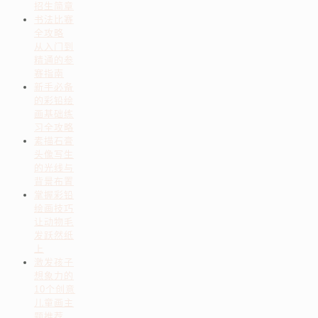
招生简章
书法比赛
全攻略
从入门到
精通的参
赛指南
新手必备
的彩铅绘
画基础练
习全攻略
素描石膏
头像写生
的光线与
背景布置
掌握彩铅
绘画技巧
让动物毛
发跃然纸
上
激发孩子
想象力的
10个创意
儿童画主
题推荐