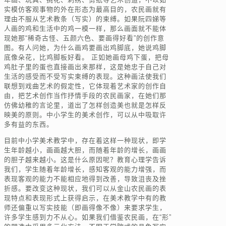
实模仿客观事物的外在形态为最高目的，农民画就有
理由不服从艺术教条（写实）的束缚。如果阮四娣等
人画的鸡和生活中的鸡一模一样，那么画面就不能体
现她那“稀奇古怪、五颜六色、要画得好看”的创作意
图。有人问她，为什么画鸡要画出鸡脚底，她说鸡脚
底像朵花，比鸡脚板好看。 正如她画母鸡下蛋，把母
鸡肚子里的蛋也直接画出来那样，这是她忠于自己对
生活的感受而不受写实束缚的表现。这种画法使我们
联想到戏曲艺术的假定性，它体现着艺术家的创作自
由，把艺术创作当作抒情手段的农民画家，在她们那
仿佛幼稚的言论里，道出了怎样创造美也就是怎样反
映美的原则。中小学生的美术创作，可以从中吸取许
多有益的东西。
目前中小学美术教学中，存在着这样一种现状，即学
生年龄越小，画画越大胆，而随着年龄的增长，画画
的胆子越来越小。这是什么原因呢？教育心理学告诉
我们，学生随着年龄增长，感知客观的能力增强，而
表现客观的能力不能相应地得到改善，导致沮丧及挫
折感。要改变这种现状，我们可以从金山农民画的表
现特点和表现形式上获得启示，在美术教学中有的教
师还偏重以写实技能（即画得像不像）来要求学生，
许多学生感到力不从心。如果我们借鉴农民画，在“形”