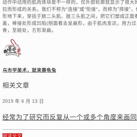
动作中动用的肌肉体块是不一样的，仅外部轮廓就显示了很大
拉而形成的关系。我们不称为“连接”或“衔接“，而称为”择接
形地下来，穿括于脓二头肌、肢三头肌之间，把它们塑成正面
盖，棒接处形成凹陷(侧面看去呈扁形，由于肌肉发达，用力
骨，至碗处，方形渐扁。
乌市学美术，就来赛龟兔
相关文章
2019 年 6 月 13 日
经常为了研究而反复从一个或多个角度来画同
阅读全文