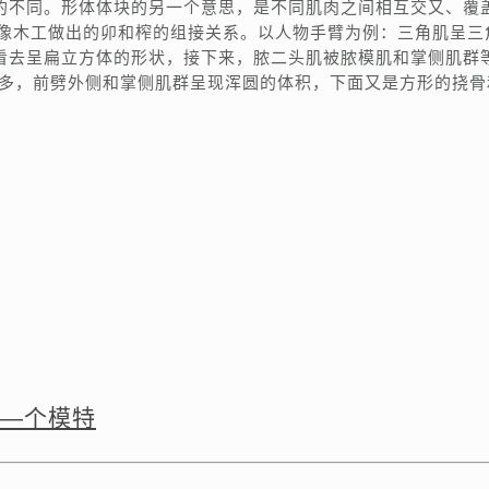
的不同。形体体块的另一个意思，是不同肌肉之间相互交又、覆
”，像木工做出的卯和榨的组接关系。以人物手臂为例：三角肌呈三
看去呈扁立方体的形状，接下来，脓二头肌被脓模肌和掌侧肌群
过多，前劈外侧和掌侧肌群呈现浑圆的体积，下面又是方形的挠骨
—个模特