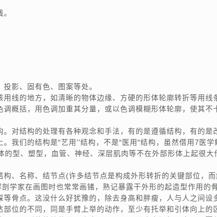
线。
、投影、固有色、图案等处。
该用线的地方，如清晰的物体边缘、方硬的形体轮廓转折等用线
色调概括，用色调加重其分量，或以色调模糊形体轮廓，使其不
构。对结构的处理有各种观念和手法，有的是遵循结构，有的是
我们的结构是“艺用’’结构，不是“医用“结构，虽然借用7医学
立体的型、塑型，血管、神经、深层肌肉等不在外部形体上起很大
结构、名称、结节点(许多结节点是构成外形转折的关键部位，而
解剖学家在画图时也常常画锗，熟记暴露干外形的起造型作用的
踩等骨点。这没什么好犹豫的，除去身高和胖瘦，人与人之间设
达部位的不同，同是手臂上举的动作，至少有托举和引体向上的