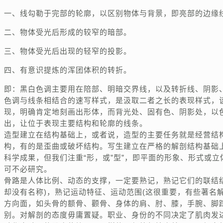
一、线勾勒于完部的轮廓，以区别物体与背景，即亮部的边缘
二、物体受光后形成的较窄的暗部。
三、物体受光后出现的轻窄的投影。
四、有意识提炼的浑团体积的转折。
即：黑白色调主要用在陪部、明暗交界线，以及转折线、阴影
色调与线条相结合的速写样式，是汲取二者之长的表现样式，
现，明确肯定地刻画出形体，而背光处、固有色、阴影处，以
出，让位于表现主要结构和轮廓的线条。
造型建立在结构基础上，或者说，造型的主要任务就是经营结
构，有的是歪曲或破坏结构。写生建立在严格的解剖结构基础上。
科学成果，但我们注重“形，或”型”，即平面的形象、形式或
可不必研究。
骨路是人体比例、动态的支撑，一定要熟记，熟记它们的联结
却没有名称)，熟记运动特征、运动范围(这很重要，有些著名
方向面，如头骨的额骨、颧骨、身体的肩、肘、膝，手腕、脚
别。对解剖的态度毋庸置疑。职业、身份的不同决定了肌肉发