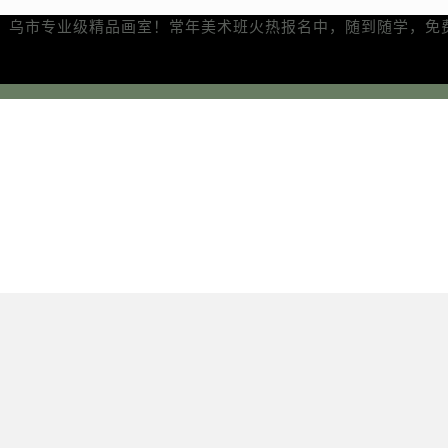
、乌市专业级精品画室！常年美术班火热报名中，随到随学，免