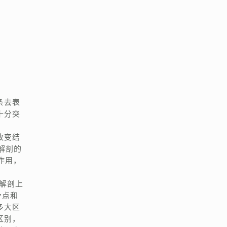
条去表
十分突
改变结
解剖的
作用，
解剖上
骨点和
多大区
区别，