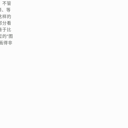
。不管
颊、等
这样的
部分看
善于比
的“图
画得非