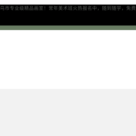
乌市专业级精品画室！常年美术班火热报名中，随到随学，免费