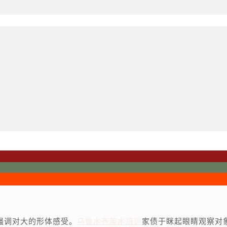
强调对大的形体感受。
乌鲁木齐美术培训
家债于眯起眼睛观察对