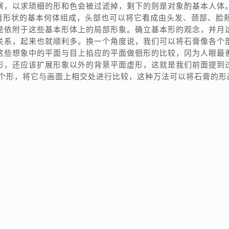
察，以求琐细的形和色会被过滤掉，剩下的则是对象酌基本人体
目形状的基本何体组成，头部也可以将它看成由头发、颈部、脸
是依附于这些基本形体上的局部形象。确立基本形的观念，并月
关系，起来也就顺利多。换一个角度说，我们可以将石膏像各个
这些想象中的平面与目上掐应的平面做徊形的比较，冈为人眼最
形，还应该扩展形象以外的背景平面虚形，这就是我们前面提到过
一个形，将它与画面上相交处进行比较，这种万法可以将石膏的形