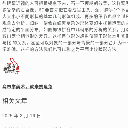
些眼睛近视的人可把眼镜拿下来，石一下模糊朗效果，这样观
多复杂的石百像，6D要首先把它看成吴由头、颈、胸等J个不
大大小小不同形状的基本几何形体组成、再多酌细节也都个过
观念去分析、归纳，便会在纷繁复杂的形体变幻中找到造型的
成特定的平面分布，如图掷铁饼吝中几何形的分析的关系。月
较出两个相似形的差异。这郴目似形的想象仅限于形体本引实
与比’的关系，甚至可以对象的一部分与背景的一部分合并为
常准确。这样的方法我们也可以称之为平面比较跋形方法。
乌市学美术，就来赛龟兔
相关文章
2025 年 3 月 16 日