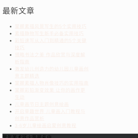
最新文章
掌握素描风景写生的5个实用技巧
素描静物写生新手必备实用技巧
彩铅速写从入门到精通的5个关键
技巧
领略书法之美 作品欣赏与深度解
析指南
激发幼儿创造力的幼儿园儿童画创
意主题精选
掌握素描人物肖像技巧的实用指南
掌握彩铅渐变效果 让你的画作更
生动
儿童画节日主题创意绘画
开启童趣世界 儿童画入门教程与
创意作品赏析
3-6岁儿童绘画启蒙创意教程
常年美术班火热报名中