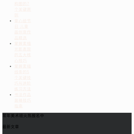
构图的7
个关键原
则
童心绘节
日 儿童
画创意作
品精选
掌握素描
光影表现
的五大核
心技巧
掌握素描
线条的5
个关键技
巧与进阶
练习方法
书法作品
装裱技巧
指南
常年美术班火热报名中
最新文章