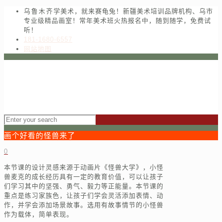
乌鲁木齐学美术，就来赛龟兔！新疆美术培训品牌机构、乌市
专业级精品画室！常年美术班火热报名中，随到随学，免费试
听！
181-1680-6557
网站地图
画个好看的怪兽来了
0
本节课的设计灵感来源于动画片《怪兽大学》，小怪
兽麦克的成长经历具有一定的教育价值，可以让孩子
们学习其中的坚强、勇气、毅力等正能量。本节课的
重点是练习家族色，让孩子们学会灵活添加表情、动
作，并学会添加场景故事。选用有故事情节的小怪兽
作为载体，简单表现。