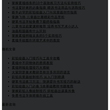
掌握素描线条的10个高效练习方法与实用技巧
书法爱好者的必备指南 精选书法用品与选购技巧
新手必学的彩铅绘画入门与风景画创作指南
童趣飞扬 儿童画比赛精彩作品赏析
硬笔书法字帖免费下载终极指南
儿童书法启蒙课程推荐 培养书写艺术小达人
油画和国画有什么区别
掌握素描明暗关系的5个实用技巧
素描手绘图在环境艺术中的表现
随机文章
彩铅绘画入门技巧与工具全攻略
素描中不同物体的质感表现
素描明暗处理技巧大揭秘
大家同是美术教研员有许多共同的语言
彩铅风景画绘制技巧 从入门到精通
硬笔书法练习方法：快速提升书写技巧的秘诀
彩铅绘画入门必备 5本基础教程书籍推荐
掌握彩铅人像绘制技巧 轻松画出逼真肖像
免费书法字体转换在线工具
最新咨询