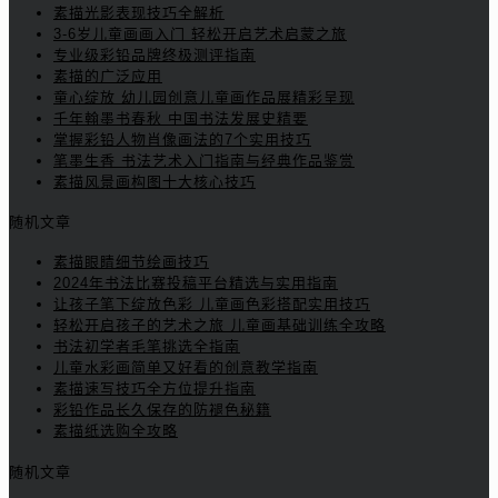
素描光影表现技巧全解析
3-6岁儿童画画入门 轻松开启艺术启蒙之旅
专业级彩铅品牌终极测评指南
素描的广泛应用
童心绽放 幼儿园创意儿童画作品展精彩呈现
千年翰墨书春秋 中国书法发展史精要
掌握彩铅人物肖像画法的7个实用技巧
笔墨生香 书法艺术入门指南与经典作品鉴赏
素描风景画构图十大核心技巧
随机文章
素描眼睛细节绘画技巧
2024年书法比赛投稿平台精选与实用指南
让孩子笔下绽放色彩 儿童画色彩搭配实用技巧
轻松开启孩子的艺术之旅 儿童画基础训练全攻略
书法初学者毛笔挑选全指南
儿童水彩画简单又好看的创意教学指南
素描速写技巧全方位提升指南
彩铅作品长久保存的防褪色秘籍
素描纸选购全攻略
随机文章