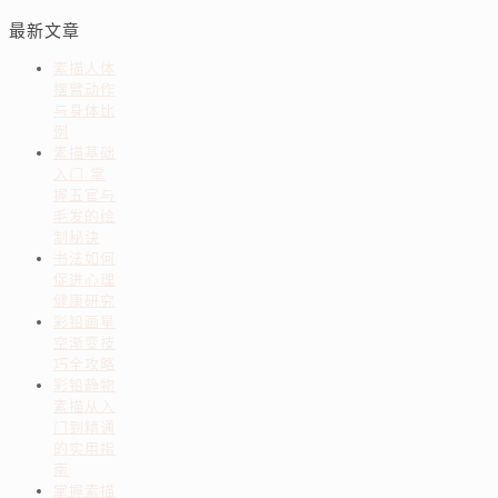
最新文章
素描人体
摆臂动作
与身体比
例
素描基础
入门 掌
握五官与
毛发的绘
制秘诀
书法如何
促进心理
健康研究
彩铅画星
空渐变技
巧全攻略
彩铅静物
素描从入
门到精通
的实用指
南
掌握素描