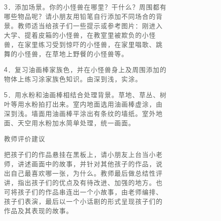
3．添加场景。你的小怪兽在哪里？干什么？周围都有
哪些物品呢？请小朋友用铅笔自行添加不同场合的背
景。教师适当给孩子们一些提示或参考图片：刚进入
大学、提着皮箱的小怪兽，在教室里被欺负的小怪
兽，在家里练习受到惊吓的小怪兽，在家里唱歌、跳
舞的小怪兽，在草地上野餐的小怪兽等。
4．复习油画棒家族色，并在小怪兽身上及周围添加的
物体上练习涂家族色知识。由深到浅，实涂。
5．用水粉和油画棒相结合处理背景。草地、草丛、树
叶等用水粉拍打出来。室内地面选用油画棒虚涂，由
深到浅。墙面用油画棒平涂出有条纹的墙纸。室外地
面、天空用水粉加水简单处理，统一画面。
教师评价建议
把孩子们的作品悬挂在黑板上，请小朋友上台当小老
师，讲述画面中的故事，并针对其他孩子的作品，说
出自己最喜欢哪一张，为什么。教师最后做总结性评
讲，指出孩子们的优点及有待改进、加强的地方。也
可将孩子们的作品串连出一个小故事，由老师编排、
孩子们表演，最后以一个小话剧的形式呈现孩子们的
作品及其表现的故事。