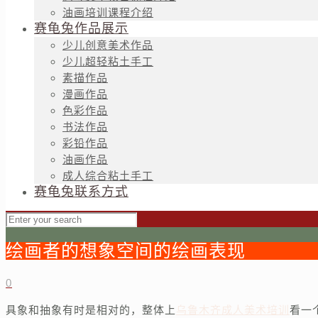
油画培训课程介绍
赛龟兔作品展示
少儿创意美术作品
少儿超轻粘土手工
素描作品
漫画作品
色彩作品
书法作品
彩铅作品
油画作品
成人综合粘土手工
赛龟兔联系方式
绘画者的想象空间的绘画表现
0
具象和抽象有时是相对的，整体上
乌鲁木齐成人美术培训
看一