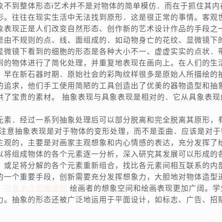
象不到整体形态i艺术并不是对物体的简单模仿．而在于抓住其内
形。往往在现实生活中无法找到原形．这是很正常的事情。客观
象表现正是人们改变自然形态、创作新的艺术设计作品的手段之
是由不规则的点、线、面组成的．如动物身亡的花纹、显微镜下
显微镜下看到的细胞的形态是各种大小不一、虚虚实实的点状．
到的物体进行了简化处理，并重复地表现在画向上。在人们的生
，早在新石器时期．原始社会的彩陶纹样很多是原始人所描绘的
的追求，他们手工使用简陋的工具创造出了优美的器物造型和抽
供了宝贵的素材。 抽象表现与具象表现是相对的．它从具象表现
元素．经过一系列抽象处理后可以部分脱离和完全脱离其原形，
c注意抽象表现是对于物体的变形处理，而不是歪曲．应该是对于
主观的，主要是对画家主观想象和内心情感的表达，充分发挥了
以将组成物体的各个元素逐一分析，深入研究其发展可以形成的
，或足将分解的各个元素重新组合，找比各元素间相互联系的内
的一个重要手段，创新需要充分发挥想象力，大胆地对物体造型
，
乌鲁木齐素描培训
绘画者的想象空间和绘画表现更加广阔。学
力。抽象的形态还被广泛地运用于平面设计，如标志、广告、招