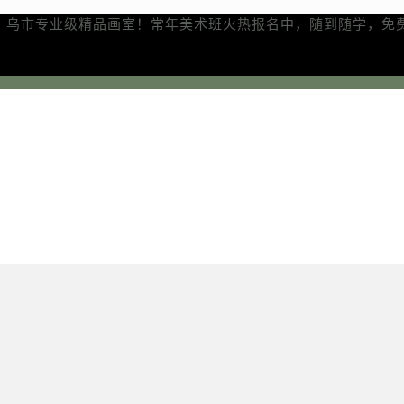
、乌市专业级精品画室！常年美术班火热报名中，随到随学，免