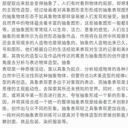
部提取出来就会变得抽象了，人们有时看到物体的局部，却想
的主观性造型，经过绘画者对具象图形变形形成的抽象表现图
的抽象物体形态不如具象物体那样容易被人们发现和接受。抽
自然界中的物体蕴含着丰富的抽象图形，这些抽象图形一般都
等，这抽象图形常常结人以生命、活力、意象的感觉。人们在
抽象的效果所示为自然形态抽象作品．作用将在自然中所观察
还会发现很多的人造物也是很抽象的。钠象的人造物出来已久
号和图形。他们根据白已的生活经验来表现对生活的记录和美
案，其简化的造型以及作品所传达的寓意为抽象图形的创作提
角度去分析与表达物体造型。抽象
表现是一种思维活动，是以具象为起点．分析组成物体的各种
白然中已无法找到这种抽象物体，但要符合2j术美造型的规律
型的再创造。具象表现更多出于对客观的表达．而抽象表现是
思维的主观能动性，去探索其所还未预知的世界。同时．也可
态，或将其中某一形态进行放大、夸张抽象形成一个新的形象
因，并将其组合成一个统一的整体抽象表现是绘画者艺术创新
炼，创作出与众不同的形象。抽象表现较之具象表现更加自由
一段时间的抽象表现圳练可以提高对于物体造型的思维创新能
籍封面、商品包装、染织服装等。