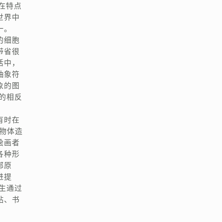
在特点
世界中
一。
的细胞
带省很
活中，
抽象符
象的图
的相反
有时在
物体造
绘画者
各种形
部原
进提
生通过
贴、书