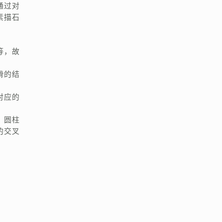
通过对
素描石
等，故
滑的结
对应的
、圆柱
的交叉