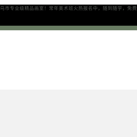
乌市专业级精品画室！常年美术班火热报名中，随到随学，免费