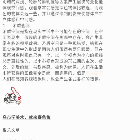
明暗的深浅、轮廓的鲜明度等因素产生层次的变化能
体现空间感，观者常常会感觉深色物体比较近，而浅
色的物体会远一些，并且通过绘制阴影来使物体产生
立体感和空间感。
4． 矛盾查阅
矛盾空间是指在现实生活中不可能存在的空间．在空
间表现中．假设的矛盾空间在画面中存在，会产生非
常有趣的视觉效果。矛盾空日是一种视错觉，错视在
现实生活中的形成是因为人们虽然有两只眼睛，但在
观察对象时视点只有一个，以一个视点为小心的视线
总是直线性的．以小心视点形成的形式间的主次、虚
文、先后的统一与秩序感，被称为统觉。人们在生活
巾所获得的图像完全是统一而完整的，但是
新疆画室
人们在感知客观物象时．也会产生各式各样的错觉。
乌市学美术，就来赛龟兔
相关文章