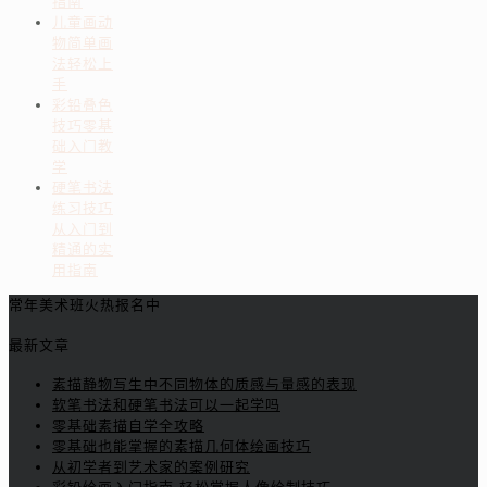
指南
儿童画动
物简单画
法轻松上
手
彩铅叠色
技巧零基
础入门教
学
硬笔书法
练习技巧
从入门到
精通的实
用指南
常年美术班火热报名中
最新文章
素描静物写生中不同物体的质感与量感的表现
软笔书法和硬笔书法可以一起学吗
零基础素描自学全攻略
零基础也能掌握的素描几何体绘画技巧
从初学者到艺术家的案例研究