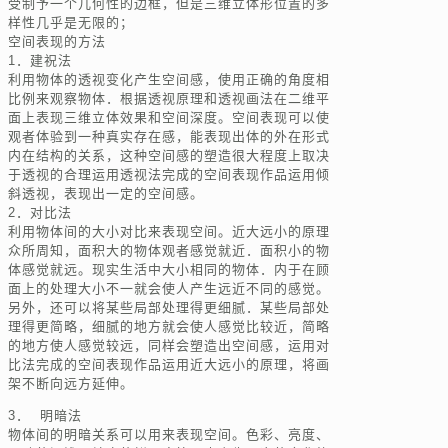
受制予一个几何性的边框，但是三维立体形位置的多
样性几乎是无限的；
空间表现的方法
1．建祝法
利用物体的透视变化产生空间感，使用正确的角度相
比例来观察物体．根据透视原理和透视画法在二维平
面上表现三维立体效果和空间深度。空间表现可以使
观者体验到一种真实存在感，能表现出体的外在形式
内在结构的关系，这种空间感的塑造很大程度上取决
于透视的合理运用透视法完成的空间表现作品运用倾
斜透视，表现出一定的空间感。
2．对比法
利用物体间的大小对比来表现空间。近大远小的原理
众所周知，面积大的物体观者感觉就近．面积小的物
体感觉就远。现实生活中大小相同的物体．内于在顾
面上的处理大小不一就会使人产生远近不同的感觉。
另外，还可以将某些局部处理得更细腻．某些局部处
理得更简略，细腻的地方就会使人感觉比较近，简略
的地方使人感觉较远，同样会塑造出空间感，运用对
比法完成的空间表现作品运用近大远小的原理，将画
架不断向远方延伸。
3． 明暗法
物体间的明暗关系可以用来表现空间。色彩、亮度、