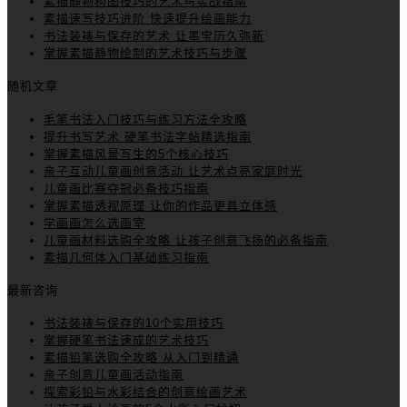
素描静物构图技巧的艺术与实战指南
素描速写技巧进阶 快速提升绘画能力
书法装裱与保存的艺术 让墨宝历久弥新
掌握素描静物绘制的艺术技巧与步骤
随机文章
毛笔书法入门技巧与练习方法全攻略
提升书写艺术 硬笔书法字帖精选指南
掌握素描风景写生的5个核心技巧
亲子互动儿童画创意活动 让艺术点亮家庭时光
儿童画比赛夺冠必备技巧指南
掌握素描透视原理 让你的作品更具立体感
学画画怎么选画室
儿童画材料选购全攻略 让孩子创意飞扬的必备指南
素描几何体入门基础练习指南
最新咨询
书法装裱与保存的10个实用技巧
掌握硬笔书法速成的艺术技巧
素描铅笔选购全攻略 从入门到精通
亲子创意儿童画活动指南
探索彩铅与水彩结合的创意绘画艺术