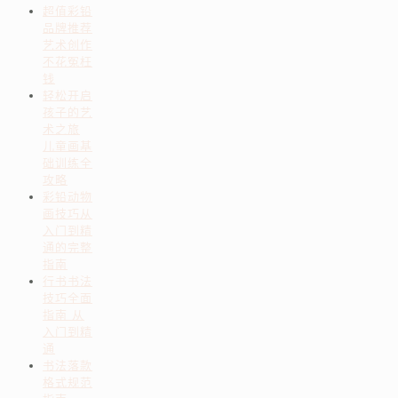
超值彩铅
品牌推荐
艺术创作
不花冤枉
钱
轻松开启
孩子的艺
术之旅
儿童画基
础训练全
攻略
彩铅动物
画技巧从
入门到精
通的完整
指南
行书书法
技巧全面
指南 从
入门到精
通
书法落款
格式规范