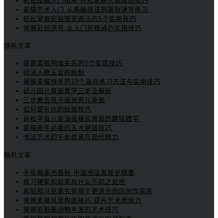
彩铅绘画入门指南 轻松掌握人像绘制技巧
素描艺术入门 从基础技法到高效速写练习
轻松掌握彩铅渐变画法的5个实用技巧
掌握彩铅速写 从入门到精通的实用技巧
随机文章
掌握素描明暗关系的5个实用技巧
动浸人物五官的绘制
掌握素描线条的10个高效练习方法与实用技巧
幼儿园儿童画教学三步法解析
三步教会孩子画创意儿童画
如何提升你的绘画技巧
轻松学会儿童油画棒风景画的趣味教学
素描新手必看的五大避错技巧
书法艺术的千年传承与现代魅力
随机文章
千年翰墨书春秋 中国书法发展史精要
练习硬笔和软笔有什么不同之处呢
彩铅和马克笔究竟哪个更适合你的创作需求
掌握素描风景构图技巧 提升艺术表现力
掌握彩铅画动物毛发的艺术技巧