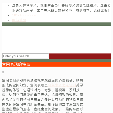
乌鲁木齐学美术，就来赛龟兔！新疆美术培训品牌机构、乌市专
业级精品画室！常年美术班火热报名中，随到随学，免费试听！
181-1680-6557
网站地图
空间表现的特点
0
空间表现是观察者通过视觉观察后的心理感受、联想
形成的空间幻觉、空间表现是
乌鲁木齐书法培训
美学
规律的体现．它通过对比、夸张、透视等一系列技
法．达到空间层次的丰富表达，追求细致的效果。画
面除了显性的构图与布局之外还具有隐性的物象与物
象之间在空间中的组合关系。用传统的立体造型方式
塑造出想象的形态．虚拟出空间效果。二维的平面形