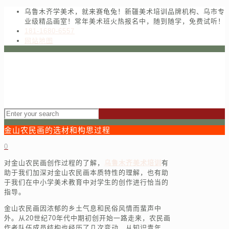
乌鲁木齐学美术，就来赛龟兔！新疆美术培训品牌机构、乌市专
业级精品画室！常年美术班火热报名中，随到随学，免费试听！
181-1680-6557
网站地图
金山农民画的选材和构思过程
0
对金山农民画创作过程的了解，
乌鲁木齐美术培训
有
助于我们加深对金山农民画本质特性的理解，也有助
于我们在中小学美术教育中对学生的创作进行恰当的
指导。
金山农民画因浓郁的乡土气息和民俗风情而蜚声中
外。从20世纪70年代中期初创开始一路走来，农民画
作者队伍成员结构也经历了几次变动，从知识青年、