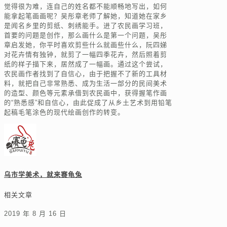
觉得很为难，连自己的姓名都不能顺畅地写出，如何
能拿起笔画画呢？吴彤章老师了解她，知道她在家乡
是闻名乡里的剪纸、刺绣能手。进了农民画学习班，
首要的问题是创作，那么画什么是第一个问题，吴彤
章启发她，你平时喜欢剪些什么就画些什么，阮四娣
对花卉情有独钟，就剪了一幅四季花卉，然后照着剪
纸的样子描下来，居然成了一幅画。通过这个尝试，
农民画作者找到了自信心，由于把握不了新的工具材
料，就把自己非常熟悉、成为生活一部分的民间美术
的造型、颜色等元素承借到农民画中，获得握笔作画
的“熟悉感”和自信心，由此促成了从乡土艺术到用铅笔
起稿毛笔涂色的现代绘画创作的转变。
乌市学美术，就来赛龟兔
相关文章
2019 年 8 月 16 日