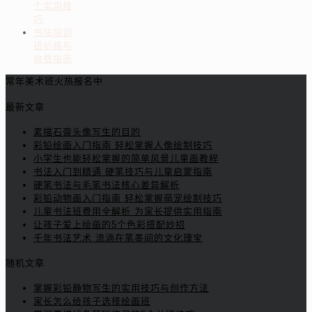
个实用技
巧
书法培训
班价格与
收费指南
常年美术班火热报名中
最新文章
素描石膏头像写生的目的
彩铅绘画入门指南 轻松掌握人像绘制技巧
小学生也能轻松掌握的简单风景儿童画教程
书法入门到精通 硬笔技巧与儿童启蒙指南
硬笔书法与毛笔书法核心差异解析
彩铅动物画入门指南 轻松掌握萌宠绘制技巧
儿童书法班费用全解析 为家长提供实用指南
让孩子爱上绘画的5个色彩搭配妙招
千年书法艺术 流淌在笔墨间的文化瑰宝
随机文章
掌握彩铅静物写生的实用技巧与创作方法
家长怎么给孩子选择绘画班