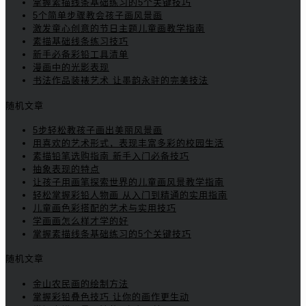
掌握素描线条基础练习的5个关键技巧
5个简单步骤教会孩子画风景画
激发童心创意的节日主题儿童画教学指南
素描基础线条练习技巧
新手必备彩铅工具清单
漫画中的光影表现
书法作品装裱艺术 让墨韵永驻的完美技法
随机文章
5步轻松教孩子画出美丽风景画
用喜欢的艺术形式，表现丰富多彩的校园生活
素描铅笔选购指南 新手入门必备技巧
抽象表现的特点
让孩子用画笔探索世界的儿童画风景教学指南
轻松掌握彩铅人物画 从入门到精通的实用指南
儿童画色彩搭配的艺术与实用技巧
学画画怎么样才学的好
掌握素描线条基础练习的5个关键技巧
随机文章
金山农民画的绘制方法
掌握彩铅叠色技巧 让你的画作更生动