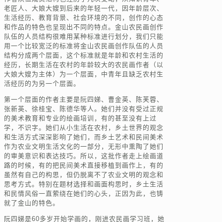
老匠人、大娘大嫂到后来的年轻一代，因年龄层次、
生活经历、教育背景、社会环境的不同，创作的心态
和作品的特色也呈现出不同的特点。金山农民画创作
队伍的人员结构很难用某种标准进行划分，我们只能
用一个比较宽泛的标准将金山农民画创作队伍的人员
结构分成两个层面，这个标准就是年龄和农村生活的
经历，长期生活在农村的年龄较大的农民画作者（以
大娘大嫂为主体）为一个层面，中青年且缺乏农村生
活经历的为另一个层面。
第一个层面的作者主要是阮四娣、曹金英、陈芙蓉、
张新英、徐桂宝、陈德华等人。她们并没有受过正规
的美术教育和专业的绘画培训，有的甚至没有上过
学，不识字。她们从小生活在农村，乡土世界的观念
和生活方式深深影响了她们，而乡土艺术和民间美术
作为农业文明生活文化的一部分，无形中熏陶了她们
的审美意识和表达技巧。所以，这批作者走上绘画道
路的时候，有的把民间美术直接移植到画作上，有的
虽然有自己的构思，但仍脱离不了农业文明的观念和
思考方式。特别在题材选择和画面构思时，乡土生活
和民情风俗一直萦绕在她们的心头，正因为此，也铸
就了金山的特色。
阮四娣是60多岁开始学画的，刚进农民画学习班，她