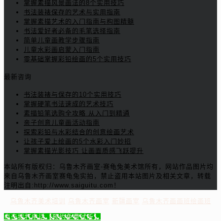
掌握素描风景画法的8个实用技巧
书法装裱保存的艺术与实用指南
掌握素描艺术的入门指南与构图精髓
书法爱好者必备的毛笔选择指南
简单儿童画教学步骤指南
儿童水彩画启蒙入门指南
零基础掌握彩铅绘画的5个实用技巧
最新咨询
书法装裱与保存的10个实用技巧
掌握硬笔书法速成的艺术技巧
素描铅笔选购全攻略 从入门到精通
亲子创意儿童画活动指南
探索彩铅与水彩结合的创意绘画艺术
让孩子爱上绘画的5个水彩入门妙招
掌握素描光影技巧 让画面质感飞跃提升
本站所有版权归：乌鲁木齐画室-赛龟兔美术馆所有，网站作品图片均
来自乌鲁木齐画室赛龟兔实拍，禁止盗用本站图片及相关文章，转载
注明出自:http://www.saiguitu.com！
乌鲁木齐美术培训
乌鲁木齐画室
新疆画室
乌鲁木齐画画班绘画班
点击拨打电话【预约免费试听】