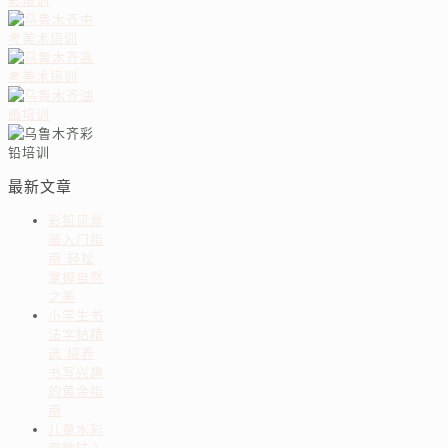
最新文章
彩铅风景
画入门指
南 轻松
掌握自然
之美
小学生书
法字帖精
选 培养
书写兴趣
的黄金指
南
儿童水彩