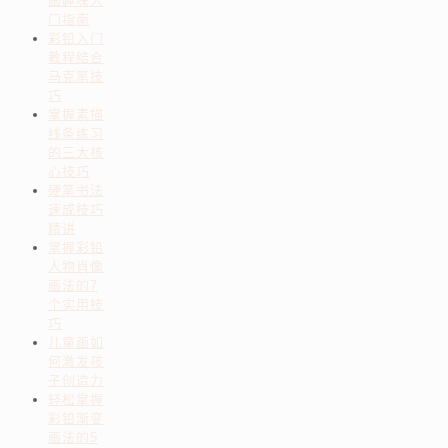
画趣味入
门指南
彩铅入门
教程结合
马克笔技
巧
掌握素描
线条练习
的三大核
心技巧
硬笔书法
速成技巧
精讲
掌握彩铅
人物肖像
画法的7
个实用技
巧
儿童画如
何激发孩
子创造力
轻松掌握
彩铅渐变
画法的5