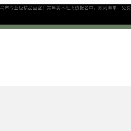
乌市专业级精品画室！常年美术班火热报名中，随到随学，免费