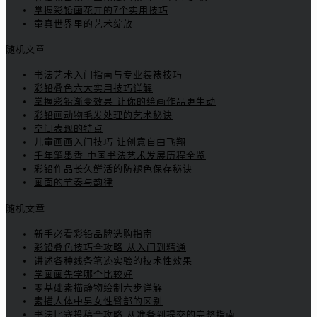
掌握彩铅画花卉的7个实用技巧
童真世界里的艺术绽放
随机文章
书法艺术入门指南与专业装裱技巧
彩铅叠色六大实用技巧详解
掌握彩铅渐变效果 让你的绘画作品更生动
彩铅画动物毛发处理的艺术秘诀
空间表现的特点
儿童画画入门技巧 让创意自由飞翔
千年笔墨香 中国书法艺术发展历程全览
彩铅作品长久鲜活的防褪色保存秘诀
画面的节奏与韵律
随机文章
新手必看彩铅品牌选购指南
彩铅叠色技巧全攻略 从入门到精通
讲述各种线条笔迹实验的技术性效果
学画画先学哪个比较好
零基础素描静物绘制六步详解
素描人体中男女性臀部的区别
书法比赛投稿全攻略 从准备到提交的完整指南