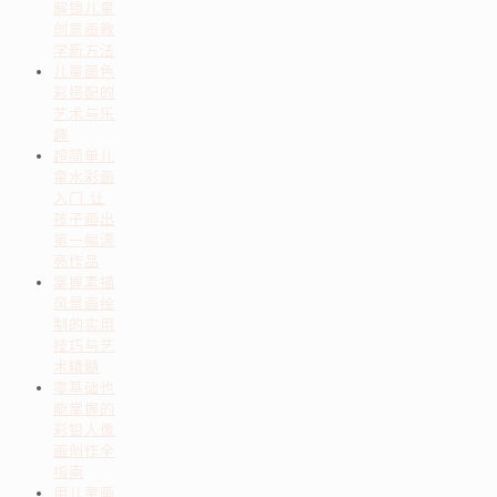
解锁儿童
创意画教
学新方法
儿童画色
彩搭配的
艺术与乐
趣
超简单儿
童水彩画
入门 让
孩子画出
第一幅漂
亮作品
掌握素描
风景画绘
制的实用
技巧与艺
术精髓
零基础也
能掌握的
彩铅人像
画创作全
指南
用儿童画