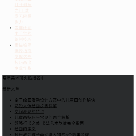
打开创意
之门 激
发无限想
象力
素描绘画
中手臂的
绘制技巧
素描铅笔
选择指南
掌握这些
技巧画出
专业作品
常年美术班火热报名中
最新文章
亲子绘画活动设计方案中的儿童画创作秘诀
彩铅人像绘画步骤详解
空间表现的特点
儿童画技巧与常见问题全解析
领略行书之美 书法艺术欣赏完全指南
绘画的定义
轻松教会孩子画动漫人物的5个简单步骤