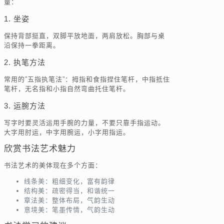
量：
1. 坐姿
保持背部挺直，双脚平放地面，两肩放松。胸部与桌
沿保持一拳距离。
2. 执笔方法
常用的”五指执笔法”：拇指和食指捏住笔杆，中指抵住
笔杆，无名指和小指自然弯曲托住笔杆。
3. 运腕方法
写字时要灵活运用手腕的力量，不要只靠手指运动。
大字用肘运，中字用腕运，小字用指运。
欣赏书法艺术魅力
书法艺术的美体现在多个方面：
线条美：粗细变化，富有韵律
结构美：疏密得当，和谐统一
章法美：整体布局，气韵生动
意境美：笔墨传情，气韵生动