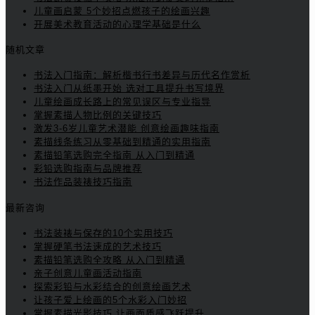
儿童画启蒙 5个妙招点燃孩子的绘画兴趣
开展美术教育活动的心理学基础是什么
随机文章
书法入门指南：解析楷书行书差异与历代名作赏析
书法入门从纸墨开始 选对工具提升书写境界
儿童绘画成长路上的常见误区与专业指导
掌握素描人物比例的关键技巧
激发3-6岁儿童艺术潜能 创意绘画趣味指南
素描线条练习从零基础到精通的实用指南
素描铅笔选购完全指南 从入门到精通
彩铅选购指南与品牌推荐
书法作品装裱技巧指南
最新咨询
书法装裱与保存的10个实用技巧
掌握硬笔书法速成的艺术技巧
素描铅笔选购全攻略 从入门到精通
亲子创意儿童画活动指南
探索彩铅与水彩结合的创意绘画艺术
让孩子爱上绘画的5个水彩入门妙招
掌握素描光影技巧 让画面质感飞跃提升