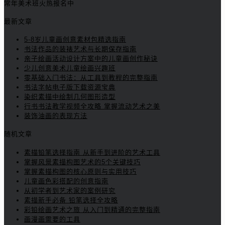
常年美术班火热报名中
最新文章
5-8岁儿童画创意素材包精选指南
书法作品的装裱艺术与长期保存指南
亲子绘画活动设计方案中的儿童画创作秘诀
少儿创意美术儿童绘画兴趣班
零基础入门书法：从工具到教程的完整指南
书法字帖电子版下载资源宝典
染织素描中绘制几何图形造型
行书书法教学视频全攻略 掌握流动艺术之美
装饰油画的表现方法
随机文章
素描铅笔选择指南 从新手到进阶的艺术工具
掌握风景素描构图艺术的5个关键技巧
掌握素描构图的核心原则与实用技巧
儿童画色彩搭配的创意指南
从初学者到艺术家的案例研究
素描新手必备 铅笔选择全攻略
彩铅绘画艺术之旅 从入门到精通的完整指南
画漫画需要的工具