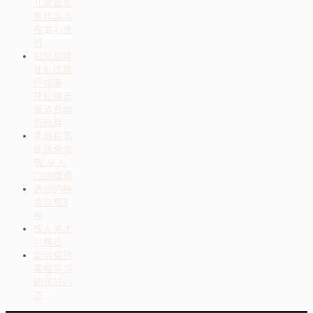
儿童画创
意作品点
亮童心世
界
彩铅品牌
性价比排
行指南
轻松挑选
最适合你
的画具
素描铅笔
选择全攻
略 从入
门到精通
透视的种
类有哪3
种
成人美术
兴趣班
如何保持
素描学习
的良好心
态