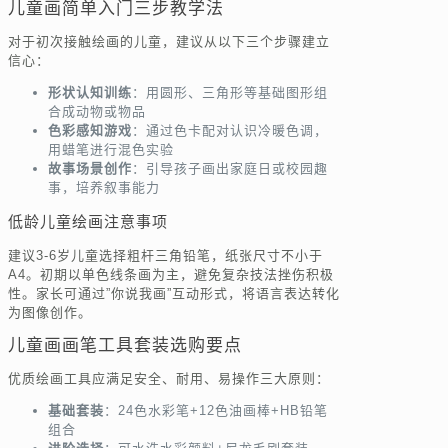
儿童画简单入门三步教学法
对于初次接触绘画的儿童，建议从以下三个步骤建立
信心：
形状认知训练
：用圆形、三角形等基础图形组
合成动物或物品
色彩感知游戏
：通过色卡配对认识冷暖色调，
用蜡笔进行混色实验
故事场景创作
：引导孩子画出家庭日或校园趣
事，培养叙事能力
低龄儿童绘画注意事项
建议3-6岁儿童选择粗杆三角铅笔，纸张尺寸不小于
A4。初期以单色线条画为主，避免复杂技法挫伤积极
性。家长可通过”你说我画”互动形式，将语言表达转化
为图像创作。
儿童画画笔工具套装选购要点
优质绘画工具应满足安全、耐用、易操作三大原则：
基础套装
：24色水彩笔+12色油画棒+HB铅笔
组合