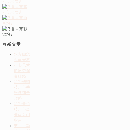
最新文章
水彩画怎
么画好看
行书艺术
的历史演
变脉络
彩铅选购
技巧与手
账装饰全
攻略
彩铅叠色
技巧与风
景画入门
指南
节日主题