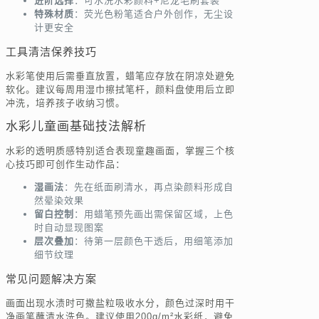
进阶选择
：可水洗水彩颜料+尼龙毛刷套装
特殊材质
：荧光色粉笔适合户外创作，无尘设
计更安全
工具清洁保养技巧
水彩笔使用后需垂直放置，蜡笔应存放在阴凉处避免
软化。建议每周用湿巾擦拭笔杆，颜料盘使用后立即
冲洗，培养孩子收纳习惯。
水彩儿童画基础技法解析
水彩的透明质感特别适合表现童趣画面，掌握三个核
心技巧即可创作生动作品：
湿画法
：先在纸面刷清水，再点染颜料形成自
然晕染效果
留白控制
：用蜡笔预先画出需保留区域，上色
时自动显现图案
层次叠加
：待第一层颜色干透后，用细笔添加
细节纹理
常见问题解决方案
画面出现水渍时可撒盐粒吸收水分，颜色过深时用干
净画笔蘸清水洗色。建议使用200g/m²水彩纸，避免