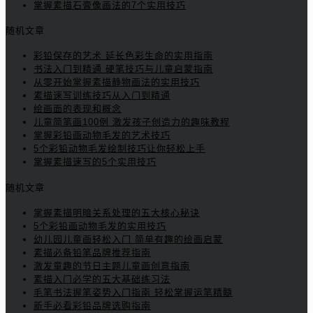
掌握素描石膏像画法的7个实用技巧
随机文章
彩铅保存的艺术 延长色彩生命的实用指南
书法入门到精通 硬笔技巧与儿童启蒙指南
从零开始掌握素描静物画法的实用技巧
素描速写训练技巧从入门到精通
绘画面的表现和概念
儿童简笔画100例 激发孩子创造力的趣味教程
掌握彩铅画动物毛发的艺术技巧
5个彩铅动物毛发绘制技巧让你轻松上手
掌握素描速写的5个实用技巧
随机文章
掌握素描明暗关系处理的五大核心秘诀
5个彩铅画动物毛发的实用技巧
幼儿园儿童画轻松入门 简单有趣的绘画启蒙
素描必备铅笔品牌推荐指南
激发童趣的节日主题儿童画创意指南
素描入门必学的五大基础练习法
毛笔书法握笔姿势入门指南 轻松掌握运笔精髓
新手必看彩铅品牌选购指南