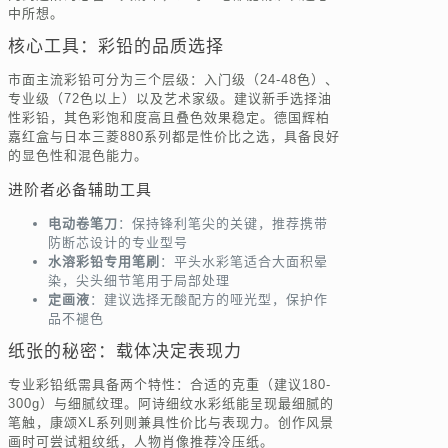
中所想。
核心工具：彩铅的品质选择
市面主流彩铅可分为三个层级：入门级（24-48色）、
专业级（72色以上）以及艺术家级。建议新手选择油
性彩铅，其色彩饱和度高且叠色效果稳定。德国辉柏
嘉红盒与日本三菱880系列都是性价比之选，具备良好
的显色性和混色能力。
进阶者必备辅助工具
电动卷笔刀
：保持锋利笔尖的关键，推荐携带
防断芯设计的专业型号
水溶彩铅专用笔刷
：平头水彩笔适合大面积晕
染，尖头细节笔用于局部处理
定画液
：建议选择无酸配方的哑光型，保护作
品不褪色
纸张的秘密：载体决定表现力
专业彩铅纸需具备两个特性：合适的克重（建议180-
300g）与细腻纹理。阿诗细纹水彩纸能呈现最细腻的
笔触，康颂XL系列则兼具性价比与表现力。创作风景
画时可尝试粗纹纸，人物肖像推荐冷压纸。