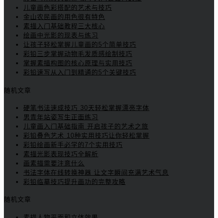
儿童画色彩搭配的艺术与技巧
金山农民画的用色很有特色
素描入门基础教程三大核心
绘画中光影的现表与练习
让孩子轻松掌握儿童画的5个简单技巧
彩铅三步掌握动物毛发质感绘制技巧
掌握素描构图的核心原理与实用技巧
彩铅速写从入门到精通的5个关键技巧
随机文章
硬笔书法速成技巧 30天轻松掌握漂亮字体
男青年站姿写生正面练习
儿童画入门基础指南 开启孩子的艺术之旅
彩铅叠色艺术 10种实用技巧让你轻松掌握
彩铅绘画新手必学的7个实用技巧
素描光影表现技巧全解析
画素描需要注意什么
书法字体在线转换神器 让文字瞬间充满艺术气息
彩铅临摹技巧提升画功的完整攻略
随机文章
素描人物平面和立体效果