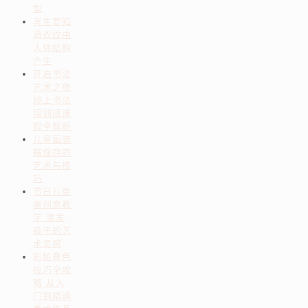
型
写生要知
道衣纹由
人体结构
产生
开启书法
艺术之旅
线上书法
培训班课
程全解析
儿童画装
裱保存的
艺术与技
巧
节日儿童
画创意教
学 激发
孩子的艺
术灵感
彩铅叠色
技巧全攻
略 从入
门到精通