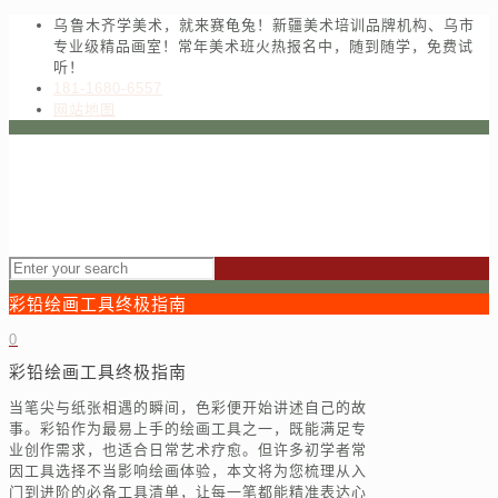
乌鲁木齐学美术，就来赛龟兔！新疆美术培训品牌机构、乌市
专业级精品画室！常年美术班火热报名中，随到随学，免费试
听！
181-1680-6557
网站地图
彩铅绘画工具终极指南
0
彩铅绘画工具终极指南
当笔尖与纸张相遇的瞬间，色彩便开始讲述自己的故
事。彩铅作为最易上手的绘画工具之一，既能满足专
业创作需求，也适合日常艺术疗愈。但许多初学者常
因工具选择不当影响绘画体验，本文将为您梳理从入
门到进阶的必备工具清单，让每一笔都能精准表达心