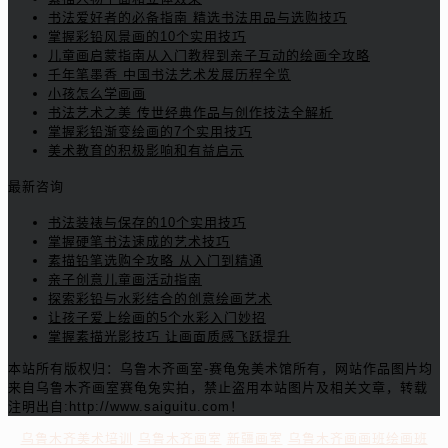
书法爱好者的必备指南 精选书法用品与选购技巧
掌握彩铅风景画的10个实用技巧
儿童画启蒙指南从入门教程到亲子互动的绘画全攻略
千年笔墨香 中国书法艺术发展历程全览
小孩怎么学画画
书法艺术之美 传世经典作品与创作技法全解析
掌握彩铅渐变绘画的7个实用技巧
美术教育的积极影响和有益启示
最新咨询
书法装裱与保存的10个实用技巧
掌握硬笔书法速成的艺术技巧
素描铅笔选购全攻略 从入门到精通
亲子创意儿童画活动指南
探索彩铅与水彩结合的创意绘画艺术
让孩子爱上绘画的5个水彩入门妙招
掌握素描光影技巧 让画面质感飞跃提升
本站所有版权归：乌鲁木齐画室-赛龟兔美术馆所有，网站作品图片均
来自乌鲁木齐画室赛龟兔实拍，禁止盗用本站图片及相关文章，转载
注明出自:http://www.saiguitu.com！
乌鲁木齐美术培训
乌鲁木齐画室
新疆画室
乌鲁木齐画画班绘画班