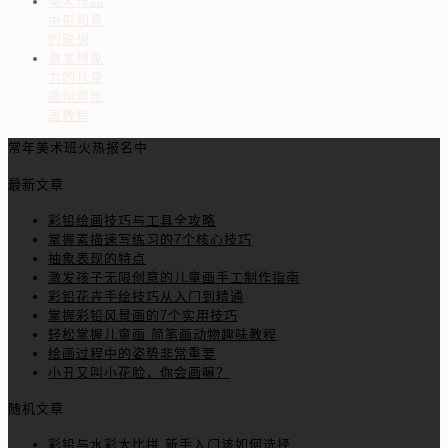
美术作品
中形和意
的联想
激发想象
力的儿童
画创意绘
画教程
常年美术班火热报名中
最新文章
彩铅绘画技巧与工具全攻略
掌握素描速写练习的7个核心技巧
抽象表现的特点
激发孩子无限创意的儿童画手工制作指南
彩铅花卉手绘技巧从入门到精通
掌握彩铅风景画的7个实用技巧
轻松掌握儿童画 简笔画动物趣味教程
绘画过程中的姿势非常重要
小丑又叫小花脸，你会画嘛？
随机文章
彩铅与水彩大比拼 新手入门该如何选择