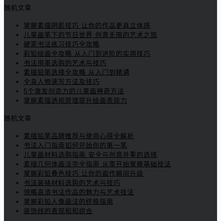
随机文章
掌握素描阴影技巧 让你的作品更具立体感
儿童画笔下的节日世界 创意无限的艺术之旅
硬笔书法练习技巧全攻略
彩铅绘画全攻略 从入门到进阶的实用技巧
书法用墨选购的艺术与技巧
素描铅笔选择全攻略 从入门到精通
全身人物速写方法及技巧
5个激发创造力的儿童画神奇方法
掌握素描透视原理提升绘画表现力
随机文章
素描铅笔品牌推荐与使用心得全解析
书法入门指南如何开始你的第一笔
儿童画材料选购指南 安全与创意并重的选择
素描几何体画法完全指南 从零开始掌握基础技法
掌握彩铅叠色技巧 让你的画作瞬间升级
书法装裱材料选购的艺术与技巧
领略高清书法作品的魅力与艺术技法
掌握彩铅人像画法的终极指南
装饰线的表现和和组合