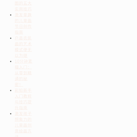
图的五大
实用技巧
激发童趣
的儿童画
节日创作
指南
户县农民
画的艺术
模式便无
以为继
10分钟素
描入门：
从零到精
通的秘
密！
彩铅新手
入门教程
与技巧提
升指南
激发孩子
想象力的
儿童画创
意绘画方
法