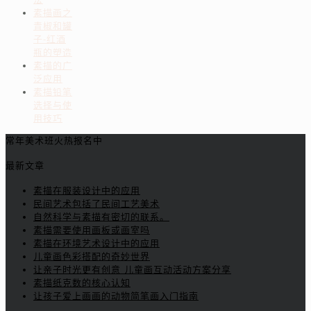
素描画之
青椒和罐
子-红酒
瓶的塑造
素描的广
泛应用
素描铅笔
选择与使
用技巧
常年美术班火热报名中
最新文章
素描在服装设计中的应用
民间艺术包括了民间工艺美术
自然科学与素描有密切的联系。
素描需要使用画板或画室吗
素描在环境艺术设计中的应用
儿童画色彩搭配的奇妙世界
让亲子时光更有创意 儿童画互动活动方案分享
素描纸克数的核心认知
让孩子爱上画画的动物简笔画入门指南