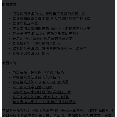
随机文章
用喜欢的艺术形式，表现丰富多彩的校园生活
素描静物画法步骤图解 从入门到精通的完整指南
素描的基本要素
掌握素描风景构图技巧 画出令人惊艳的自然之美
走进书法艺术 从入门技巧到千年历史演变
开启5-7岁儿童画色彩启蒙的创意之旅
专业级彩铅品牌终极测评指南
掌握硬笔书法练习方法与技巧 轻松写出漂亮字
素描基础技法入门指南
最新咨询
书法装裱与保存的10个实用技巧
掌握硬笔书法速成的艺术技巧
素描铅笔选购全攻略 从入门到精通
亲子创意儿童画活动指南
探索彩铅与水彩结合的创意绘画艺术
让孩子爱上绘画的5个水彩入门妙招
掌握素描光影技巧 让画面质感飞跃提升
本站所有版权归：乌鲁木齐画室-赛龟兔美术馆所有，网站作品图片均
来自乌鲁木齐画室赛龟兔实拍，禁止盗用本站图片及相关文章，转载