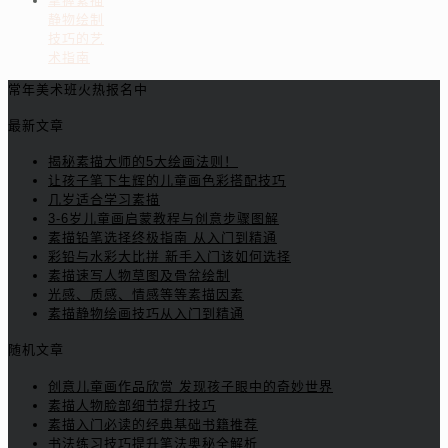
掌握素描
静物绘制
技巧的艺
术指南
常年美术班火热报名中
最新文章
揭秘素描大师的5大绘画法则！
让孩子笔下生辉的儿童画色彩搭配技巧
几岁适合学习素描
3-6岁儿童画启蒙教程与创意步骤图解
素描铅笔选择终极指南 从入门到精通
彩铅与水彩大比拼 新手入门该如何选择
素描速写人物草图及骨盆绘制
光感、质感、情感等等素描因素
素描静物绘画技巧从入门到精通
随机文章
创意儿童画作品欣赏 发现孩子眼中的奇妙世界
素描人物脸部细节提升技巧
素描入门必读的经典基础书籍推荐
书法练习技巧提升笔法奥秘全解析