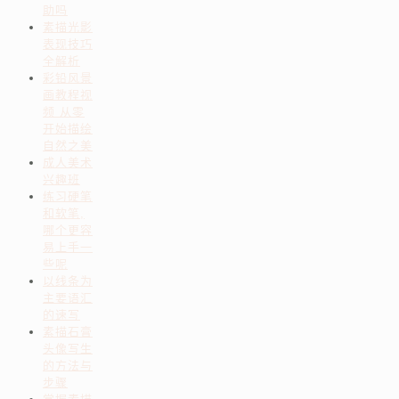
助吗
素描光影
表现技巧
全解析
彩铅风景
画教程视
频 从零
开始描绘
自然之美
成人美术
兴趣班
练习硬笔
和软笔,
哪个更容
易上手一
些呢
以线条为
主要语汇
的速写
素描石膏
头像写生
的方法与
步骤