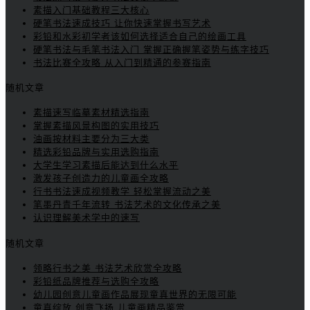
素描入门基础教程三大核心
硬笔书法速成技巧 让你快速掌握书写艺术
彩铅和水彩初学者该如何选择适合自己的绘画工具
硬笔书法与毛笔书法入门 掌握正确握笔姿势与练字技巧
书法比赛全攻略 从入门到精通的参赛指南
随机文章
素描速写临摹素材精选指南
掌握素描风景构图的实用技巧
油画按材料主要分为三大类
精选彩铅品牌与实用选购指南
大学生学习素描后能达到什么水平
激发孩子创造力的儿童画全攻略
行书书法速成视频教学 轻松掌握流动之美
笔墨丹青千年流转 书法艺术的文化传承之美
认识理解美术学中的速写
随机文章
领略行书之美 书法艺术欣赏全攻略
彩铅纸品牌推荐与选购全攻略
幼儿园创意儿童画作品展现童真世界的无限可能
童真绽放 创意飞扬 儿童画精品鉴赏