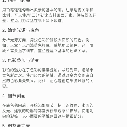
1. 构图与起稿
用铅笔轻轻勾勒出风景的基本轮廓。注意透视关系和
比例，可以使用”三分法”来安排画面元素。保持线条轻
盈，避免用力过猛在纸上留下痕迹。
2. 确定光源与底色
分析光源方向，用浅色彩铅铺设大面积的底色。例
如，天空可以用浅蓝色打底，草地用淡绿色。这一阶
段不需要追求细节，重点是建立基本的色彩关系。
3. 色彩叠加与渐变
彩铅的魅力在于色彩的层层叠加。从浅到深，逐渐丰
富色彩层次。使用轻柔的笔触，通过改变力度创造自
然的色彩渐变效果。记住：耐心是创造细腻过渡的关
键。
4. 细节刻画
在底色稳固后，开始添加细节。树叶的纹理、水面的
反光、建筑的轮廓等都需要仔细观察和描绘。使用削
尖的彩铅，以小而密的笔触刻画这些精细部分。
5. 调整与完善