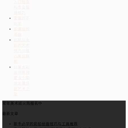
入门指南
与专业装
裱技巧
素描好不
好学
画漫画的
基础
彩铅与水
彩的艺术
魅力与核
心差异解
析
儿童水彩
画创意启
蒙 5个简
单步骤开
启艺术之
旅
常年美术班火热报名中
最新文章
新手必学的彩铅绘画技巧与工具推荐