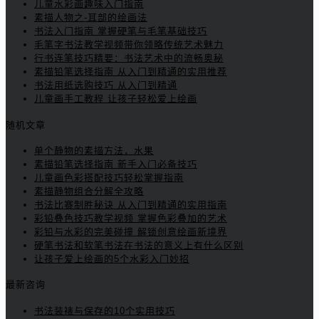
儿童水彩画趣味入门指南
素描人物之-耳部的绘画法
书法入门指南 掌握硬笔与毛笔基础技巧
毛笔字书法教学视频带你领略传统艺术魅力
行书连笔技巧精要：书法艺术中的流畅奥秘
素描铅笔选择指南 从入门到精通的实用推荐
书法用纸选购技巧 从入门到精通
儿童画手工教程 让孩子轻松爱上绘画
随机文章
单个静物的素描方法，水果
素描铅笔选择指南 新手入门必备技巧
儿童画色彩搭配技巧轻松掌握指南
素描静物组合分解全攻略
书法比赛制胜秘诀 从入门到精通的实用指南
彩铅叠色技巧教学视频 掌握色彩叠加的艺术
彩铅与水彩的完美碰撞 解锁创意绘画新境界
硬笔书法和软笔书法在书法的意义上有什么区别
让孩子爱上绘画的5个水彩入门妙招
最新咨询
书法装裱与保存的10个实用技巧