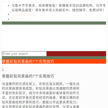
乌鲁木齐学美术，就来赛龟兔！新疆美术培训品牌机构、乌市专
业级精品画室！常年美术班火热报名中，随到随学，免费试听！
181-1680-6557
网站地图
掌握彩铅风景画的7个实用技巧
0
掌握彩铅风景画的7个实用技巧
当温暖的阳光洒在纸上，彩铅在指尖跳跃，一幅生动
的风景画便渐渐成型。彩铅风景画以其细腻的质感和
丰富的色彩层次，成为许多绘画爱好者钟爱的创作方
式。无论是初学者还是有经验的画者，掌握正确的彩
铅风景画绘制步骤和技巧，都能让作品更具表现力。
本文将带你走进彩铅风景画的奇妙世界，分享从准备