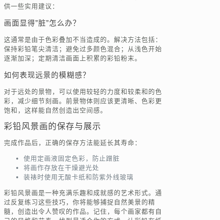
供一些实用建议：
画面显得”脏”怎么办？
这通常是由于色彩叠加不当造成的。解决方法包括：
保持彩铅笔尖清洁；避免过多颜色混合；从浅色开始
逐渐加深；定期清洁画面上积累的彩铅粉末。
如何表现远景的模糊感？
对于远处的景物，可以使用较轻的力度和较柔和的色
彩，减少细节刻画。前景物体则应该更清晰、色彩更
饱和，这样能自然创造出空间感。
彩铅风景画的保存与展示
完成作品后，正确的保存方法能延长其寿命：
使用定画液固定色彩，防止蹭脏
将画作存放在干燥避光处
装裱时使用无酸卡纸和防紫外线玻璃
彩铅风景画是一种充满乐趣和成就感的艺术形式。通
过反复练习这些技巧，你将能够捕捉自然美景的精
髓，创造出令人赞叹的作品。记住，每个画家都有自