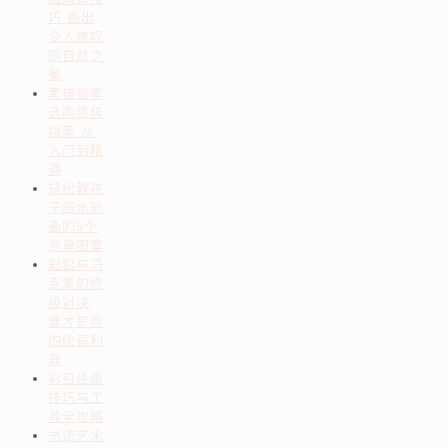
巧 画出
令人惊叹
的自然之
美
素描铅笔
选购终极
指南 从
入门到精
通
轻松教孩
子画水彩
画的5个
简单图案
彩铅与马
克笔的终
极对决
谁才是你
的绘画利
器
彩铅绘画
技巧与工
具全攻略
书法艺术