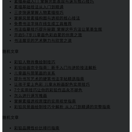
素描基础入门 掌握光影表现与速写核心技巧
素描基础技法从入门到精通
三步快速掌握人物素描技巧
掌握风景素描构图与透视的核心技法
免费书法字体在线生成工具推荐
书法临摹技巧提升秘籍 掌握这些方法让笔墨生辉
开启5-7岁儿童画色彩启蒙的创意之旅
书法展览的艺术魅力与欣赏之道
随机文章
彩铅人物肖像绘制技巧
彩铅绘画完全指南：新手入门与进阶技法解析
儿童画与简笔画的关系
提升书写艺术的硬笔书法字帖精选指南
让孩子爱上色彩 儿童水粉画配色实用技巧
7个实用技巧让你的彩铅作品永不褪色
怎么进行速写推画
掌握素描透视原理的实用视觉指南
彩铅风景画绘制技巧全解析 从入门到精通的完整指南
随机文章
彩铅品牌性价比排行指南