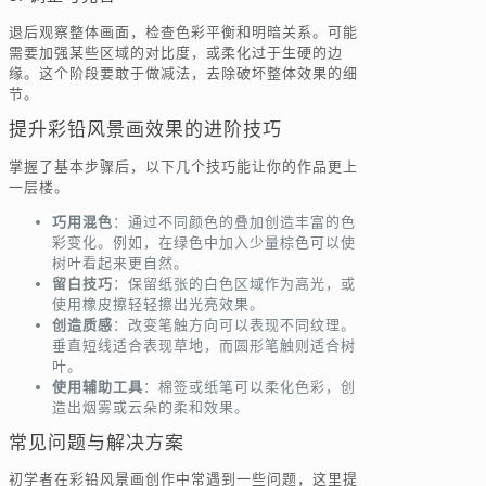
退后观察整体画面，检查色彩平衡和明暗关系。可能
需要加强某些区域的对比度，或柔化过于生硬的边
缘。这个阶段要敢于做减法，去除破坏整体效果的细
节。
提升彩铅风景画效果的进阶技巧
掌握了基本步骤后，以下几个技巧能让你的作品更上
一层楼。
巧用混色
：通过不同颜色的叠加创造丰富的色
彩变化。例如，在绿色中加入少量棕色可以使
树叶看起来更自然。
留白技巧
：保留纸张的白色区域作为高光，或
使用橡皮擦轻轻擦出光亮效果。
创造质感
：改变笔触方向可以表现不同纹理。
垂直短线适合表现草地，而圆形笔触则适合树
叶。
使用辅助工具
：棉签或纸笔可以柔化色彩，创
造出烟雾或云朵的柔和效果。
常见问题与解决方案
初学者在彩铅风景画创作中常遇到一些问题，这里提