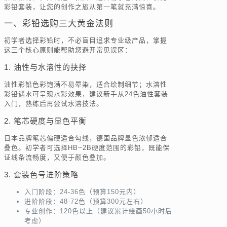
彩铅套装，让您的创作之旅从第一笔就充满惊喜。
一、彩铅选购三大黄金法则
初学者选择彩铅时，不必盲目追求专业级产品，掌握
这三个核心原则能帮助您避开常见误区：
1. 油性与水溶性的抉择
油性彩铅色彩饱满不易晕染，适合绘制细节；水溶性
彩铅遇水可呈现水彩效果，建议新手从24色油性套装
入门，熟练后再尝试水溶技法。
2. 笔芯硬度与显色平衡
日本品牌笔芯偏硬适合勾线，德国品牌显色浓郁适合
叠色。初学者可选择HB~2B硬度范围的彩铅，既能保
证线条流畅度，又便于颜色叠加。
3. 套装色号进阶策略
入门阶段：24-36色（预算150元内）
进阶阶段：48-72色（预算300元左右）
专业创作：120色以上（建议累计绘画50小时后
考虑）