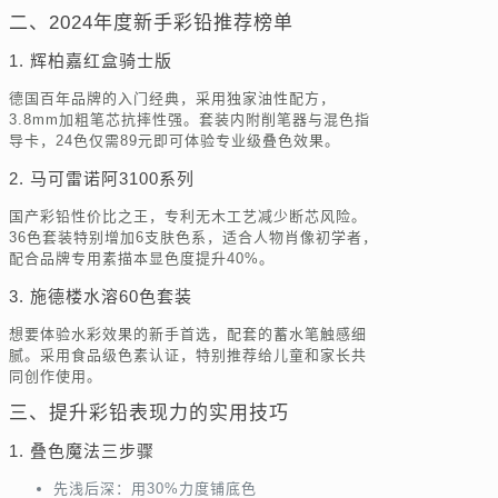
二、2024年度新手彩铅推荐榜单
1. 辉柏嘉红盒骑士版
德国百年品牌的入门经典，采用独家油性配方，
3.8mm加粗笔芯抗摔性强。套装内附削笔器与混色指
导卡，24色仅需89元即可体验专业级叠色效果。
2. 马可雷诺阿3100系列
国产彩铅性价比之王，专利无木工艺减少断芯风险。
36色套装特别增加6支肤色系，适合人物肖像初学者，
配合品牌专用素描本显色度提升40%。
3. 施德楼水溶60色套装
想要体验水彩效果的新手首选，配套的蓄水笔触感细
腻。采用食品级色素认证，特别推荐给儿童和家长共
同创作使用。
三、提升彩铅表现力的实用技巧
1. 叠色魔法三步骤
先浅后深：用30%力度铺底色