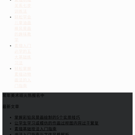
关系七步
训练法
轻松学会
儿童油画
棒风景画
的趣味教
学
素描入门
必学的五
大基础练
习法
轻松掌握
素描动物
画法的入
门指南
常年美术班火热报名中
最新文章
掌握彩铅风景画绘制的5个实用技巧
让学生学习或模仿的作画过程图内容过于繁复
素描基础技法入门指南
书法入门指南与字体风格解析