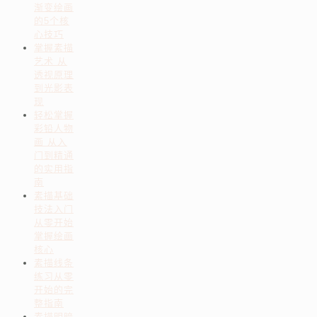
渐变绘画
的5个核
心技巧
掌握素描
艺术 从
透视原理
到光影表
现
轻松掌握
彩铅人物
画 从入
门到精通
的实用指
南
素描基础
技法入门
从零开始
掌握绘画
核心
素描线条
练习从零
开始的完
整指南
素描明暗