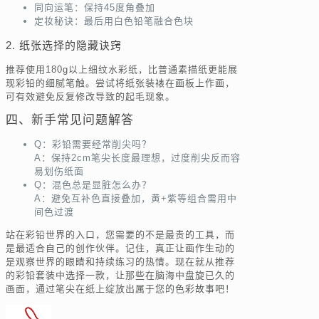
同向运笔：保持45度角叠加
定妆秘诀：最后用白色铅笔融合色块
2. 纸张选择的隐藏诀窍
推荐使用180g以上细纹水彩纸，比普通素描纸更能展
现彩铅的细腻笔触。尝试将纸张装裱在画板上作画，
可有效避免反复修改导致的起毛现象。
四、新手常见问题解答
Q：彩铅需要经常削尖吗？
A：保持2cm笔尖长度最理想，过度削尖反而容
易划伤纸面
Q：混色总是显脏怎么办？
A：避免互补色直接叠加，黄+紫等组合需用中
间色过渡
站在彩铅世界的入口，您需要的不是最贵的工具，而
是最适合自己的创作伙伴。记住，真正让画作生动的
是观察世界的眼睛和持续练习的热情。现在就从推荐
的彩铅套装中选择一款，让那些在脑海中盘旋已久的
画面，通过笔尖在纸上绽放出属于您的色彩故事吧！