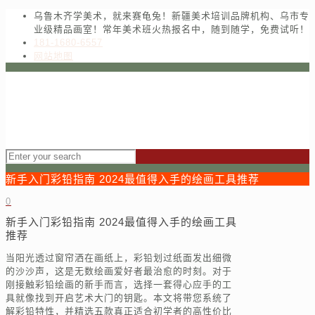
乌鲁木齐学美术，就来赛龟兔！新疆美术培训品牌机构、乌市专
业级精品画室！常年美术班火热报名中，随到随学，免费试听！
181-1680-6557
网站地图
新手入门彩铅指南 2024最值得入手的绘画工具推荐
0
新手入门彩铅指南 2024最值得入手的绘画工具
推荐
当阳光透过窗帘洒在画纸上，彩铅划过纸面发出细微
的沙沙声，这是无数绘画爱好者最治愈的时刻。对于
刚接触彩铅绘画的新手而言，选择一套得心应手的工
具就像找到开启艺术大门的钥匙。本文将带您系统了
解彩铅特性，并精选五款真正适合初学者的高性价比