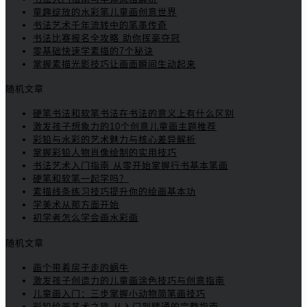
童趣绽放的水彩笔儿童画创意世界
书法艺术千年流转中的笔墨传奇
书法比赛报名全攻略 助你挥毫夺冠
零基础快速学素描的7个秘诀
掌握素描光影技巧让画面瞬间生动起来
随机文章
硬笔书法和软笔书法在书法的意义上有什么区别
激发孩子想象力的10个创意儿童画主题推荐
彩铅与水彩的艺术魅力与核心差异解析
掌握彩铅人物肖像绘制的实用技巧
书法艺术入门指南 从零开始掌握行书基本笔画
硬笔和软笔一起学吗？
素描线条练习技巧提升你的绘画基本功
学美术从那方面开始
初学者怎么学会画水彩画
随机文章
画个带着房子走的蜗牛
激发孩子创造力的儿童画涂色技巧与创意指南
儿童画入门：三步掌握小动物简笔画技巧
彩铅绘画艺术之旅 从入门到精通的完整指南