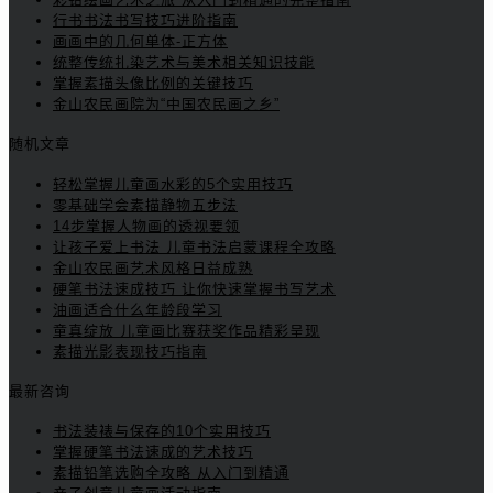
行书书法书写技巧进阶指南
画画中的几何单体-正方体
统整传统扎染艺术与美术相关知识技能
掌握素描头像比例的关键技巧
金山农民画院为“中国农民画之乡”
随机文章
轻松掌握儿童画水彩的5个实用技巧
零基础学会素描静物五步法
14步掌握人物画的透视要领
让孩子爱上书法 儿童书法启蒙课程全攻略
金山农民画艺术风格日益成熟
硬笔书法速成技巧 让你快速掌握书写艺术
油画适合什么年龄段学习
童真绽放 儿童画比赛获奖作品精彩呈现
素描光影表现技巧指南
最新咨询
书法装裱与保存的10个实用技巧
掌握硬笔书法速成的艺术技巧
素描铅笔选购全攻略 从入门到精通