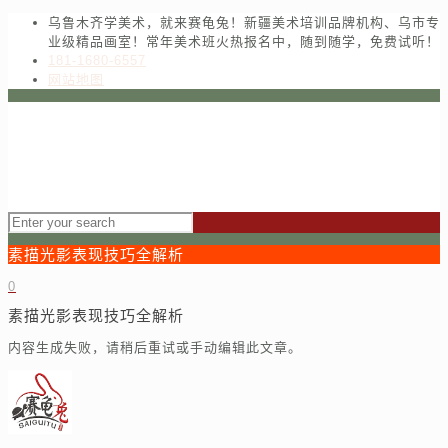
乌鲁木齐学美术，就来赛龟兔！新疆美术培训品牌机构、乌市专
业级精品画室！常年美术班火热报名中，随到随学，免费试听！
181-1680-6557
网站地图
素描光影表现技巧全解析
0
素描光影表现技巧全解析
内容生成失败，请稍后重试或手动编辑此文章。