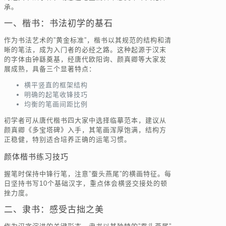
承。
一、楷书：书法初学的基石
作为书法艺术的”黄金标准”，楷书以其规范的结构和清
晰的笔法，成为入门者的必经之路。这种起源于汉末
的字体由钟繇奠基，经唐代欧阳询、颜真卿等大家发
展成熟，具备三个显著特点：
横平竖直的框架结构
明确的起笔收锋技巧
均衡的笔画间距比例
初学者可从唐代楷书四大家中选择临摹范本，建议从
颜真卿《多宝塔碑》入手，其笔画浑厚饱满，结构方
正稳健，特别适合培养正确的运笔习惯。
颜体楷书练习技巧
握笔时保持中锋行笔，注意”蚕头燕尾”的横画特征。每
日坚持书写10个基础汉字，重点体会横竖交接处的顿
挫力度。
二、隶书：感受古拙之美