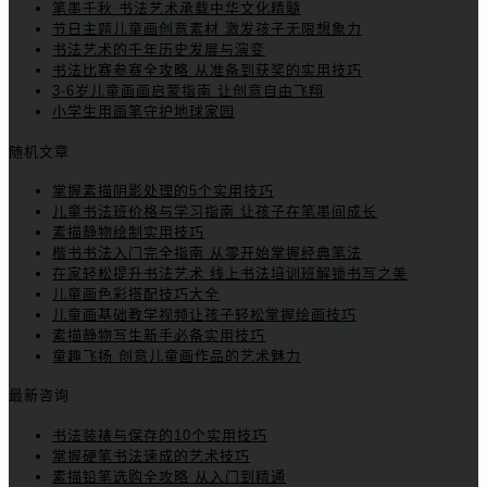
笔墨千秋 书法艺术承载中华文化精髓
节日主题儿童画创意素材 激发孩子无限想象力
书法艺术的千年历史发展与演变
书法比赛参赛全攻略 从准备到获奖的实用技巧
3-6岁儿童画画启蒙指南 让创意自由飞翔
小学生用画笔守护地球家园
随机文章
掌握素描阴影处理的5个实用技巧
儿童书法班价格与学习指南 让孩子在笔墨间成长
素描静物绘制实用技巧
楷书书法入门完全指南 从零开始掌握经典笔法
在家轻松提升书法艺术 线上书法培训班解锁书写之美
儿童画色彩搭配技巧大全
儿童画基础教学视频让孩子轻松掌握绘画技巧
素描静物写生新手必备实用技巧
童趣飞扬 创意儿童画作品的艺术魅力
最新咨询
书法装裱与保存的10个实用技巧
掌握硬笔书法速成的艺术技巧
素描铅笔选购全攻略 从入门到精通