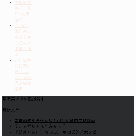
掌握彩铅
画花卉的
7个实用
技巧
3-6岁儿
童绘画启
蒙的黄金
方法与艺
术成长指
南
轻松掌握
彩铅花卉
绘画 从
入门到精
通的完整
指南
常年美术班火热报名中
最新文章
素描静物组合绘画从入门到精通的完整指南
学习素描从哪几个方面入手
书法笔画技巧进阶 从入门到精通的艺术之道