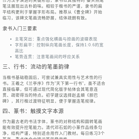
作为汉字演进的关键形态，隶书以其独特的”蚕头燕尾”
笔法展现出古朴韵味。相较于楷书的严谨，隶书的扁
平结构更利于掌握字形布局。推荐从《曹全碑》开始
临习，该碑文笔画流畅舒展，结体疏朗有致。
隶书入门三要素
主笔突出：重点强化横画与捺画的波磔表现
字形扁平：控制纵向笔画长度，保持1:0.6的宽
高比
笔势连贯：注意笔画间的呼应关系
三、行书：流动的笔墨韵律
当楷书基础稳固后，可尝试兼具实用性与艺术性的行
书。王羲之《兰亭序》作为”天下第一行书”，虽不适合
直接临摹，但可通过现代简化版字帖体会其笔意连
贯、疏密得当的特点。初学建议选择赵孟頫《胆巴
碑》，其行楷过渡特征明显，便于掌握连笔规律。
四、篆书：触摸文字本源
作为最古老的书法字体，篆书的对称结构和圆转笔画
能有效提升控笔能力。清代邓石如的小篆作品线条匀
净，结构严谨，特别适合用作入门教材。每日练习3个