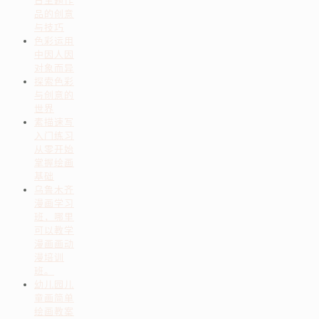
日主题作
品的创意
与技巧
色彩运用
中因人因
对象而异
探索色彩
与创意的
世界
素描速写
入门练习
从零开始
掌握绘画
基础
乌鲁木齐
漫画学习
班，哪里
可以教学
漫画画动
漫培训
班。
幼儿园儿
童画简单
绘画教案