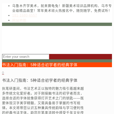
乌鲁木齐学美术，就来赛龟兔！新疆美术培训品牌机构、乌市专
业级精品画室！常年美术班火热报名中，随到随学，免费试听！
181-1680-6557
网站地图
书法入门指南：5种适合初学者的经典字体
0
书法入门指南：5种适合初学者的经典字体
执笔研墨间，书法艺术正以独特的魅力吸引着越来越
多传统文化爱好者。对于刚接触书法的初学者而言，
选择合适的字体就像获得打开艺术之门的钥匙——既
要体现汉字美学精髓，又需具备易于掌握的书写规
律。本文将带您认识五种兼具传统韵味与学习便利性
的经典书法字体，助您在笔墨流转中感受千年文化传