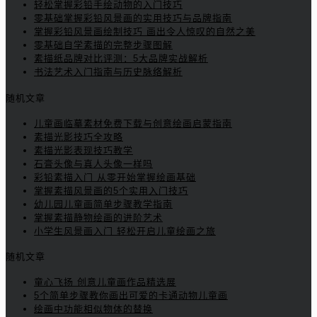
轻松掌握彩铅手绘动物的入门技巧
零基础掌握彩铅风景画的实用技巧与品牌指南
掌握彩铅风景画绘制技巧 画出令人惊叹的自然之美
零基础自学素描的完整步骤图解
素描纸品牌对比评测：5大品牌实战解析
书法艺术入门指南与历史脉络解析
随机文章
儿童画临摹素材免费下载与创意绘画启蒙指南
素描光影技巧全攻略
素描光影表现技巧教学
石膏头像与真人头像一样吗
彩铅素描入门 从零开始掌握绘画基础
掌握素描风景画的5个实用入门技巧
幼儿园儿童画简单步骤教学指南
掌握素描静物绘画的进阶艺术
小学生风景画入门 轻松开启儿童绘画之旅
随机文章
童心飞扬 创意儿童画作品精选展
5个简单步骤教你画出可爱的卡通动物儿童画
绘画中功能相似物体的替换