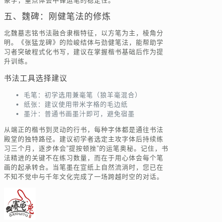
篆字，重点体会中锋运笔的稳定性。
五、魏碑：刚健笔法的修炼
北魏墓志铭书法融合隶楷特征，以方笔为主，棱角分
明。《张猛龙碑》的险峻结体与劲健笔法，能帮助学
习者突破程式化书写，建议在掌握楷书基础后作为提
升训练。
书法工具选择建议
毛笔：初学选用兼毫笔（狼羊毫混合）
纸张：建议使用带米字格的毛边纸
墨汁：普通书画墨汁即可，避免宿墨
从端正的楷书到灵动的行书，每种字体都是通往书法
殿堂的独特路径。建议初学者选定主攻字体后持续练
习三个月，逐步体会”提按顿挫”的运笔奥秘。记住，书
法精进的关键不在练习数量，而在于用心体会每个笔
画的起承转合。当笔墨在宣纸上自然流淌时，您已在
不知不觉中与千年文化完成了一场跨越时空的对话。