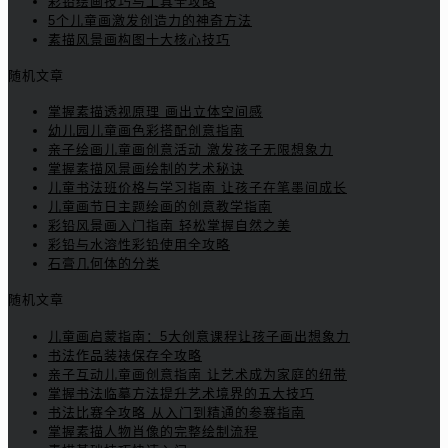
彩铅绘画技巧与工具全攻略
5个儿童画激发创造力的神奇方法
素描风景画构图十大核心技巧
随机文章
掌握素描透视原理 画出立体空间感
幼儿园儿童画色彩搭配创意指南
亲子绘画儿童画创意活动 激发孩子无限想象力
掌握素描风景画绘制的艺术秘诀
儿童书法班价格与学习指南 让孩子在笔墨间成长
儿童画节日主题绘画的创意教学指南
彩铅风景画入门指南 轻松掌握自然之美
彩铅与水溶性彩铅使用全攻略
石膏几何体的分类
随机文章
儿童画启蒙指南：5大创意课程让孩子画出想象力
书法作品装裱保存全攻略
亲子互动儿童画创意指南 让艺术成为家庭的纽带
掌握书法临摹方法提升艺术境界的五大技巧
书法比赛全攻略 从入门到精通的参赛指南
掌握素描人物肖像的完整绘制流程