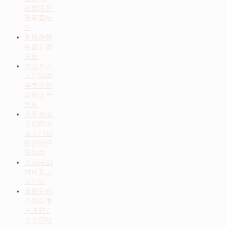
松掌握基
础笔画技
巧
素描静物
绘画步骤
详解
书法艺术
入门指南
与专业装
裱技法全
解析
毛笔书法
字帖精选
从入门到
精通的经
典指南
油画培训
材料及工
具介绍
掌握彩铅
人物肖像
画法的7
个实用技