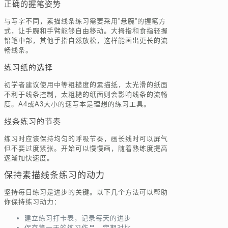
正确的握笔姿势
与写字不同，素描线条练习需要采用”悬腕”的握笔方
式，让手腕和手臂能够自由移动。大拇指和食指轻握
铅笔中部，其他手指自然放松，这样能画出更长的流
畅线条。
练习纸的选择
初学者建议使用中等粗糙度的素描纸，太光滑的纸面
不利于线条控制，太粗糙的纸面则会影响线条的流畅
度。A4或A3大小的速写本是理想的练习工具。
线条练习的节奏
练习时应该保持均匀的呼吸节奏，画长线时可以屏气
但不要过度紧张。开始可以慢慢画，随着熟练度提高
逐渐加快速度。
保持素描线条练习的动力
坚持每日练习是进步的关键。以下几个方法可以帮助
你保持练习动力：
建立练习打卡表，记录每天的进步
保存第一天的练习作品，定期对比