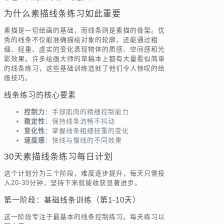
为什么素描线条练习如此重要
素描是一切绘画的基础，而线条则是素描的骨架。优
秀的线条不仅能准确描绘对象的轮廓，还能通过粗
细、轻重、虚实的变化表现物体的质感、空间感和光
影效果。许多绘画大师的草稿本上都有大量看似简单
的线条练习，这些基础训练造就了他们令人惊叹的绘
画技巧。
线条练习的核心要素
控制力
：手部肌肉的精细控制能力
稳定性
：保持线条流畅不抖动
变化性
：掌握线条粗细轻重的变化
速度感
：快线与慢线的不同效果
30天素描线条练习每日计划
这个计划分为三个阶段，难度逐步提升，每天只需投
入20-30分钟，坚持下来就能收获显著进步。
第一阶段：基础线条训练（第1-10天）
这一阶段专注于最基本的线条控制练习。每天练习以