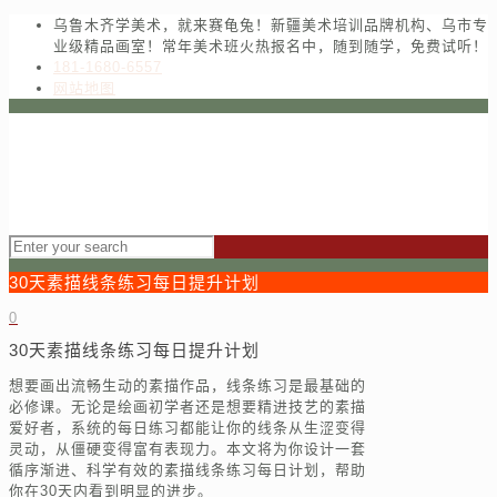
乌鲁木齐学美术，就来赛龟兔！新疆美术培训品牌机构、乌市专
业级精品画室！常年美术班火热报名中，随到随学，免费试听！
181-1680-6557
网站地图
30天素描线条练习每日提升计划
0
30天素描线条练习每日提升计划
想要画出流畅生动的素描作品，线条练习是最基础的
必修课。无论是绘画初学者还是想要精进技艺的素描
爱好者，系统的每日练习都能让你的线条从生涩变得
灵动，从僵硬变得富有表现力。本文将为你设计一套
循序渐进、科学有效的素描线条练习每日计划，帮助
你在30天内看到明显的进步。