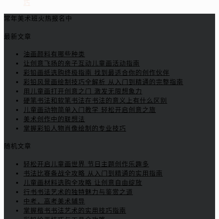
巧
常年美术班火热报名中
最新文章
油画颜料有哪些种类
让创意飞扬的亲子互动儿童画活动指南
彩铅画纸选购终极指南 找到最适合你的创作伙伴
彩铅风景画绘制技巧全解析 从入门到精通的完整指南
用儿童画打开创意之门 激发无限想象力
硬笔书法和软笔书法在书法的意义上有什么区别
儿童画动物简单入门教学 轻松开启创意之旅
美术创作中的联想法
掌握彩铅人物肖像绘制的专业技巧
随机文章
轻松开启儿童画世界 节日主题创作乐趣多
书法比赛备战全攻略 从入门到精通的实用指南
儿童画材料选购全攻略 让创意自由绽放
行书书法艺术的独特魅力与鉴赏之道
中考，高考美术辅导
掌握楷书书法艺术的实用技巧指南