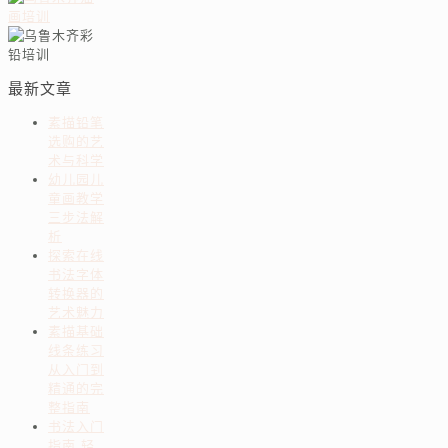
最新文章
素描铅笔
选购的艺
术与科学
幼儿园儿
童画教学
三步法解
析
探索在线
书法字体
转换器的
艺术魅力
素描基础
线条练习
从入门到
精通的完
整指南
书法入门
指南 轻