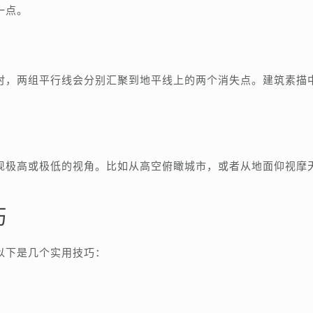
一点。
时，两组平行线会分别汇聚到地平线上的两个消失点。建筑素描
现极高或极低的视角。比如从高空俯瞰城市，或者从地面仰视摩
巧
以下是几个实用技巧：