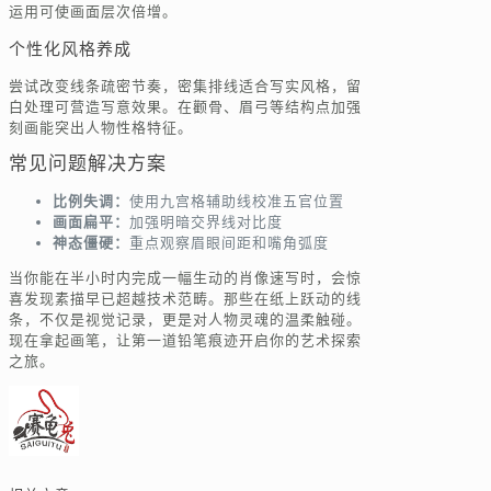
运用可使画面层次倍增。
个性化风格养成
尝试改变线条疏密节奏，密集排线适合写实风格，留
白处理可营造写意效果。在颧骨、眉弓等结构点加强
刻画能突出人物性格特征。
常见问题解决方案
比例失调：
使用九宫格辅助线校准五官位置
画面扁平：
加强明暗交界线对比度
神态僵硬：
重点观察眉眼间距和嘴角弧度
当你能在半小时内完成一幅生动的肖像速写时，会惊
喜发现素描早已超越技术范畴。那些在纸上跃动的线
条，不仅是视觉记录，更是对人物灵魂的温柔触碰。
现在拿起画笔，让第一道铅笔痕迹开启你的艺术探索
之旅。