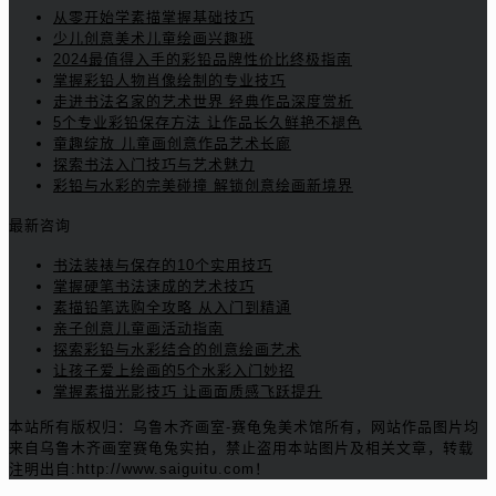
从零开始学素描掌握基础技巧
少儿创意美术儿童绘画兴趣班
2024最值得入手的彩铅品牌性价比终极指南
掌握彩铅人物肖像绘制的专业技巧
走进书法名家的艺术世界 经典作品深度赏析
5个专业彩铅保存方法 让作品长久鲜艳不褪色
童趣绽放 儿童画创意作品艺术长廊
探索书法入门技巧与艺术魅力
彩铅与水彩的完美碰撞 解锁创意绘画新境界
最新咨询
书法装裱与保存的10个实用技巧
掌握硬笔书法速成的艺术技巧
素描铅笔选购全攻略 从入门到精通
亲子创意儿童画活动指南
探索彩铅与水彩结合的创意绘画艺术
让孩子爱上绘画的5个水彩入门妙招
掌握素描光影技巧 让画面质感飞跃提升
本站所有版权归：乌鲁木齐画室-赛龟兔美术馆所有，网站作品图片均
来自乌鲁木齐画室赛龟兔实拍，禁止盗用本站图片及相关文章，转载
注明出自:http://www.saiguitu.com！