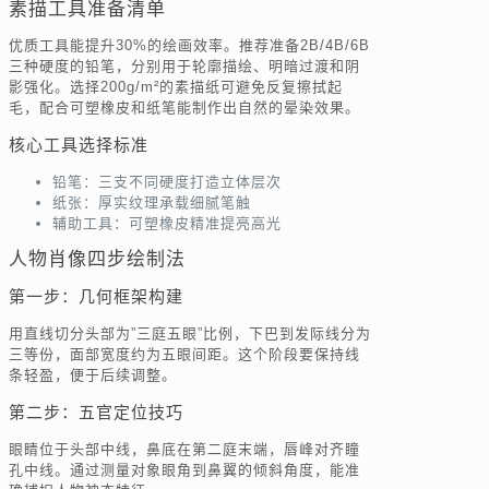
素描工具准备清单
优质工具能提升30%的绘画效率。推荐准备2B/4B/6B
三种硬度的铅笔，分别用于轮廓描绘、明暗过渡和阴
影强化。选择200g/m²的素描纸可避免反复擦拭起
毛，配合可塑橡皮和纸笔能制作出自然的晕染效果。
核心工具选择标准
铅笔：三支不同硬度打造立体层次
纸张：厚实纹理承载细腻笔触
辅助工具：可塑橡皮精准提亮高光
人物肖像四步绘制法
第一步：几何框架构建
用直线切分头部为”三庭五眼”比例，下巴到发际线分为
三等份，面部宽度约为五眼间距。这个阶段要保持线
条轻盈，便于后续调整。
第二步：五官定位技巧
眼睛位于头部中线，鼻底在第二庭末端，唇峰对齐瞳
孔中线。通过测量对象眼角到鼻翼的倾斜角度，能准