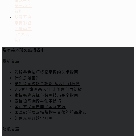
意事项全
解析
从零开始
掌握彩铅
风景画的
5个核心
技巧
常年美术班火热报名中
最新文章
彩铅叠色技巧轻松掌握的艺术指南
什么是漫画？
彩铅绘画技巧全攻略 从入门到精通
3-6岁儿童画画入门 让创意自由绽放
素描铅笔选择与绘画技巧完全指南
素描铅笔选择与使用技巧
金山农民画走向了国际艺坛
零基础掌握素描静物与肖像的绘画秘诀
如何从零开始学画画
随机文章