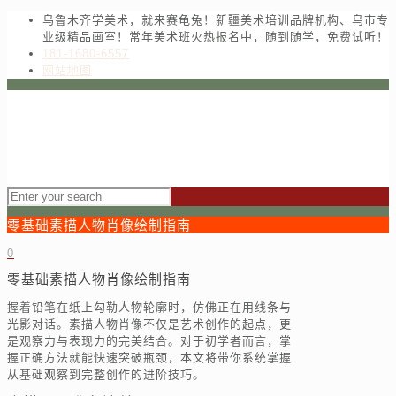
乌鲁木齐学美术，就来赛龟兔！新疆美术培训品牌机构、乌市专
业级精品画室！常年美术班火热报名中，随到随学，免费试听！
181-1680-6557
网站地图
零基础素描人物肖像绘制指南
0
零基础素描人物肖像绘制指南
握着铅笔在纸上勾勒人物轮廓时，仿佛正在用线条与
光影对话。素描人物肖像不仅是艺术创作的起点，更
是观察力与表现力的完美结合。对于初学者而言，掌
握正确方法就能快速突破瓶颈，本文将带你系统掌握
从基础观察到完整创作的进阶技巧。