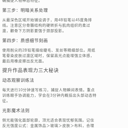
确捕捉人物神态特征。
第三步：明暗关系处理
从最深色区域开始铺设调子，用4B铅笔以45度角排
线。注意区分骨骼结构的硬转折与肌肉组织的柔过
渡，颧骨下方阴影要强于颈部投影。
第四步：质感细节刻画
使用削尖的2B铅笔描绘睫毛、发丝等精细部位。用纸
笔晕染皮肤过渡区域时，保留高光点能增强立体感，
最后用橡皮擦出反光面。
提升作品表现力三大秘诀
动态观察训练法
每天进行10分钟速写练习，捕捉人物瞬间表情。重点
训练眼手协调能力，学会在3分钟内概括出头部动态特
征。
光影魔术法则
侧光能强化面部轮廓，顶光适合表现忧郁氛围。记住
反光强度公式：金属饰品＞玻璃＞皮肤＞布料，合理