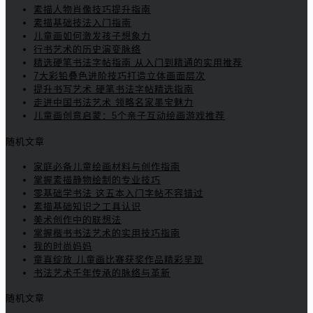
素描人物肖像技巧提升指南
素描基础技法入门指南
儿童画如何激发孩子想象力
行书艺术的历史演变脉络
精选硬笔书法字帖指南 从入门到精通的实用推荐
7大彩铅叠色进阶技巧打造立体画面层次
提升书写艺术 硬笔书法字帖精选指南
走进中国书法艺术 领略名家墨宝魅力
儿童画创意启蒙：5个亲子互动绘画游戏推荐
随机文章
家庭必备儿童绘画材料与创作指南
掌握素描静物绘制的专业技巧
零基础学书法 这五本入门字帖不容错过
素描基础知识之工具认识
美术创作中的联想法
掌握楷书书法艺术的实用技巧指南
我的时尚妈妈
童真绽放 儿童画比赛获奖作品精彩呈现
书法艺术千年传承的脉络与革新
随机文章