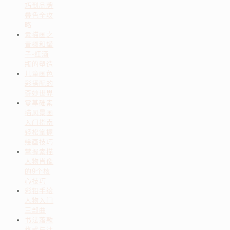
巧到品牌
叠色全攻
略
素描画之
青椒和罐
子-红酒
瓶的塑造
儿童画色
彩搭配的
奇妙世界
零基础素
描风景画
入门指南
轻松掌握
绘画技巧
掌握素描
人物肖像
的9个核
心技巧
彩铅手绘
人物入门
三部曲
书法落款
格式与注