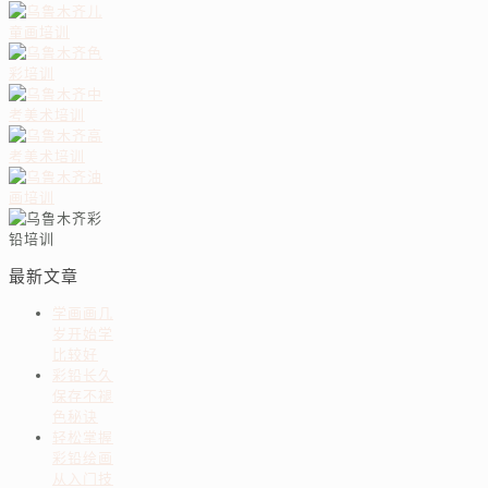
最新文章
学画画几
岁开始学
比较好
彩铅长久
保存不褪
色秘诀
轻松掌握
彩铅绘画
从入门技