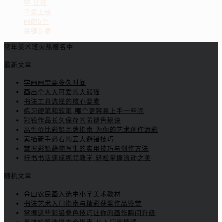
学 让孩
子爱上绘
画的5个
关键步骤
常年美术班火热报名中
最新文章
学画画需要多久时间
画出个大大可爱的大熊猫
书法工具选择的核心要素
练习硬笔和软笔,哪个更容易上手一些呢
彩铅作品长久保存的防褪色秘诀
高性价比彩铅品牌指南 为你的艺术创作添彩
素描新手必看的五大避错技巧
掌握彩铅静物写生的实用技巧与创作方法
行书书法速成视频教学 轻松掌握流动之美
随机文章
金山农民画入选中小学美术教材
书法艺术入门指南与精彩获奖作品鉴赏
掌握这些彩铅叠色技巧让你的画作瞬间升级