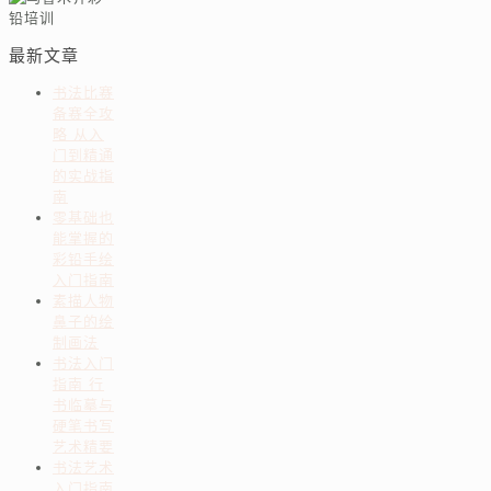
最新文章
书法比赛
备赛全攻
略 从入
门到精通
的实战指
南
零基础也
能掌握的
彩铅手绘
入门指南
素描人物
鼻子的绘
制画法
书法入门
指南 行
书临摹与
硬笔书写
艺术精要
书法艺术
入门指南