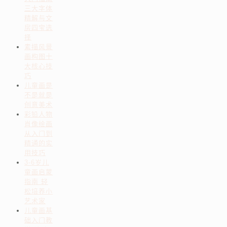
三大字体
精解与文
房四宝选
择
素描风景
画构图十
大核心技
巧
儿童画是
不是就是
创意美术
彩铅人物
肖像绘画
从入门到
精通的实
用技巧
3-6岁儿
童画启蒙
指南 轻
松培养小
艺术家
儿童画基
础入门教