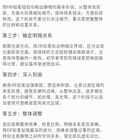
用HB铅笔轻轻勾勒出静物的基本形状。从整体到局
部，先画大形再细化细节。保持线条轻淡，方便后续
修改。这个阶段不要过分关注细节，重点是把握整体
的比例和位置关系。
第三步：确定明暗关系
观察光源方向，用2B铅笔标出明暗交界线，区分出受
光面和背光面。用排线的方式轻轻铺出暗部调子，注
意保持笔触的一致性。初学者常犯的错误是把暗部画
得过黑，建议循序渐进地加深。
第四步：深入刻画
换用4B铅笔加强暗部，塑造体积感。注意过渡区域的
渐变处理，避免生硬的边缘。从整体出发，逐步细化
各个部分的细节，如纹理、高光等。这个阶段可以适
当使用可塑橡皮提亮高光区域。
第五步：整体调整
退后观察整体效果，检查比例、明暗关系是否准确。
用6B铅笔加强最深的部分，用橡皮调整过重的区域。
特别注意静物之间的空间关系，强化前后虚实对比，