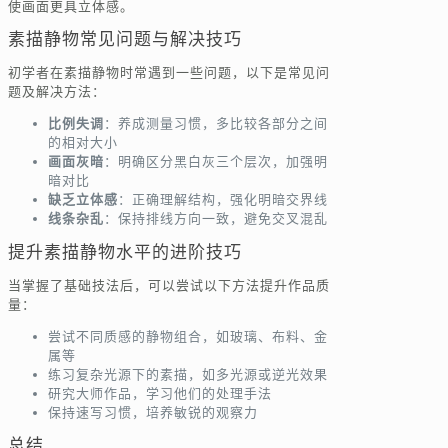
使画面更具立体感。
素描静物常见问题与解决技巧
初学者在素描静物时常遇到一些问题，以下是常见问
题及解决方法：
比例失调
：养成测量习惯，多比较各部分之间
的相对大小
画面灰暗
：明确区分黑白灰三个层次，加强明
暗对比
缺乏立体感
：正确理解结构，强化明暗交界线
线条杂乱
：保持排线方向一致，避免交叉混乱
提升素描静物水平的进阶技巧
当掌握了基础技法后，可以尝试以下方法提升作品质
量：
尝试不同质感的静物组合，如玻璃、布料、金
属等
练习复杂光源下的素描，如多光源或逆光效果
研究大师作品，学习他们的处理手法
保持速写习惯，培养敏锐的观察力
总结