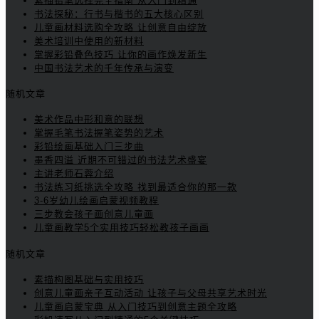
素描铅笔选择完全指南 从入门到精通
书法探秘：行书与楷书的五大核心区别
儿童画材料选购全攻略 让创意自由绽放
美术培训中使用的新材料
掌握彩铅叠色技巧 让你的画作焕发新生
中国书法艺术的千年传承与演变
随机文章
美术作品中形和意的联想
掌握毛笔书法握笔姿势的艺术
彩铅绘画基础入门三步曲
墨香四溢 近期不可错过的书法艺术盛宴
主讲老师石蓉介绍
书法练习纸挑选全攻略 找到最适合你的那一款
3-6岁幼儿绘画启蒙视频教程
三步教会孩子画创意儿童画
儿童画教学5个实用技巧轻松教孩子画画
随机文章
素描构图基础与实用技巧
创意儿童画亲子互动活动 让孩子与父母共享艺术时光
儿童画启蒙宝典 从入门技巧到创意主题全攻略