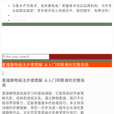
乌鲁木齐学美术，就来赛龟兔！新疆美术培训品牌机构、乌市专
业级精品画室！常年美术班火热报名中，随到随学，免费试听！
181-1680-6557
网站地图
素描静物画法步骤图解 从入门到精通的完整指南
0
素描静物画法步骤图解 从入门到精通的完整指
南
素描静物是绘画学习的基础课题，它能帮助初学者理
解光影、结构和透视关系。通过静物素描，我们不仅
能培养观察力，还能掌握基本的绘画技巧。本文将用
详细的步骤图解，带您一步步完成一幅专业水准的素
描静物作品，无论您是零基础还是希望提升技巧，都