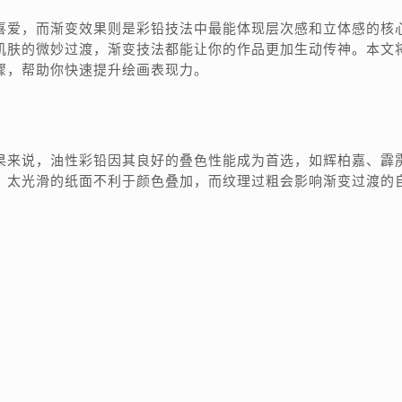
喜爱，而渐变效果则是彩铅技法中最能体现层次感和立体感的核
肌肤的微妙过渡，渐变技法都能让你的作品更加生动传神。本文
骤，帮助你快速提升绘画表现力。
果来说，油性彩铅因其良好的叠色性能成为首选，如辉柏嘉、霹
，太光滑的纸面不利于颜色叠加，而纹理过粗会影响渐变过渡的