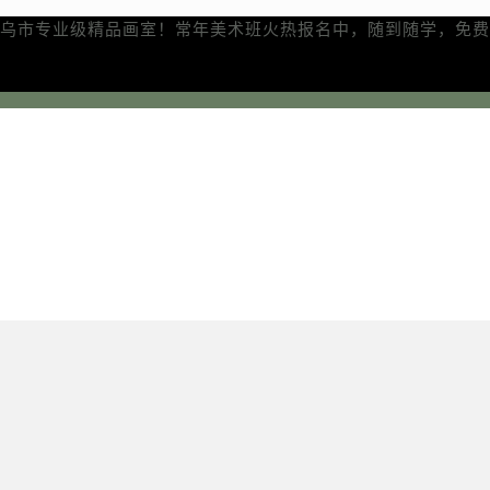
乌市专业级精品画室！常年美术班火热报名中，随到随学，免费