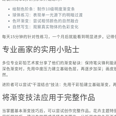
绘制色阶条：制作10级明度渐变条
球体练习：表现单一光源下的明暗过渡
色环渐变：尝试相邻颜色的自然融合
自然写生：观察真实物体的色彩变化
每天15分钟的针对性练习，一个月后就能看到明显进步。记得
专业画家的实用小贴士
多位专业彩铅艺术家分享了他们的渐变秘诀：保持笔尖锋利能
深色渐变时，先用中度压力建立基础色层，再逐步加深；画皮
然。
进阶者可以尝试”干湿结合”技法：先用干彩铅建立基础渐变，
将渐变技法应用于完整作品
当掌握基本渐变技巧后，可以尝试创作完整作品。花卉主题特