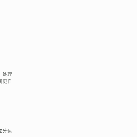
；处理
调更自
充分运