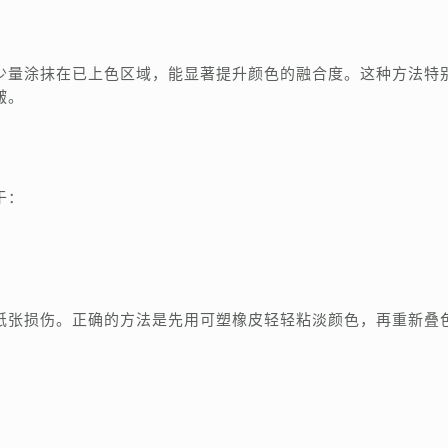
少量涂抹在已上色区域，能显著提升颜色的融合度。这种方法特
皱。
于：
纸张损伤。正确的方法是先用可塑橡皮轻轻粘淡颜色，再重新叠