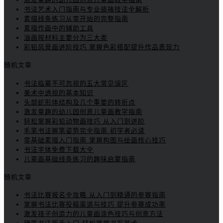
书法艺术入门指南与专业装裱技法全解析
素描线条练习从零开始的完整指南
素描作画中的辅助工具
油画按材料主要分为三大类
彩铅风景画进阶技巧 掌握色彩搭配提升作品表现力
随机文章
书法临摹不可忽视的五大常见误区
美术中透视的基本知识
头部蛇形体结构及几个重要的转折点
激发童趣的幼儿园创意儿童画教学指南
轻松掌握彩铅动物画技巧 从入门到进阶
毛笔书法握笔姿势完全指南 初学者必读
零基础素描入门指南 掌握构图与绘画核心技巧
书法字体免费下载大全
儿童画基础线条练习的趣味启蒙指南
随机文章
书法比赛报名全攻略 从入门到精通的参赛指南
掌握书法比赛投稿渠道与技巧 提升参赛成功率
激发孩子创造力的儿童画涂色技巧与创意方法