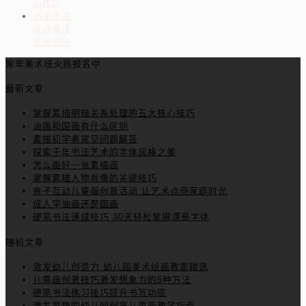
心技巧
书法作品
装点家居
艺术空间
常年美术班火热报名中
最新文章
掌握素描明暗关系处理的五大核心技巧
油画和国画有什么区别
素描初学者常见问题解答
探索千年书法艺术的字体风格之美
怎么画好一张素描画
掌握素描人物肖像的关键技巧
亲子互动儿童画创意活动 让艺术点亮家庭时光
成人学油画还是国画
硬笔书法速成技巧 30天轻松掌握漂亮字体
随机文章
激发幼儿创造力 幼儿园美术绘画教案精选
儿童画创意技巧激发想象力的5种方法
硬笔书法练习技巧提升书写功底
激发童趣的幼儿园创意儿童画教学指南