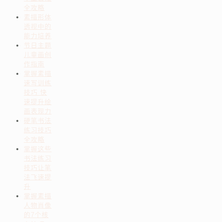
全攻略
素描形体
透视中的
能力培养
节日主题
儿童画创
作指南
掌握素描
速写训练
技巧 快
速提升绘
画表现力
硬笔书法
练习技巧
全攻略
掌握这些
书法练习
技巧让笔
法飞速提
升
掌握素描
人物肖像
的7个核