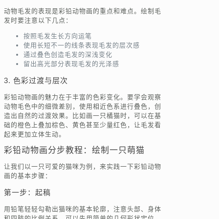
动物毛发的表现是彩铅动物画的重点和难点。绘制毛
发时要注意以下几点：
按照毛发生长方向运笔
使用长短不一的线条表现毛发的层次感
通过叠色创造毛发的深浅变化
留出高光部分表现毛发的光泽感
3. 色彩过渡与层次
彩铅动物画的魅力在于丰富的色彩变化。要学会观察
动物毛色中的细微差别，使用相近色系进行叠色，创
造出自然的过渡效果。比如画一只橘猫时，可以在基
础的橙色上叠加棕色、黄色甚至少量红色，让毛发看
起来更加立体生动。
彩铅动物画分步教程：绘制一只萌猫
让我们以一只可爱的猫咪为例，来实践一下彩铅动物
画的基本步骤：
第一步：起稿
用铅笔轻轻勾勒出猫咪的基本轮廓，注意头部、身体
和四肢的比例关系。可以先用简单的几何形状定位，