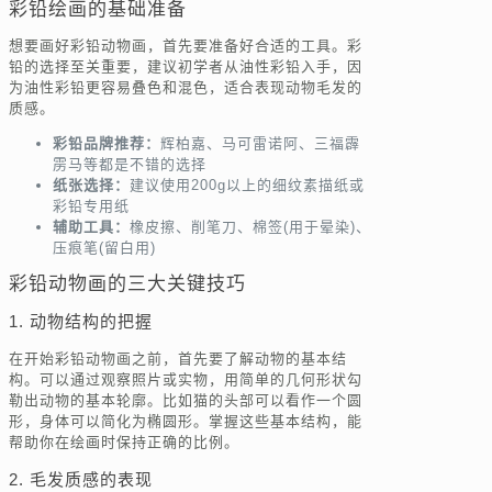
彩铅绘画的基础准备
想要画好彩铅动物画，首先要准备好合适的工具。彩
铅的选择至关重要，建议初学者从油性彩铅入手，因
为油性彩铅更容易叠色和混色，适合表现动物毛发的
质感。
彩铅品牌推荐：
辉柏嘉、马可雷诺阿、三福霹
雳马等都是不错的选择
纸张选择：
建议使用200g以上的细纹素描纸或
彩铅专用纸
辅助工具：
橡皮擦、削笔刀、棉签(用于晕染)、
压痕笔(留白用)
彩铅动物画的三大关键技巧
1. 动物结构的把握
在开始彩铅动物画之前，首先要了解动物的基本结
构。可以通过观察照片或实物，用简单的几何形状勾
勒出动物的基本轮廓。比如猫的头部可以看作一个圆
形，身体可以简化为椭圆形。掌握这些基本结构，能
帮助你在绘画时保持正确的比例。
2. 毛发质感的表现