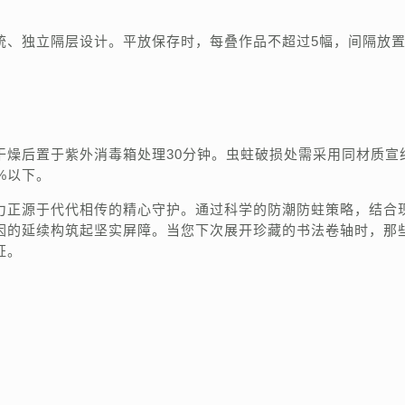
统、独立隔层设计。平放保存时，每叠作品不超过5幅，间隔放
干燥后置于紫外消毒箱处理30分钟。虫蛀破损处需采用同材质宣
%以下。
力正源于代代相传的精心守护。通过科学的防潮防蛀策略，结合
因的延续构筑起坚实屏障。当您下次展开珍藏的书法卷轴时，那
证。