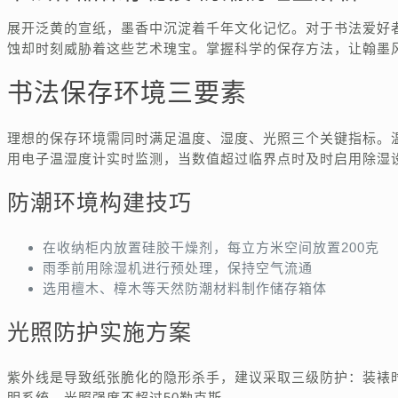
展开泛黄的宣纸，墨香中沉淀着千年文化记忆。对于书法爱好
蚀却时刻威胁着这些艺术瑰宝。掌握科学的保存方法，让翰墨
书法保存环境三要素
理想的保存环境需同时满足温度、湿度、光照三个关键指标。温度
用电子温湿度计实时监测，当数值超过临界点时及时启用除湿
防潮环境构建技巧
在收纳柜内放置硅胶干燥剂，每立方米空间放置200克
雨季前用除湿机进行预处理，保持空气流通
选用檀木、樟木等天然防潮材料制作储存箱体
光照防护实施方案
紫外线是导致纸张脆化的隐形杀手，建议采取三级防护：装裱
明系统，光照强度不超过50勒克斯。