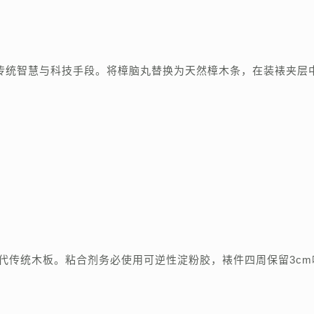
传统智慧与科技手段。将樟脑丸替换为天然樟木条，在装裱夹层
代传统木板。粘合剂务必使用可逆性淀粉胶，裱件四周保留3cm
。