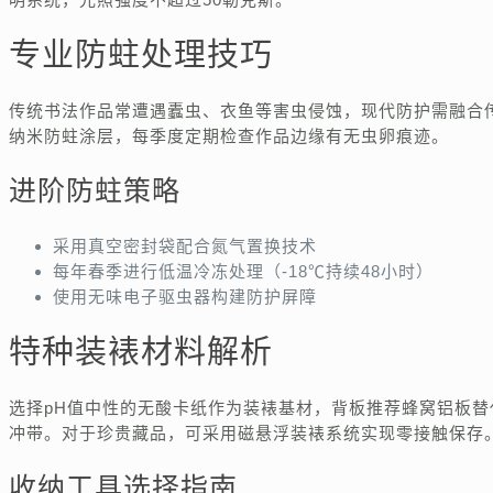
专业防蛀处理技巧
传统书法作品常遭遇蠹虫、衣鱼等害虫侵蚀，现代防护需融合
纳米防蛀涂层，每季度定期检查作品边缘有无虫卵痕迹。
进阶防蛀策略
采用真空密封袋配合氮气置换技术
每年春季进行低温冷冻处理（-18℃持续48小时）
使用无味电子驱虫器构建防护屏障
特种装裱材料解析
选择pH值中性的无酸卡纸作为装裱基材，背板推荐蜂窝铝板替
冲带。对于珍贵藏品，可采用磁悬浮装裱系统实现零接触保存
收纳工具选择指南