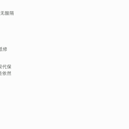
置无酸隔
纸修
现代保
些依然