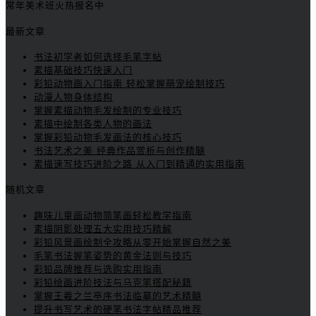
常年美术班火热报名中
最新文章
书法初学者如何选择毛笔字帖
素描基础技巧快速入门
彩铅动物画入门指南 轻松掌握萌宠绘制技巧
动漫人物身体结构
掌握素描动物毛发绘制的专业技巧
素描中绘制各类人物的画法
掌握彩铅动物毛发画法的核心技巧
书法艺术之美 经典作品赏析与创作精髓
素描速写技巧进阶之路 从入门到精通的实用指南
随机文章
趣味儿童画动物简笔画轻松教学指南
素描阴影处理五大实用技巧精解
彩铅风景画绘制全攻略从零开始掌握自然之美
毛笔书法握笔姿势的黄金法则与技巧
彩铅品牌推荐与选购实用指南
彩铅绘画进阶技法与马克笔搭配秘籍
掌握王羲之兰亭序书法临摹的艺术精髓
提升书写艺术的硬笔书法字帖精品推荐