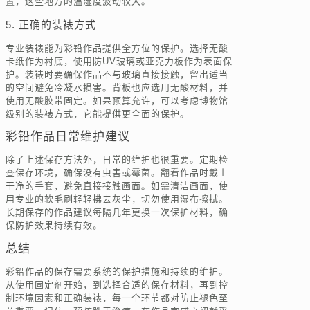
置，这些地方的温湿度波动较大。
5. 正确的装裱方式
专业装裱能为彩铅作品提供全方位的保护。选择无酸
卡纸作为衬底，使用防UV玻璃或亚克力板作为表面保
护。装裱时要确保作品不与玻璃直接接触，留出适当
的空间避免冷凝水损害。背板也应选用无酸材料，并
使用无酸胶带固定。如果预算允许，可以考虑博物馆
级别的装裱方式，它能提供更全面的保护。
彩铅作品日常维护建议
除了上述保存方法外，日常的维护也很重要。定期检
查保存环境，确保没有虫害或霉菌。翻看作品时戴上
干净的手套，避免直接接触画面。如需清洁画面，使
用专业的软毛刷轻轻拂去灰尘，切勿使用湿布擦拭。
长期保存的作品建议每隔几年更换一次保护材料，确
保防护效果持续有效。
总结
彩铅作品的保存需要系统的保护措施和持续的维护。
从使用固定剂开始，到选择合适的保存材料，再到控
制环境因素和正确装裱，每一个环节都对防止褪色至