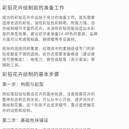
彩铅花卉绘制前的准备工作
成功的彩铅花卉作品始于充分的准备工作。首先需要
选择合适的彩铅，油性彩铅色彩鲜艳、附着力强，适
合绘制细节丰富的花卉；水溶性彩铅则能创造出水彩
般的渐变效果。建议初学者准备24-48色的套装，品牌
方面可以考虑辉柏嘉、施德楼等专业画材。
纸张的选择同样重要，纹理适中的素描纸或专门的彩
铅纸都是不错的选择。此外还需要准备橡皮（建议使
用可塑橡皮）、卷笔刀、棉签或纸笔（用于晕染）等
辅助工具。
彩铅花卉绘制的基本步骤
第一步：构图与起型
用铅笔轻轻勾勒出花卉的基本轮廓，注意观察花卉的
整体形态和比例关系。可以从中心开始，逐步向外扩
展绘制花瓣。这个阶段不必追求细节，重点是把握花
卉的动势和结构。
第二步：基础色块铺设