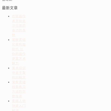
最新文章
农民画作
者开始关
注日常的
身边的事
物
掌握素描
风景构图
技巧 让
你的画作
更富艺术
魅力
美术培训
中关于重
构的概念
掌握素描
线条练习
方法的完
整指南
素描人物
快速入门
秘诀