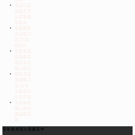
书法作品
装裱艺术
让墨宝焕
发新生
掌握硬笔
书法练习
的7个实
用技巧
掌握素描
风景画构
图的五大
核心技巧
硬笔书法
速成练习
法 让书
写蜕变从
今天开始
零基础素
描人物肖
像绘制指
南
常年美术班火热报名中