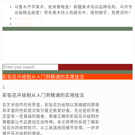
乌鲁木齐学美术，就来赛龟兔！新疆美术培训品牌机构、乌市专
业级精品画室！常年美术班火热报名中，随到随学，免费试听！
181-1680-6557
网站地图
彩铅花卉绘制从入门到精通的实用技法
0
彩铅花卉绘制从入门到精通的实用技法
在艺术创作的世界里，彩铅花卉绘制以其细腻的质感
和丰富的色彩层次吸引着无数爱好者。无论是初学者
还是有一定基础的画者，掌握正确的彩铅花卉绘制步
骤都能让作品更加生动传神。本文将带你系统了解彩
铅花卉的绘制技巧，从工具选择到细节处理，一步步
揭开花卉绘制的奥秘。