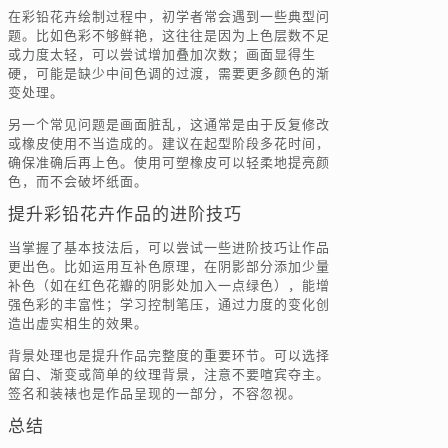
在彩铅花卉绘制过程中，初学者常会遇到一些典型问
题。比如色彩不够鲜艳，这往往是因为上色层数不足
或力度太轻，可以尝试增加叠加次数；画面显得生
硬，可能是缺少中间色调的过渡，需要更多颜色的渐
变处理。
另一个常见问题是画面脏乱，这通常是由于反复修改
或橡皮使用不当造成的。建议在起型阶段多花时间，
确保准确后再上色。使用可塑橡皮可以轻柔地提亮颜
色，而不会破坏纸面。
提升彩铅花卉作品的进阶技巧
当掌握了基本技法后，可以尝试一些进阶技巧让作品
更出色。比如运用互补色原理，在阴影部分添加少量
补色（如在红色花瓣的阴影处加入一点绿色），能增
强色彩的丰富性；学习控制笔压，通过力度的变化创
造出虚实相生的效果。
背景处理也是提升作品完整度的重要环节。可以选择
留白、渐变或简单的纹理背景，注意不要喧宾夺主。
签名和装裱也是作品呈现的一部分，不容忽视。
总结