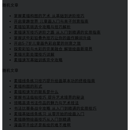
随机文章
掌握素描构图的艺术 从基础到进阶技巧
开启童趣世界 儿童画入门与亲子创意指南
素描铅笔挑选全攻略与技巧解析
素描速写技巧进阶之路 从入门到精通的实用指南
掌握这些彩铅叠色技巧让你的画作瞬间升级
开启5-7岁儿童画色彩启蒙的创意之旅
探索彩铅与水彩的完美融合 解锁绘画新境界
素描光影处理技巧详解
素描速写基础训练完全攻略
随机文章
素描线条练习技巧提升绘画基本功的终极指南
素描构图的形式
素描和速写的联系是什么
掌握书法临帖技巧 提升艺术境界的秘诀
领略高清书法作品的魅力与艺术技法
书法比赛备战全攻略 从入门到精通的实用技巧
素描基础线条练习 从零开始的绘画入门
素描静物绘画技巧从入门到精通
漫画学手绘还是板绘的难不难啊