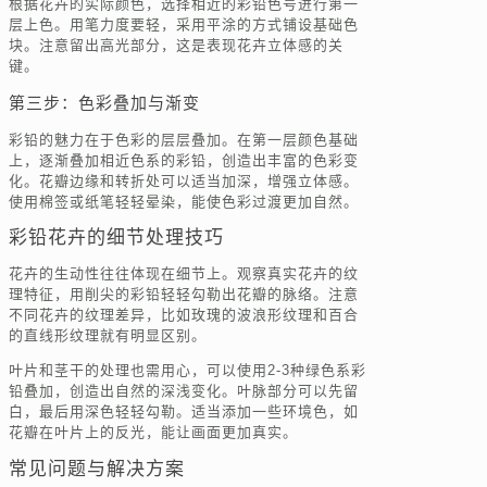
根据花卉的实际颜色，选择相近的彩铅色号进行第一
层上色。用笔力度要轻，采用平涂的方式铺设基础色
块。注意留出高光部分，这是表现花卉立体感的关
键。
第三步：色彩叠加与渐变
彩铅的魅力在于色彩的层层叠加。在第一层颜色基础
上，逐渐叠加相近色系的彩铅，创造出丰富的色彩变
化。花瓣边缘和转折处可以适当加深，增强立体感。
使用棉签或纸笔轻轻晕染，能使色彩过渡更加自然。
彩铅花卉的细节处理技巧
花卉的生动性往往体现在细节上。观察真实花卉的纹
理特征，用削尖的彩铅轻轻勾勒出花瓣的脉络。注意
不同花卉的纹理差异，比如玫瑰的波浪形纹理和百合
的直线形纹理就有明显区别。
叶片和茎干的处理也需用心，可以使用2-3种绿色系彩
铅叠加，创造出自然的深浅变化。叶脉部分可以先留
白，最后用深色轻轻勾勒。适当添加一些环境色，如
花瓣在叶片上的反光，能让画面更加真实。
常见问题与解决方案