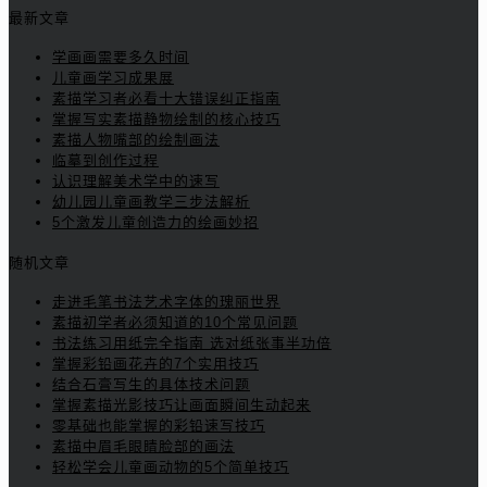
最新文章
学画画需要多久时间
儿童画学习成果展
素描学习者必看十大错误纠正指南
掌握写实素描静物绘制的核心技巧
素描人物嘴部的绘制画法
临摹到创作过程
认识理解美术学中的速写
幼儿园儿童画教学三步法解析
5个激发儿童创造力的绘画妙招
随机文章
走进毛笔书法艺术字体的瑰丽世界
素描初学者必须知道的10个常见问题
书法练习用纸完全指南 选对纸张事半功倍
掌握彩铅画花卉的7个实用技巧
结合石膏写生的具体技术问题
掌握素描光影技巧让画面瞬间生动起来
零基础也能掌握的彩铅速写技巧
素描中眉毛眼睛脸部的画法
轻松学会儿童画动物的5个简单技巧