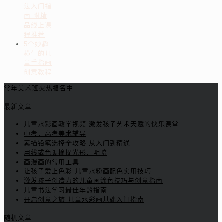
法入门指
南 附精
品线上课
程推荐
5个妙趣
横生的儿
童手指画
创意教程
常年美术班火热报名中
最新文章
儿童水彩画教学视频 激发孩子艺术天赋的快乐课堂
中考，高考美术辅导
素描铅笔选择全攻略 从入门到精通
用线或色调摘捉光形、明暗
画漫画的常用工具
让孩子爱上色彩 儿童水粉画配色实用技巧
激发孩子创造力的儿童画涂色技巧与创意指南
儿童书法学习最佳年龄指南
开启创意之旅 儿童水彩画基础入门指南
随机文章