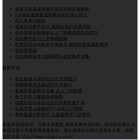
名家书法真迹收藏价值与市场价格解析
5步轻松掌握素描明暗关系的核心技巧
成人美术兴趣班
掌握彩铅叠色技巧 解锁绘画的无限可能
书法用纸选购指南从入门到精通的实战技巧
彩铅叠色技巧三步精通秘籍
探索彩铅与水彩的完美融合 解锁创意绘画新境界
岩画和壁画
书法考级标准全面解读与高效备考攻略
最新咨询
书法装裱与保存的10个实用技巧
掌握硬笔书法速成的艺术技巧
素描铅笔选购全攻略 从入门到精通
亲子创意儿童画活动指南
探索彩铅与水彩结合的创意绘画艺术
让孩子爱上绘画的5个水彩入门妙招
掌握素描光影技巧 让画面质感飞跃提升
本站所有版权归：乌鲁木齐画室-赛龟兔美术馆所有，网站作品图片均
来自乌鲁木齐画室赛龟兔实拍，禁止盗用本站图片及相关文章，转载
注明出自:http://www.saiguitu.com！