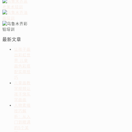
最新文章
让孩子画
出彩虹世
界 儿童
画色彩搭
配实用技
巧
儿童画教
学视频让
孩子快乐
学画画
人物素描
技巧解
析：从入
门到精通
的5个关