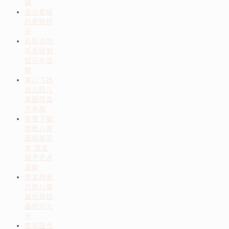
键
设计素描
的表现特
征
彩铅动物
毛发绘制
技巧全攻
略
童心飞扬
幼儿园儿
童画作品
艺术展
免费下载
优质儿童
画临摹范
本 激发
孩子艺术
潜能
激发想象
力的儿童
画创意绘
画技巧大
全
零基础书