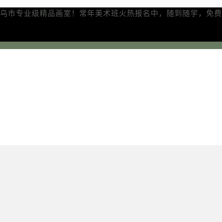
乌市专业级精品画室！常年美术班火热报名中，随到随学，免费