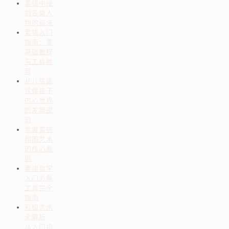
素描中绘
制各类人
物的画法
素描入门
指南：零
基础教程
与工具推
荐
从儿童画
读懂孩子
内心世界
的发展密
码
掌握素描
构图艺术
的核心原
则
素描自学
入门必备
工具完全
指南
彩铅艺术
全解析
从入门指