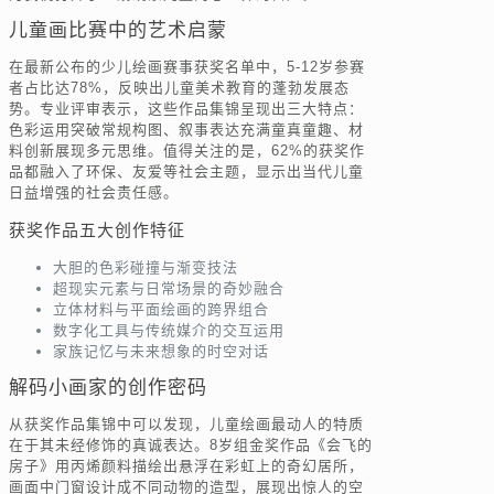
儿童画比赛中的艺术启蒙
在最新公布的少儿绘画赛事获奖名单中，5-12岁参赛
者占比达78%，反映出儿童美术教育的蓬勃发展态
势。专业评审表示，这些作品集锦呈现出三大特点：
色彩运用突破常规构图、叙事表达充满童真童趣、材
料创新展现多元思维。值得关注的是，62%的获奖作
品都融入了环保、友爱等社会主题，显示出当代儿童
日益增强的社会责任感。
获奖作品五大创作特征
大胆的色彩碰撞与渐变技法
超现实元素与日常场景的奇妙融合
立体材料与平面绘画的跨界组合
数字化工具与传统媒介的交互运用
家族记忆与未来想象的时空对话
解码小画家的创作密码
从获奖作品集锦中可以发现，儿童绘画最动人的特质
在于其未经修饰的真诚表达。8岁组金奖作品《会飞的
房子》用丙烯颜料描绘出悬浮在彩虹上的奇幻居所，
画面中门窗设计成不同动物的造型，展现出惊人的空