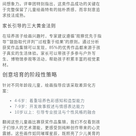
间想象力。评审团特别指出，这类作品成功的关键在
于完整保留了儿童绘画特有的拙朴质感，而非刻意追
求技法成熟。
家长引导的三大黄金法则
在培养孩子绘画兴趣时，专家建议遵循”观察优先于指
导””鼓励取代评判””过程重于结果”的原则。通过分析
获奖作品集锦可以发现，85%的优秀作品都来源于孩
子真实的生活体验。家长可以带孩子多参与户外写
生、博物馆参观等活动，帮助孩子积累丰富的视觉素
材。
创意培育的阶段性策略
针对不同年龄段儿童，绘画指导应该采取差异化方
案：
4-6岁：着重培养色彩感知和造型能力
7-9岁：开发故事叙述与情感表达能力
10岁以上：引导专业技法与个性风格的融合
翻阅这些儿童画比赛获奖作品集锦，我们不仅看到孩
子们惊人的艺术潜能，更感受到纯粹创作带来的心灵
震撼。这些画作如同璀璨星辰，既照亮了少儿美育的