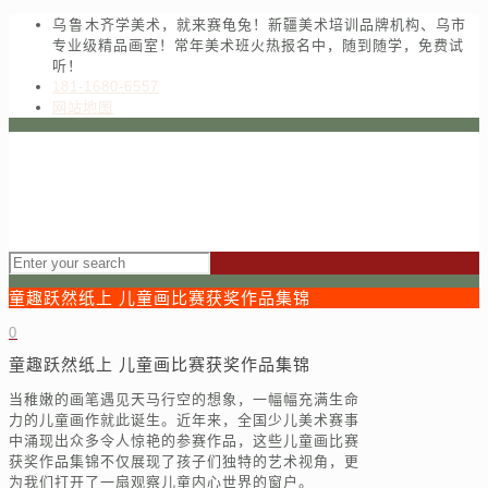
乌鲁木齐学美术，就来赛龟兔！新疆美术培训品牌机构、乌市
专业级精品画室！常年美术班火热报名中，随到随学，免费试
听！
181-1680-6557
网站地图
童趣跃然纸上 儿童画比赛获奖作品集锦
0
童趣跃然纸上 儿童画比赛获奖作品集锦
当稚嫩的画笔遇见天马行空的想象，一幅幅充满生命
力的儿童画作就此诞生。近年来，全国少儿美术赛事
中涌现出众多令人惊艳的参赛作品，这些儿童画比赛
获奖作品集锦不仅展现了孩子们独特的艺术视角，更
为我们打开了一扇观察儿童内心世界的窗户。