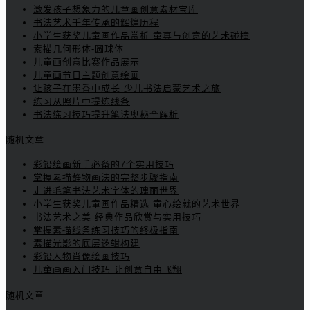
激发孩子想象力的儿童画创意素材宝库
书法艺术千年传承的辉煌历程
小学生获奖儿童画作品赏析 童真与创意的艺术碰撞
素描几何形体-圆球体
儿童画创意比赛作品展示
儿童画节日主题创意绘画
让孩子在墨香中成长 少儿书法启蒙艺术之旅
练习从照片中提炼线条
书法练习技巧提升笔法奥秘全解析
随机文章
彩铅绘画新手必备的7个实用技巧
掌握素描静物画法的完整步骤指南
走进毛笔书法艺术字体的瑰丽世界
小学生获奖儿童画作品精选 童心绘就的艺术世界
书法艺术之美 经典作品欣赏与实用技巧
掌握素描线条练习技巧的终极指南
素描光影的底层逻辑构建
彩铅人物肖像绘画技巧
儿童画画入门技巧 让创意自由飞翔
随机文章