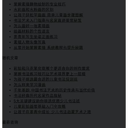
掌握素描静物绘制的专业技巧
水彩画和水粉画的区别
让孩子轻松学画画 简单儿童画步骤图解
书法艺术入门指南与名家真迹鉴赏秘笈
怎么画好一张素描画
绘画材料的个性语言
男青年写生坐姿正面练习
素描人物头像写真
从零开始掌握素描 系统教程与提升秘籍
随机文章
彩铅和马克笔究竟哪个更适合你的创作需求
掌握书法练习技巧让艺术境界更上一层楼
为孩子挑选最合适的儿童书法培训班
怎么样来学习漫画
千年墨韵 中国书法艺术的历史传承与当代价值
书法经典历代名家作品探秘
5大关键建议助你挑选优质少儿书法班
儿童彩铅画零基础入门全攻略
让孩子在墨香中成长 少儿书法启蒙艺术之旅
最新咨询