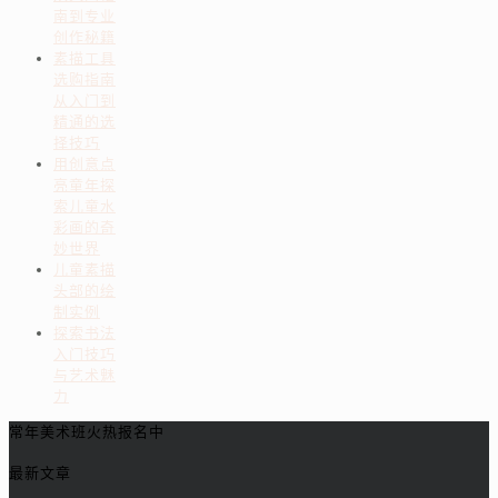
南到专业
创作秘籍
素描工具
选购指南
从入门到
精通的选
择技巧
用创意点
亮童年探
索儿童水
彩画的奇
妙世界
儿童素描
头部的绘
制实例
探索书法
入门技巧
与艺术魅
力
常年美术班火热报名中
最新文章