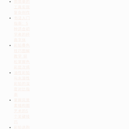
用简单的
工具实现
复杂创作
书法入门
指南：5
种适合初
学者的经
典字体
彩铅叠色
技巧图解
教学 轻
松掌握色
彩层次感
油性彩铅
与水溶性
彩铅的深
度对比指
南
掌握风景
素描构图
艺术的5
个关键技
巧
彩铅选购