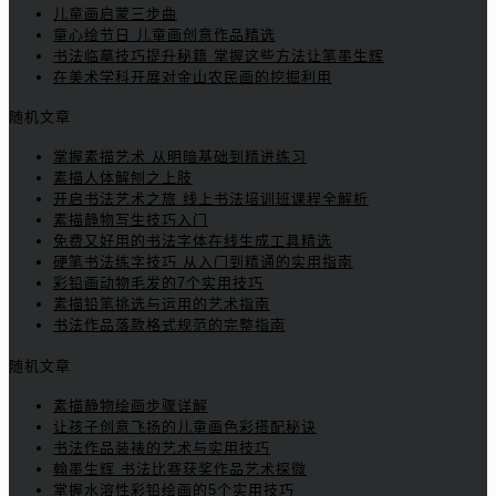
儿童画启蒙三步曲
童心绘节日 儿童画创意作品精选
书法临摹技巧提升秘籍 掌握这些方法让笔墨生辉
在美术学科开展对金山农民画的挖掘利用
随机文章
掌握素描艺术 从明暗基础到精进练习
素描人体解刨之上肢
开启书法艺术之旅 线上书法培训班课程全解析
素描静物写生技巧入门
免费又好用的书法字体在线生成工具精选
硬笔书法练字技巧 从入门到精通的实用指南
彩铅画动物毛发的7个实用技巧
素描铅笔挑选与运用的艺术指南
书法作品落款格式规范的完整指南
随机文章
素描静物绘画步骤详解
让孩子创意飞扬的儿童画色彩搭配秘诀
书法作品装裱的艺术与实用技巧
翰墨生辉 书法比赛获奖作品艺术探微
掌握水溶性彩铅绘画的5个实用技巧