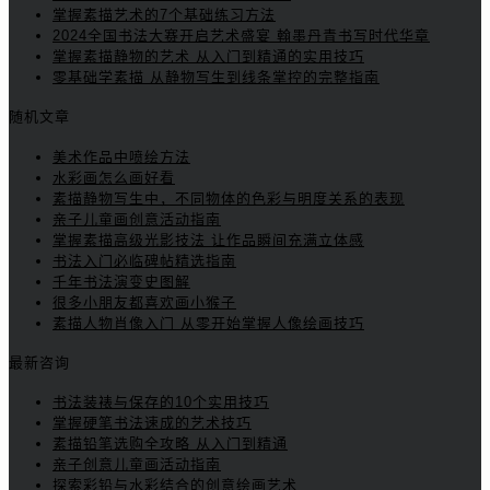
掌握素描艺术的7个基础练习方法
2024全国书法大赛开启艺术盛宴 翰墨丹青书写时代华章
掌握素描静物的艺术 从入门到精通的实用技巧
零基础学素描 从静物写生到线条掌控的完整指南
随机文章
美术作品中喷绘方法
水彩画怎么画好看
素描静物写生中，不同物体的色彩与明度关系的表现
亲子儿童画创意活动指南
掌握素描高级光影技法 让作品瞬间充满立体感
书法入门必临碑帖精选指南
千年书法演变史图解
很多小朋友都喜欢画小猴子
素描人物肖像入门 从零开始掌握人像绘画技巧
最新咨询
书法装裱与保存的10个实用技巧
掌握硬笔书法速成的艺术技巧
素描铅笔选购全攻略 从入门到精通
亲子创意儿童画活动指南
探索彩铅与水彩结合的创意绘画艺术