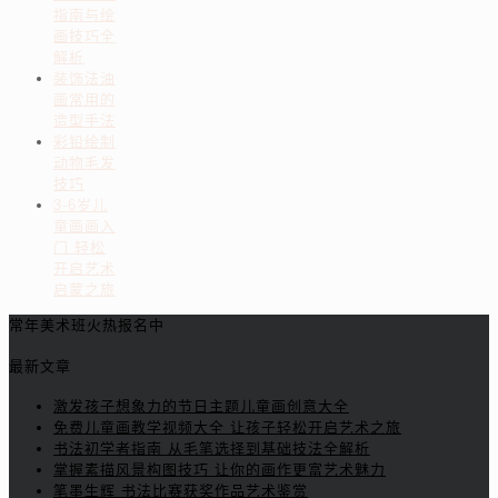
指南与绘
画技巧全
解析
装饰法油
画常用的
造型手法
彩铅绘制
动物毛发
技巧
3-6岁儿
童画画入
门 轻松
开启艺术
启蒙之旅
常年美术班火热报名中
最新文章
激发孩子想象力的节日主题儿童画创意大全
免费儿童画教学视频大全 让孩子轻松开启艺术之旅
书法初学者指南 从毛笔选择到基础技法全解析
掌握素描风景构图技巧 让你的画作更富艺术魅力
笔墨生辉 书法比赛获奖作品艺术鉴赏