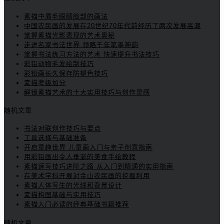
素描中眉毛眼睛脸部的画法
中国农民画的发展在20世纪70年代前经历了两次发展高潮
掌握素描光影表现的艺术奥秘
走进名家书法世界 领略千年笔墨神韵
掌握书法练习方法的艺术 快速提升书法技巧
彩铅动物毛发绘制技巧
彩铅画长久保存防褪色技巧
素描考级加分
解锁素描艺术的十大实用技巧与创作灵感
随机文章
书法对联创作技巧与要点
工具选择与基础准备
开启童趣世界 儿童画入门与亲子创意指南
用彩铅画出令人垂涎的美食手绘教程
素描速写技巧进阶之路 从入门到精通的实用指南
在美术学科开展对金山农民画的挖掘利用
素描人体写生的光线和背景设计
素描构图基础与实用技巧
素描入门必读的经典基础书籍推荐
随机文章