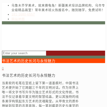
乌鲁木齐学美术，就来赛龟兔！新疆美术培训品牌机构、乌市专
业级精品画室！常年美术班火热报名中，随到随学，免费试听！
181-1680-6557
网站地图
书法艺术的历史长河与永恒魅力
0
书法艺术的历史长河与永恒魅力
当柔软的毛笔在宣纸上留下第一道墨痕时，中国书法
艺术便开始了它跨越三千年的文明对话。作为世界上
唯一将文字书写升华为独立艺术形式的文化传统，书
法不仅记录着华夏文明的智慧结晶，更以其独特的线
条美学构筑起东方艺术的灵魂殿堂。从甲骨文的质朴
神秘到狂草的恣意奔放，每一笔划都是历史与美学的