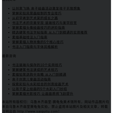
让创意飞扬 亲子绘画活动激发孩子无限想象
掌握彩铅风景画绘制的专业技巧
从初学者到艺术家的成长之路
书法艺术的完美呈现 装裱技巧与美学欣赏
掌握素描头像绘画技巧的进阶指南
精选硬笔书法字帖指南 从入门到精通的实用推荐
素描基础技法入门指南
掌握素描人物肖像的5个核心技巧
书法入门指南与字体风格解析
最新咨询
书法装裱与保存的10个实用技巧
掌握硬笔书法速成的艺术技巧
素描铅笔选购全攻略 从入门到精通
亲子创意儿童画活动指南
探索彩铅与水彩结合的创意绘画艺术
让孩子爱上绘画的5个水彩入门妙招
掌握素描光影技巧 让画面质感飞跃提升
本站所有版权归：乌鲁木齐画室-赛龟兔美术馆所有，网站作品图片均
来自乌鲁木齐画室赛龟兔实拍，禁止盗用本站图片及相关文章，转载
注明出自:http://www.saiguitu.com！