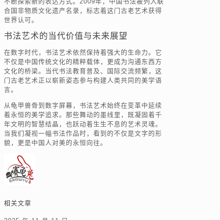
不断探索新的表达方式。2009年，中国书法被列入联
合国非物质文化遗产名录，标志着这门古老艺术获得
世界认可。
书法艺术的当代价值与未来展望
在数字时代，书法艺术依然保持着强大的生命力。它
不仅是中国传统文化的精粹载体，更成为沟通东西方
文化的桥梁。当代书法教育普及、国际交流频繁，这
门古老艺术正以崭新姿态参与构建人类共同的美学语
言。
从龟甲兽骨到数字屏幕，书法艺术始终在变革中延续
着永恒的美学追求。那些舞动的墨线里，既凝固着千
年文明的智慧结晶，也跃动着生生不息的艺术灵魂。
当我们凝视一幅书法作品时，看到的不仅是文字的形
貌，更是中国人对美的永恒向往。
相关文章