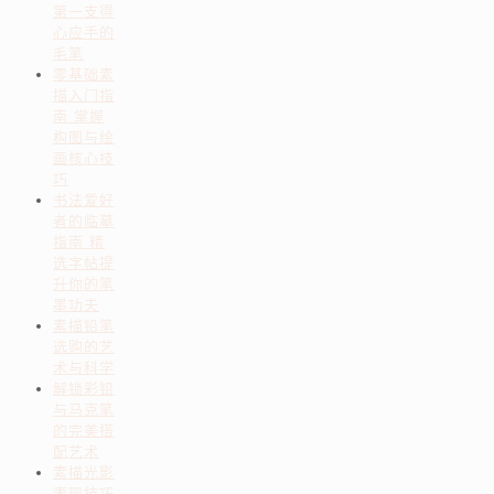
第一支得
心应手的
毛笔
零基础素
描入门指
南 掌握
构图与绘
画核心技
巧
书法爱好
者的临摹
指南 精
选字帖提
升你的笔
墨功夫
素描铅笔
选购的艺
术与科学
解锁彩铅
与马克笔
的完美搭
配艺术
素描光影
表现技巧