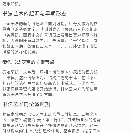
双重印记。
书法艺术的起源与早期形态
中国书法的萌芽可追溯至商周时期，甲骨文作为现存
最古老的系统文字，其刻划线条已展现出对称均衡的
审美意识。西周金文在青铜器上发展出更为规范的结
构，大篆的庄重典雅为后世书法奠定了美学基础。春
秋战国时期，各诸侯国文字异形，却意外促成了书法
风格的多样化发展。
秦代书法变革的关键节点
秦始皇统一文字后，丞相李斯创制的小篆成为官方标
准书体。这种线条圆润、结构严谨的书体，在《泰山
刻石》等遗存中展现出极高的艺术成就。与此同时，
狱吏程邈整理的隶书开始流行，其化圆为方的笔法革
新为书法艺术开辟了新方向。
书法艺术的全盛时期
魏晋南北朝是书法艺术发展的重要转折点。王羲之的
《兰亭序》被誉为”天下第一行书”，其流畅自然的笔势
将书法从实用书写提升至抒情达意的艺术境界。这一
时期形成的”永字八法”理论体系，至今仍是书法学习的