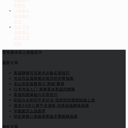
全解析
儿童画与
简笔画的
关系
书法艺术
与健康人
生的千年
对话
常年美术班火热报名中
最新文章
素描静物写生新手必备实用技巧
书法作品落款格式规范的完整指南
金山农民画教育与“两纲”教育
行书书法入门 掌握基本笔画的精髓
素描构图基础与实用技巧
彩铅与水彩的艺术对决 找到你的理想绘画工具
激发3-6岁儿童艺术潜能 创意绘画趣味指南
学画画怎么选画室
轻松掌握儿童画简笔画步骤图解指南
随机文章