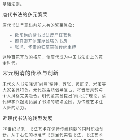
基础法则。
唐代书法的多元繁荣
唐代书法呈现出前所未有的繁荣景象：
欧阳询的楷书以法度严谨著称
颜真卿开创浑厚雄强的书风
张旭、怀素的狂草突破传统束缚
这种百花齐放的格局，使唐代成为中国书法史上的黄
金时代。
宋元明清的传承与创新
宋代文人书法强调”尚意”精神，苏轼、黄庭坚、米芾等
大家各具特色。元代赵孟頫倡导复古，将晋唐风韵与
个人风格完美融合。明代董其昌提出”南北宗”理论，清
代碑学兴起则拓展了书法的取法范围，为传统艺术注
入新的活力。
近现代书法的转型发展
20世纪以来，书法艺术在保持传统精髓的同时积极创
新。从于右任的标准草书到当代实验书法，书法艺术