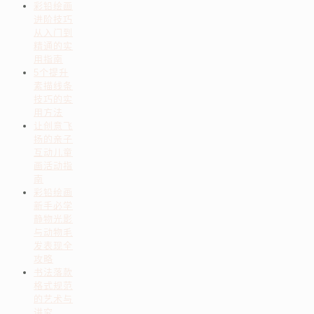
彩铅绘画
进阶技巧
从入门到
精通的实
用指南
5个提升
素描线条
技巧的实
用方法
让创意飞
扬的亲子
互动儿童
画活动指
南
彩铅绘画
新手必学
静物光影
与动物毛
发表现全
攻略
书法落款
格式规范
的艺术与
讲究