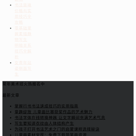
书法装裱
价格与实
用技巧全
攻略
零基础掌
握素描静
物写生
明暗关系
技巧全解
析
女青年站
姿侧面写
生
常年美术班火热报名中
最新文章
掌握行书书法速成技巧的实用指南
童趣绽放 儿童画比赛获奖作品的艺术魅力
书法字体在线转换神器 让文字瞬间充满艺术气息
写生要知道衣纹由人体结构产生
为孩子打开书法艺术之门的启蒙课程选择秘诀
儿童画素材宝库：免费下载简笔画资源