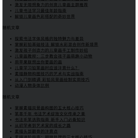
激发无限想象力的创意儿童画主题推荐
儿童书法学习最佳年龄指南
解锁儿童画色彩搭配的奇妙世界
随机文章
探索书法字体风格的独特魅力与差异
掌握彩铅基础技法 解锁水彩混合创作新境界
激发孩子创造力的儿童画手工制作妙招
儿童画教程：三步教会孩子画萌趣小动物
用苹果联想出你要画的画
儿童学习铅笔画时应该注意什么？
素描静物构图技巧的艺术与实战指南
从入门到精通 彩铅风景画绘制实用技巧
动漫人物身体比例
随机文章
掌握素描风景画构图的五大核心技巧
笔墨千年 书法艺术绽放文化传承之美
书法毛笔选购指南 新手入门必备知识
从初学者到艺术家的成长之路
素描头部颧骨的注意点
素描进阶指南：明暗处理的三大核心技巧