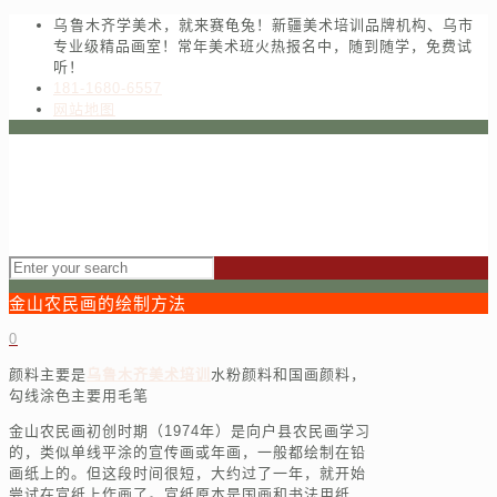
乌鲁木齐学美术，就来赛龟兔！新疆美术培训品牌机构、乌市
专业级精品画室！常年美术班火热报名中，随到随学，免费试
听！
181-1680-6557
网站地图
金山农民画的绘制方法
0
颜料主要是
乌鲁木齐美术培训
水粉颜料和国画颜料，
勾线涂色主要用毛笔
金山农民画初创时期（1974年）是向户县农民画学习
的，类似单线平涂的宣传画或年画，一般都绘制在铅
画纸上的。但这段时间很短，大约过了一年，就开始
尝试在宣纸上作画了。宣纸原本是国画和书法用纸，