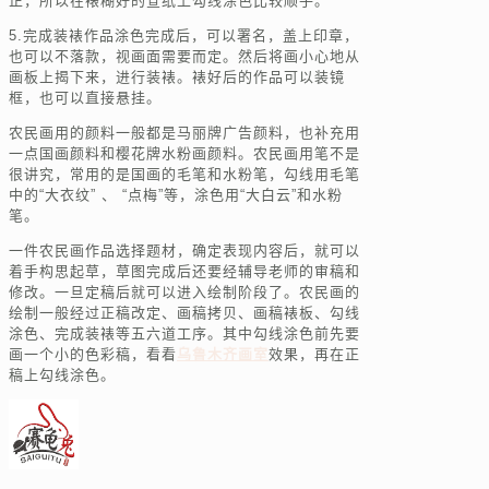
正，所以在裱糊好的宣纸上勾线涂色比较顺手。
5.完成装裱作品涂色完成后，可以署名，盖上印章，
也可以不落款，视画面需要而定。然后将画小心地从
画板上揭下来，进行装裱。裱好后的作品可以装镜
框，也可以直接悬挂。
农民画用的颜料一般都是马丽牌广告颜料，也补充用
一点国画颜料和樱花牌水粉画颜料。农民画用笔不是
很讲究，常用的是国画的毛笔和水粉笔，勾线用毛笔
中的“大衣纹” 、 “点梅”等，涂色用“大白云”和水粉
笔。
一件农民画作品选择题材，确定表现内容后，就可以
着手构思起草，草图完成后还要经辅导老师的审稿和
修改。一旦定稿后就可以进入绘制阶段了。农民画的
绘制一般经过正稿改定、画稿拷贝、画稿裱板、勾线
涂色、完成装裱等五六道工序。其中勾线涂色前先要
画一个小的色彩稿，看看
乌鲁木齐画室
效果，再在正
稿上勾线涂色。