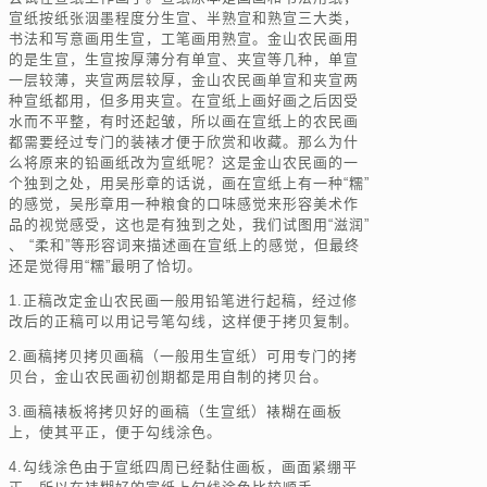
宣纸按纸张洇墨程度分生宣、半熟宣和熟宣三大类，
书法和写意画用生宣，工笔画用熟宣。金山农民画用
的是生宣，生宣按厚薄分有单宣、夹宣等几种，单宣
一层较薄，夹宣两层较厚，金山农民画单宣和夹宣两
种宣纸都用，但多用夹宣。在宣纸上画好画之后因受
水而不平整，有时还起皱，所以画在宣纸上的农民画
都需要经过专门的装裱才便于欣赏和收藏。那么为什
么将原来的铅画纸改为宣纸呢？这是金山农民画的一
个独到之处，用吴彤章的话说，画在宣纸上有一种“糯”
的感觉，吴彤章用一种粮食的口味感觉来形容美术作
品的视觉感受，这也是有独到之处，我们试图用“滋润”
、 “柔和”等形容词来描述画在宣纸上的感觉，但最终
还是觉得用“糯”最明了恰切。
1.正稿改定金山农民画一般用铅笔进行起稿，经过修
改后的正稿可以用记号笔勾线，这样便于拷贝复制。
2.画稿拷贝拷贝画稿（一般用生宣纸）可用专门的拷
贝台，金山农民画初创期都是用自制的拷贝台。
3.画稿裱板将拷贝好的画稿（生宣纸）裱糊在画板
上，使其平正，便于勾线涂色。
4.勾线涂色由于宣纸四周已经黏住画板，画面紧绷平