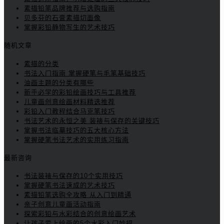
素描铅笔品牌推荐与选购指南
贝多芬的石膏素描切面像
掌握彩铅静物写生的艺术技巧
随机文章
素描的分类
书法入门指南 掌握硬笔与毛笔基础技巧
油画主题的分类有哪些
新手必学的彩铅绘画技巧与工具推荐
儿童画创意绘画材料精选推荐
彩铅入门教程结合马克笔技巧
书法艺术的永恒之美 装裱与保存的关键技巧
掌握书法临摹技巧的五大核心方法
掌握硬笔书法艺术的实用练习指南
最新咨询
书法装裱与保存的10个实用技巧
掌握硬笔书法速成的艺术技巧
素描铅笔选购全攻略 从入门到精通
亲子创意儿童画活动指南
探索彩铅与水彩结合的创意绘画艺术
让孩子爱上绘画的5个水彩入门妙招