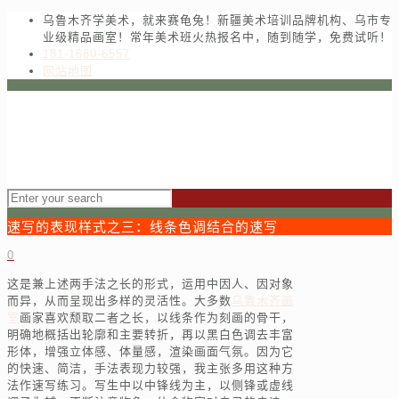
乌鲁木齐学美术，就来赛龟兔！新疆美术培训品牌机构、乌市专
业级精品画室！常年美术班火热报名中，随到随学，免费试听！
181-1680-6557
网站地图
速写的表现样式之三：线条色调结合的速写
0
这是兼上述两手法之长的形式，运用中因人、因对象
而异，从而呈现出多样的灵活性。大多数
乌鲁木齐画
室
画家喜欢颓取二者之长，以线条作为刻画的骨干，
明确地概括出轮廓和主要转折，再以黑白色调去丰富
形体，增强立体感、体量感，渲染画面气氛。因为它
的快速、简洁，手法表现力较强，我主张多用这种方
法作速写练习。写生中以中锋线为主，以侧锋或虚线