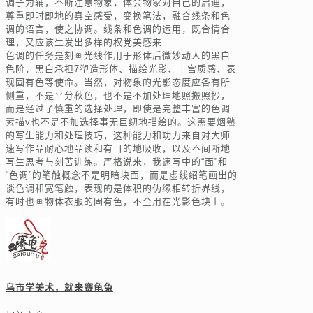
调子为辅，不断注意物象，体会物家对自己的启迪，
尊重即时即地的真空感受，变换笔法，融合线条和色
调的语言，使之协调。线条和色调的运用，既合情合
理，又应该生发出多样的权党美感来
色调的任务是刻画光线作用于形体后微妙动人的黑白
色阶，黑白承担7塑造形体、描绘光影、丰宫质感、表
现固有色等使命。当然，对物象的光影态度应各有所
侧重，不是平分秋色，也不是不加处理地照搬照抄，
而是经过了慎重的选择处理，即使是完整丰富的色调
素描v也不是不加选择事无巨纫地描绘的。这需要烟熟
的写生能力和处理技巧，这种能力和功力来自对大师
速写作品耐心地品读和有目的地吸收，以及不间断地
写生思考与刻苦训练。严格说来，我速写中的“面”和
“色调”的笔触概念不是明暗块面，而是虚线绍笔画出的
谈色调和宽笔触，表现的是体积的伪缘相转折界线，
有时也画物体衣服的固有色，不全用在光影色块上。
乌市学美术，就来赛龟兔