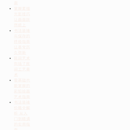
南
掌握素描
光影技巧
让画面跃
然纸上
书法装裱
与保存的
终极指南
让墨宝历
久弥新
民间艺术
包括了民
间工艺美
术
零基础也
能掌握的
彩铅绘画
艺术指南
书法装裱
价格全解
析 从入
门到精通
的实用指
南