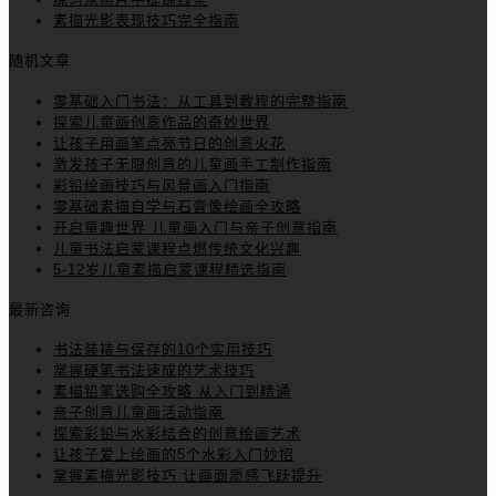
素描光影表现技巧完全指南
随机文章
零基础入门书法：从工具到教程的完整指南
探索儿童画创意作品的奇妙世界
让孩子用画笔点亮节日的创意火花
激发孩子无限创意的儿童画手工制作指南
彩铅绘画技巧与风景画入门指南
零基础素描自学与石膏像绘画全攻略
开启童趣世界 儿童画入门与亲子创意指南
儿童书法启蒙课程点燃传统文化兴趣
5-12岁儿童素描启蒙课程精选指南
最新咨询
书法装裱与保存的10个实用技巧
掌握硬笔书法速成的艺术技巧
素描铅笔选购全攻略 从入门到精通
亲子创意儿童画活动指南
探索彩铅与水彩结合的创意绘画艺术
让孩子爱上绘画的5个水彩入门妙招
掌握素描光影技巧 让画面质感飞跃提升