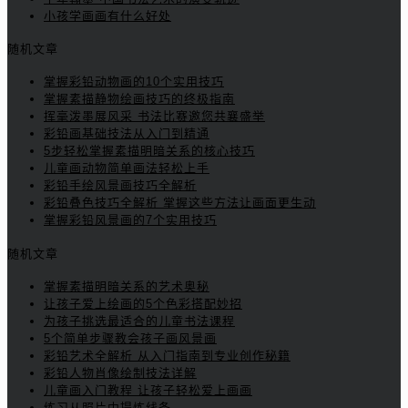
小孩学画画有什么好处
随机文章
掌握彩铅动物画的10个实用技巧
掌握素描静物绘画技巧的终极指南
挥毫泼墨展风采 书法比赛邀您共襄盛举
彩铅画基础技法从入门到精通
5步轻松掌握素描明暗关系的核心技巧
儿童画动物简单画法轻松上手
彩铅手绘风景画技巧全解析
彩铅叠色技巧全解析 掌握这些方法让画面更生动
掌握彩铅风景画的7个实用技巧
随机文章
掌握素描明暗关系的艺术奥秘
让孩子爱上绘画的5个色彩搭配妙招
为孩子挑选最适合的儿童书法课程
5个简单步骤教会孩子画风景画
彩铅艺术全解析 从入门指南到专业创作秘籍
彩铅人物肖像绘制技法详解
儿童画入门教程 让孩子轻松爱上画画
练习从照片中提炼线条