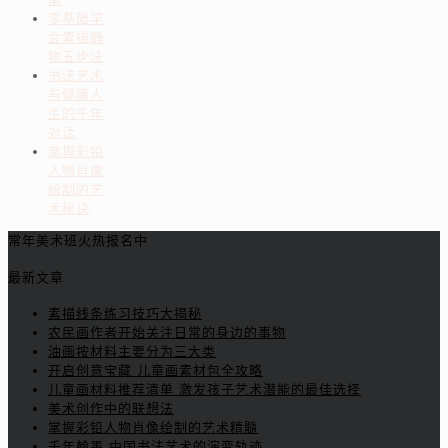
零基础学
会素描静
物五步法
书法艺术
与健康人
生的千年
对话
掌握彩铅
人物肖像
绘制的艺
术秘诀
常年美术班火热报名中
最新文章
素描线条练习技巧大揭秘
农民画作者开始关注日常的身边的事物
油画按材料主要分为三大类
开启创意宝藏 儿童画素材包全攻略
儿童画材料推荐清单 激发孩子艺术潜能的最佳选择
美术创作中的联想法
掌握彩铅人物肖像绘制的艺术精髓
千年翰墨 中国书法艺术的演变轨迹