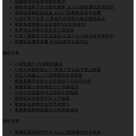
临摹模仿创新创作相关要点
硬笔书法练习方法提升指南 从入门到精通的实用技巧
零基础掌握彩铅绘画 从入门到叠色技法全攻略
让孩子笔下生花 儿童画色彩搭配与家长指导秘诀
掌握素描明暗关系处理的5大实用技巧
免费书法字体在线生成工具推荐
创意儿童画亲子互动活动 让孩子与父母共享艺术时光
掌握彩铅渐变效果 轻松绘制专业级作品
随机文章
儿童绘画之-丹顶鹤的画法
儿童水彩画轻松入门 简单三步让孩子爱上绘画
彩铅人像画从入门到精通的实用指南
解锁素描艺术的十大实用技巧与创作灵感
掌握素描人物肖像的10个关键技巧
为孩子挑选最佳书法班的实用指南
素描铅笔选购技巧与入门指南
掌握彩铅静物写生的艺术技巧
掌握素描静物绘画技巧的终极指南
随机文章
素描铅笔挑选的艺术 从入门到精通的完全指南