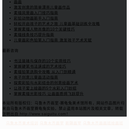
画画
激发创意的简单漂亮儿童画作品
素描风景画入门技巧指南
彩铅动物画新手入门指南
轻松开启孩子的艺术之旅 儿童画基础训练全攻略
掌握素描人物肖像的10个关键技巧
素描线条技巧提升指南
儿童画彩色铅笔入门指南 激发孩子艺术天赋
最新咨询
书法装裱与保存的10个实用技巧
掌握硬笔书法速成的艺术技巧
素描铅笔选购全攻略 从入门到精通
亲子创意儿童画活动指南
探索彩铅与水彩结合的创意绘画艺术
让孩子爱上绘画的5个水彩入门妙招
掌握素描光影技巧 让画面质感飞跃提升
本站所有版权归：乌鲁木齐画室-赛龟兔美术馆所有，网站作品图片均
来自乌鲁木齐画室赛龟兔实拍，禁止盗用本站图片及相关文章，转载
注明出自:http://www.saiguitu.com！
乌鲁木齐美术培训
乌鲁木齐画室
新疆画室
乌鲁木齐画画班绘画班