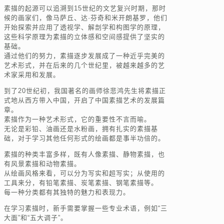
素描的起源可以追溯到15世纪的文艺复兴时期，那时
候的画家们，像马萨丘、达·芬奇和米开朗基罗，他们
开始探索并应用了透视学、解剖学和构图学的原理，
这些科学原理为素描的立体感和空间感提供了坚实的
基础。
通过他们的努力，素描逐步发展成了一种近乎完美的
艺术形式，并在后来的几个世纪里，被越来越多的艺
术家采用和发展。
到了20世纪初，我国著名的画师徐悲鸿先生将素描正
式地从西方带入中国，开启了中国素描艺术的发展篇
章。
素描作为一种艺术形式，它的重要性不言而喻。
无论是彩铅、油画还是水粉画，拥有扎实的素描基
础，对于学习其他任何形式的绘画都是事半功倍的。
素描的种类丰富多样，既有人像素描、静物素描，也
有风景素描和动物素描。
从绘画风格来看，可以分为写实和超写实；从使用的
工具来分，有铅笔素描、炭笔素描、钢笔素描等。
每一种分类都有其独特的魅力和表现力。
在学习素描时，新手需要掌握一些专业术语，例如“三
大面”和“五大调子”。