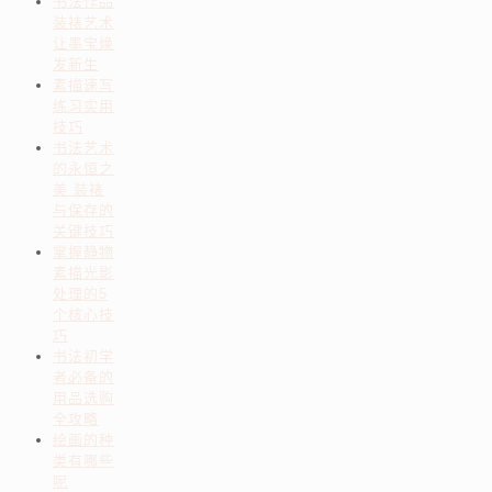
书法作品
装裱艺术
让墨宝焕
发新生
素描速写
练习实用
技巧
书法艺术
的永恒之
美 装裱
与保存的
关键技巧
掌握静物
素描光影
处理的5
个核心技
巧
书法初学
者必备的
用品选购
全攻略
绘画的种
类有哪些
呢