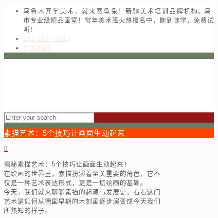
乌鲁木齐学美术，就来赛龟兔！新疆美术培训品牌机构、乌
市专业级精品画室！常年美术班火热报名中，随到随学，免费试
听！
181-1680-6557
网站地图
素描艺术：5个技巧让画面生动起来
0
揭秘素描艺术：5个技巧让画面生动起来！
在绘画的世界里，素描扮演着至关重要的角色，它不
仅是一种艺术表达形式，更是一切绘画的基础。
今天，我们就来聊聊素描的起源与发展史，看看这门
艺术是如何从德国早期的木刻画逐步演变成今天我们
所熟知的样子。