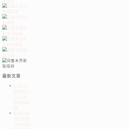
最新文章
3-6岁儿
童画画入
门 让创
意自由绽
放
素描几何
体切面圆
柱体画法