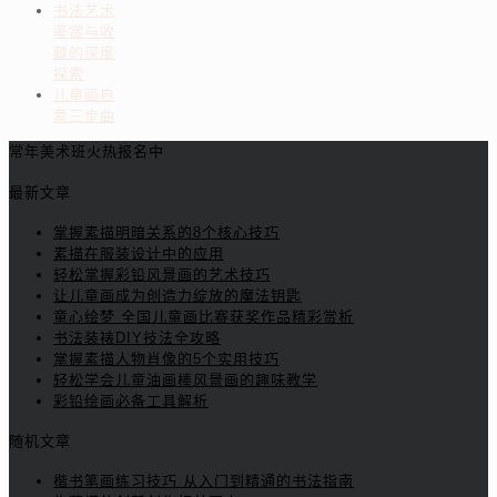
书法艺术
鉴赏与收
藏的深度
探索
儿童画启
蒙三步曲
常年美术班火热报名中
最新文章
掌握素描明暗关系的8个核心技巧
素描在服装设计中的应用
轻松掌握彩铅风景画的艺术技巧
让儿童画成为创造力绽放的魔法钥匙
童心绘梦 全国儿童画比赛获奖作品精彩赏析
书法装裱DIY技法全攻略
掌握素描人物肖像的5个实用技巧
轻松学会儿童油画棒风景画的趣味教学
彩铅绘画必备工具解析
随机文章
楷书笔画练习技巧 从入门到精通的书法指南