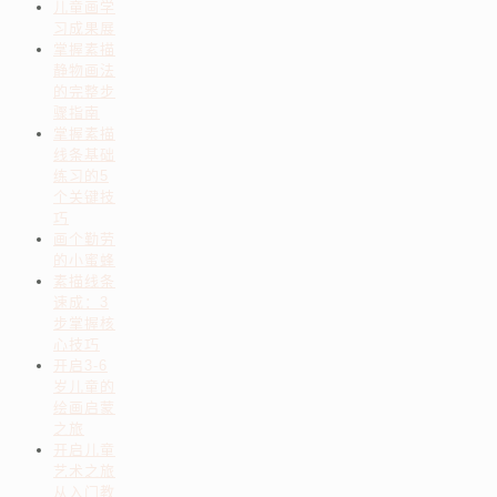
儿童画学
习成果展
掌握素描
静物画法
的完整步
骤指南
掌握素描
线条基础
练习的5
个关键技
巧
画个勤劳
的小蜜蜂
素描线条
速成：3
步掌握核
心技巧
开启3-6
岁儿童的
绘画启蒙
之旅
开启儿童
艺术之旅
从入门教