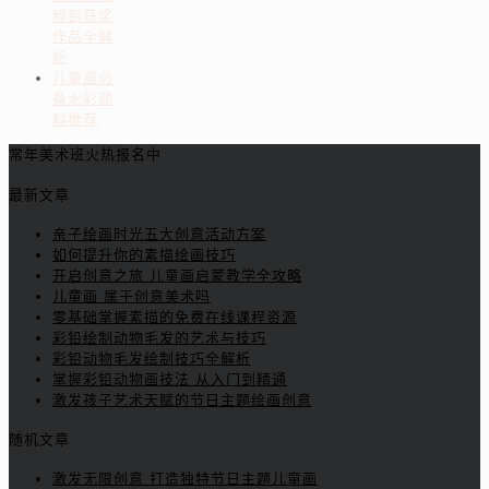
程到获奖
作品全解
析
儿童画必
备水彩颜
料推荐
常年美术班火热报名中
最新文章
亲子绘画时光五大创意活动方案
如何提升你的素描绘画技巧
开启创意之旅 儿童画启蒙教学全攻略
儿童画 属于创意美术吗
零基础掌握素描的免费在线课程资源
彩铅绘制动物毛发的艺术与技巧
彩铅动物毛发绘制技巧全解析
掌握彩铅动物画技法 从入门到精通
激发孩子艺术天赋的节日主题绘画创意
随机文章
激发无限创意 打造独特节日主题儿童画