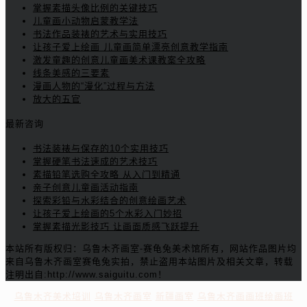
掌握素描头像比例的关键技巧
儿童画小动物启蒙教学法
书法作品装裱的艺术与实用技巧
让孩子爱上绘画 儿童画简单漂亮创意教学指南
激发童趣的创意儿童画美术课教案全攻略
线条美感的三要素
漫画人物的“漫化”过程与方法
放大的五官
最新咨询
书法装裱与保存的10个实用技巧
掌握硬笔书法速成的艺术技巧
素描铅笔选购全攻略 从入门到精通
亲子创意儿童画活动指南
探索彩铅与水彩结合的创意绘画艺术
让孩子爱上绘画的5个水彩入门妙招
掌握素描光影技巧 让画面质感飞跃提升
本站所有版权归：乌鲁木齐画室-赛龟兔美术馆所有，网站作品图片均
来自乌鲁木齐画室赛龟兔实拍，禁止盗用本站图片及相关文章，转载
注明出自:http://www.saiguitu.com！
乌鲁木齐美术培训
乌鲁木齐画室
新疆画室
乌鲁木齐画画班绘画班