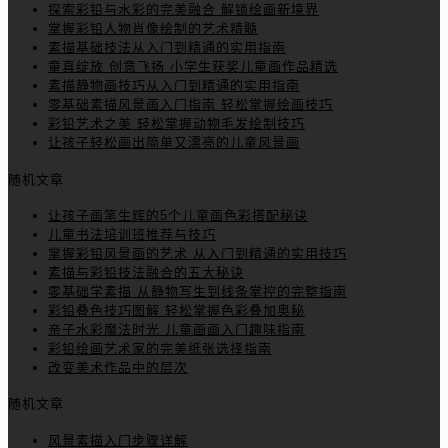
探索彩铅与水彩的完美融合 解锁绘画新境界
掌握彩铅人物肖像绘制的艺术精髓
素描基础技法从入门到精通的实用指南
童真绽放 创意飞扬 小学生获奖儿童画作品精选
素描静物画技巧从入门到精通的实用指南
零基础素描风景画入门指南 轻松掌握绘画技巧
彩铅艺术之美 轻松掌握动物毛发绘制技巧
让孩子轻松画出简单又漂亮的儿童风景画
随机文章
让孩子画笔生辉的5个儿童画色彩搭配秘诀
儿童书法培训班推荐与技巧
掌握彩铅风景画的艺术 从入门到精通的实用技巧
素描与彩铅技法融合的五大秘诀
零基础学素描 从静物写生到线条掌控的完整指南
彩铅叠色技巧图解 轻松掌握色彩叠加奥秘
亲子水彩魔法时光 儿童画画入门趣味指南
彩铅绘画艺术家的完美纸张选择指南
改变美术作品中的层次
随机文章
风景素描入门步骤详解