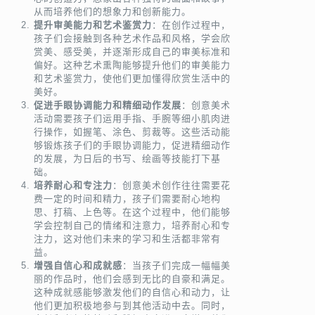
从而培养他们的想象力和创新能力。
提升审美能力和艺术鉴赏力
：在创作过程中，
孩子们会接触到各种艺术作品和风格，学会欣
赏美、感受美，并逐渐形成自己的审美标准和
偏好。这种艺术熏陶能够提升他们的审美能力
和艺术鉴赏力，使他们更加懂得欣赏生活中的
美好。
促进手眼协调能力和精细动作发展
：创意美术
活动需要孩子们运用手指、手腕等细小肌肉进
行操作，如握笔、涂色、剪裁等。这些活动能
够锻炼孩子们的手眼协调能力，促进精细动作
的发展，为日后的书写、绘画等技能打下基
础。
培养耐心和专注力
：创意美术创作往往需要花
费一定的时间和精力，孩子们需要耐心地构
思、打稿、上色等。在这个过程中，他们能够
学会控制自己的情绪和注意力，培养耐心和专
注力，这对他们未来的学习和生活都非常有
益。
增强自信心和成就感
：当孩子们完成一幅幅美
丽的作品时，他们会感到无比的自豪和满足。
这种成就感能够激发他们的自信心和动力，让
他们更加积极地参与到其他活动中去。同时，