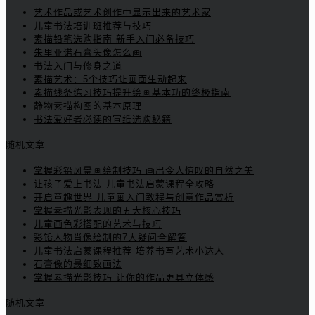
艺术作品或艺术创作中显示出来的艺术家
儿童书法培训班推荐与技巧
素描铅笔选购指南 新手入门必备技巧
朱里亚诺石膏头像怎么画
书法入门与修身之道
素描艺术：5个技巧让画面生动起来
素描线条练习技巧提升绘画基本功的终极指南
静物素描构图的基本原理
书法爱好者必读的宣纸选购秘籍
随机文章
掌握彩铅风景画绘制技巧 画出令人惊叹的自然之美
让孩子爱上书法 儿童书法启蒙课程全攻略
开启童趣世界 儿童画入门教程与创意作品赏析
掌握素描光影表现的五大核心技巧
儿童画色彩搭配的艺术与技巧
彩铅人物肖像绘制的7大疑问全解答
儿童书法启蒙课程推荐 培养书写艺术小达人
石膏像的最细致画法
掌握素描光影技巧 让你的作品更具立体感
随机文章