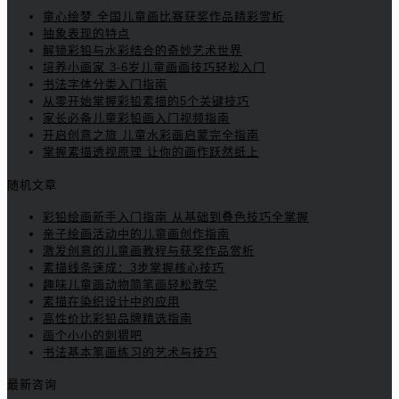
童心绘梦 全国儿童画比赛获奖作品精彩赏析
抽象表现的特点
解锁彩铅与水彩结合的奇妙艺术世界
培养小画家 3-6岁儿童画画技巧轻松入门
书法字体分类入门指南
从零开始掌握彩铅素描的5个关键技巧
家长必备儿童彩铅画入门视频指南
开启创意之旅 儿童水彩画启蒙完全指南
掌握素描透视原理 让你的画作跃然纸上
随机文章
彩铅绘画新手入门指南 从基础到叠色技巧全掌握
亲子绘画活动中的儿童画创作指南
激发创意的儿童画教程与获奖作品赏析
素描线条速成：3步掌握核心技巧
趣味儿童画动物简笔画轻松教学
素描在染织设计中的应用
高性价比彩铅品牌精选指南
画个小小的刺猬吧
书法基本笔画练习的艺术与技巧
最新咨询