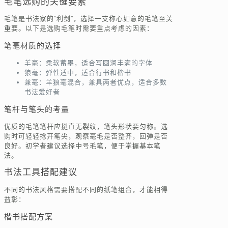
毛笔选购的关键要素
毛笔是书法家的”利剑”，选择一支称心如意的毛笔至关
重要。以下是选购毛笔时需要重点考虑的因素：
笔毫材质的选择
羊毫：柔软蓄墨，适合写圆润丰满的字体
狼毫：弹性适中，适合行书和楷书
兼毫：羊狼毫混合，兼具两者优点，适合多数
书法爱好者
笔杆与笔头的考量
优质的毛笔笔杆应挺直无裂纹，笔头形状要匀称。选
购时可轻轻捻开笔尖，观察毫毛是否整齐，回弹是否
良好。初学者建议选择中号毛笔，便于掌握基本笔
法。
书法工具搭配建议
不同的书法风格需要搭配不同的纸笔组合，才能相得
益彰：
楷书搭配方案