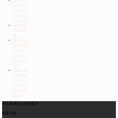
书法入门
从纸墨开
始 选对
工具提升
书写境界
绘画纸张
的质感表
现
硬笔书法
速成班推
荐指南
让你快速
掌握书写
艺术
素描铅笔
选购终极
指南 从
入门到进
阶的完美
选择
常年美术班火热报名中
最新文章