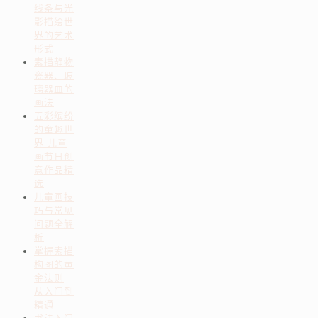
线条与光
影描绘世
界的艺术
形式
素描静物
瓷器、玻
璃器皿的
画法
五彩缤纷
的童趣世
界 儿童
画节日创
意作品精
选
儿童画技
巧与常见
问题全解
析
掌握素描
构图的黄
金法则
从入门到
精通