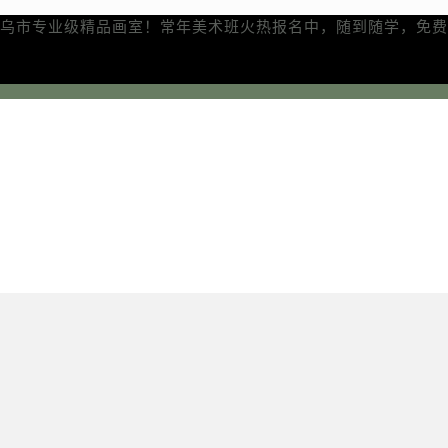
乌市专业级精品画室！常年美术班火热报名中，随到随学，免费