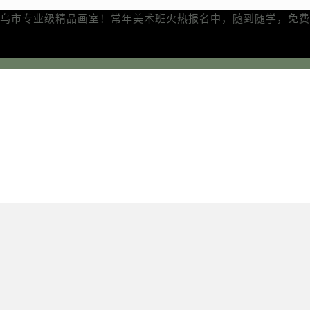
乌市专业级精品画室！常年美术班火热报名中，随到随学，免费