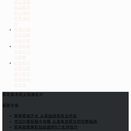
奖儿童画
作品精选
童心绘就
的艺术世
界
素描人物
五官绘制
终极指南
彩铅绘画
艺术入门
全攻略
彩铅和马
克笔究竟
哪个更适
合你的创
作需求
常年美术班火热报名中
最新文章
掌握素描艺术 从基础线条技法开始
书法比赛投稿全攻略 从准备到提交的完整指南
零基础掌握彩铅绘画的5个实用技巧