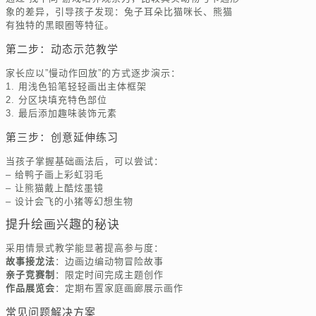
象的差异，引导孩子发现：兔子耳朵比猫咪长、熊猫
有独特的黑眼圈等特征。
第二步：动态示范教学
家长应以”慢动作回放”的方式逐步演示：
1. 用浅色铅笔轻轻画出主体框架
2. 分区块填充特色部位
3. 最后添加趣味装饰元素
第三步：创意延伸练习
当孩子掌握基础画法后，可以尝试：
– 给鸭子画上彩虹羽毛
– 让熊猫戴上酷炫墨镜
– 设计会飞的小猪等幻想生物
提升绘画兴趣的秘诀
采用情景式教学能显著提高参与度：
故事接龙法
：边画边编动物冒险故事
亲子竞赛制
：限定时间完成主题创作
作品展览会
：定期布置家庭画廊展示画作
常见问题解决方案