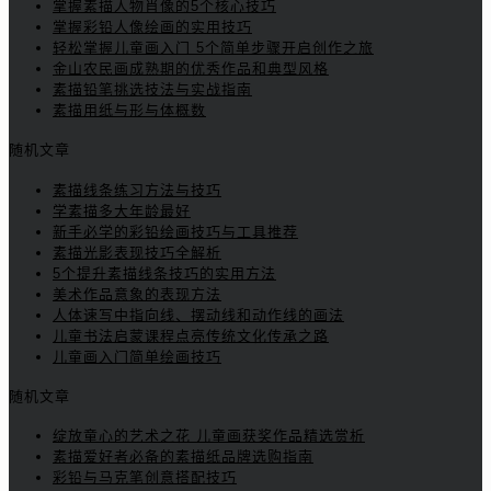
掌握素描人物肖像的5个核心技巧
掌握彩铅人像绘画的实用技巧
轻松掌握儿童画入门 5个简单步骤开启创作之旅
金山农民画成熟期的优秀作品和典型风格
素描铅笔挑选技法与实战指南
素描用纸与形与体概数
随机文章
素描线条练习方法与技巧
学素描多大年龄最好
新手必学的彩铅绘画技巧与工具推荐
素描光影表现技巧全解析
5个提升素描线条技巧的实用方法
美术作品意象的表现方法
人体速写中指向线、摆动线和动作线的画法
儿童书法启蒙课程点亮传统文化传承之路
儿童画入门简单绘画技巧
随机文章
绽放童心的艺术之花 儿童画获奖作品精选赏析
素描爱好者必备的素描纸品牌选购指南
彩铅与马克笔创意搭配技巧