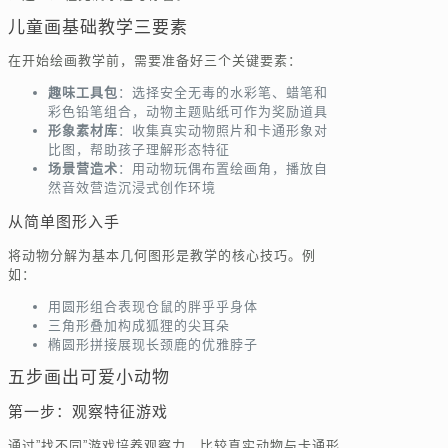
儿童画基础教学三要素
在开始绘画教学前，需要准备好三个关键要素：
趣味工具包
：选择安全无毒的水彩笔、蜡笔和
彩色铅笔组合，动物主题贴纸可作为奖励道具
形象素材库
：收集真实动物照片和卡通形象对
比图，帮助孩子理解形态特征
场景营造术
：用动物玩偶布置绘画角，播放自
然音效营造沉浸式创作环境
从简单图形入手
将动物分解为基本几何图形是教学的核心技巧。例
如：
用圆形组合表现仓鼠的胖乎乎身体
三角形叠加构成狐狸的尖耳朵
椭圆形拼接展现长颈鹿的优雅脖子
五步画出可爱小动物
第一步：观察特征游戏
通过”找不同”游戏培养观察力，比较真实动物与卡通形