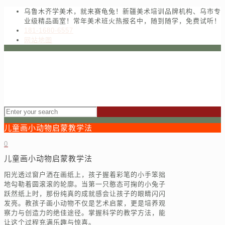
乌鲁木齐学美术，就来赛龟兔！新疆美术培训品牌机构、乌市专
业级精品画室！常年美术班火热报名中，随到随学，免费试听！
181-1680-6557
网站地图
儿童画小动物启蒙教学法
0
儿童画小动物启蒙教学法
阳光透过窗户洒在画纸上，孩子握着彩笔的小手笨拙
地勾勒着圆滚滚的轮廓。当第一只憨态可掬的小兔子
跃然纸上时，那份纯真的成就感会让孩子的眼睛闪闪
发亮。教孩子画小动物不仅是艺术启蒙，更是培养观
察力与创造力的绝佳途径。掌握科学的教学方法，能
让这个过程充满乐趣与惊喜。