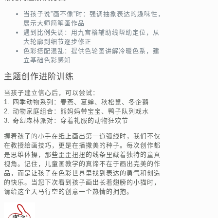
当孩子说”画不像”时：强调抽象表达的趣味性，
展示大师简笔画作品
遇到比例失调：用九宫格辅助线帮助定位，从
大轮廓到细节逐步修正
色彩搭配混乱：提供色轮图讲解冷暖色系，建
立基础色彩感知
主题创作进阶训练
当孩子建立信心后，可以尝试：
1. 四季动物系列：春燕、夏蝉、秋松鼠、冬企鹅
2. 动物家庭组合：熊妈妈带宝宝、鸭子队列戏水
3. 奇幻森林派对：穿着礼服的动物狂欢节
握着孩子的小手在纸上画出第一道弧线时，我们不仅
在教授绘画技巧，更是在播撒美的种子。每次创作都
是思维体操，那些歪歪扭扭的线条里藏着独特的童真
视角。记住，儿童画教学的真谛不在于画出完美的作
品，而是让孩子在色彩世界里找到表达的勇气和创造
的快乐。当您下次看到孩子画出长着翅膀的小猫时，
请给这个天马行空的创意一个热情的拥抱。