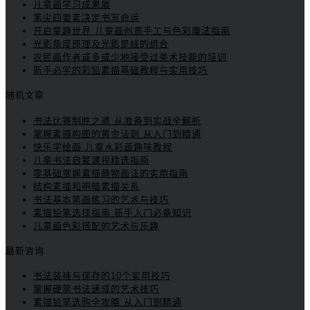
儿童画学习成果展
笔尖四要素决定书写命运
开启童趣世界 儿童画创意手工与色彩魔法指南
光影角度原理及光影是线的组合
农民画作者或多或少地接受过美术技能的培训
新手必学的彩铅素描基础教程与实用技巧
随机文章
书法比赛制胜之道 从准备到实战全解析
掌握素描构图的黄金法则 从入门到精通
快乐学绘画 儿童水彩画趣味教程
儿童书法启蒙课程精选指南
零基础掌握素描静物画法的实用指南
结构素描和明暗素描关系
书法基本笔画练习的艺术与技巧
素描铅笔选择指南 新手入门必备知识
儿童画色彩搭配的艺术与乐趣
最新咨询
书法装裱与保存的10个实用技巧
掌握硬笔书法速成的艺术技巧
素描铅笔选购全攻略 从入门到精通