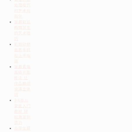
处理技巧
的艺术与
科学
掌握彩铅
静物写生
的艺术技
巧
彩铅动物
画新手轻
松上手指
南
掌握素描
高级光影
技法 让
作品瞬间
充满立体
感
3-6岁儿
童画入门
教程 轻
松激发创
造力
小学生获