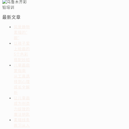
最新文章
风景静物
素描的”
眼“
让孩子爱
上绘画的
5个色彩
搭配妙招
儿童画启
蒙指南
从工具选
择到心理
成长全解
析
让儿童画
成为创造
力绽放的
魔法钥匙
素描线条
练习从入