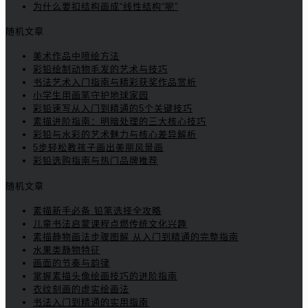
为什么要扣结构画成“线性结构“呢”
随机文章
美术作品中喷绘方法
彩铅绘制动物毛发的艺术与技巧
书法艺术入门指南与精彩获奖作品赏析
小学生用画笔守护地球家园
彩铅速写从入门到精通的5个关键技巧
素描进阶指南：明暗处理的三大核心技巧
彩铅与水彩的艺术魅力与核心差异解析
5步轻松教孩子画出美丽风景画
彩铅选购指南与热门品牌推荐
随机文章
素描新手必备 铅笔选择全攻略
儿童书法启蒙课程点燃传统文化兴趣
素描静物画法步骤图解 从入门到精通的完整指南
水果类静物特征
画面的节奏与韵律
掌握素描头像绘画技巧的进阶指南
衣纹刻画的虚实绘画法
书法入门到精通的实用指南