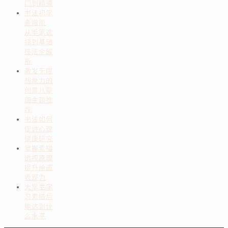
门到精通
书法初学
者指南
从毛笔选
择到基础
技法全解
析
激发无限
想象力的
创意儿童
画主题推
荐
书法如何
促进心理
健康研究
掌握素描
透视原理
提升绘画
表现力
大学生学
习素描后
能达到什
么水平