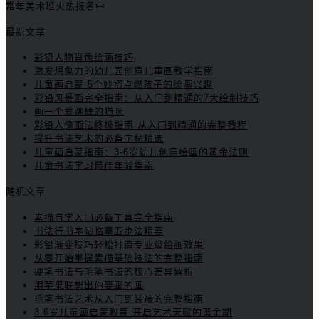
常年美术班火热报名中
最新文章
彩铅人物肖像绘画技巧
激发想象力的幼儿园创意儿童画教学指南
儿童画启蒙 5个妙招点燃孩子的绘画兴趣
彩铅风景画完全指南：从入门到精通的7大绘制技巧
画一个爱跳舞的猫咪
彩铅人像画法终极指南 从入门到精通的完整教程
提升书法艺术的必备字帖精选
儿童画启蒙指南：3-6岁幼儿创意绘画的黄金法则
儿童书法学习最佳年龄指南
随机文章
素描自学入门必备工具完全指南
书法行书字帖临摹五步法精要
彩铅渐变技巧轻松打造专业级绘画效果
从零开始掌握素描基础技法的完整指南
硬笔书法与毛笔书法的核心差异解析
用苹果联想出你要画的画
毛笔书法艺术从入门到装裱的完整指南
3-6岁儿童画启蒙教育 开启艺术天赋的黄金期