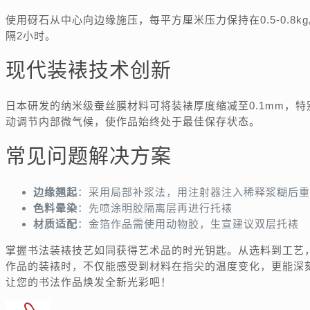
使用砑石从中心向边缘施压，每平方厘米压力保持在0.5-0.8
隔2小时。
现代装裱技术创新
日本研发的纳米级蚕丝膜材料可将装裱厚度缩减至0.1mm，
动调节内部微气候，使作品始终处于最佳保存状态。
常见问题解决方案
边缘翘起
：采用局部补浆法，用注射器注入稀释浆糊后重
色料晕染
：先喷涂明胶隔离层再进行托裱
材质适配
：金箔作品需使用动物胶，生宣建议双层托裱
掌握书法装裱技艺如同获得艺术品的时光钥匙。从选料到工艺
作品的装裱时，不仅能感受到材料在指尖的温度变化，更能深
让您的书法作品焕发全新光彩吧！