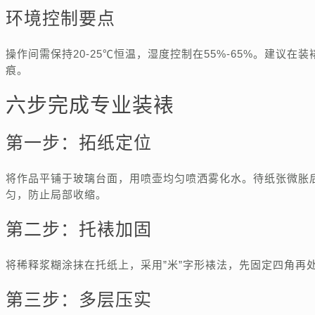
环境控制要点
操作间需保持20-25℃恒温，湿度控制在55%-65%。建
痕。
六步完成专业装裱
第一步：拓纸定位
将作品平铺于玻璃台面，用喷壶均匀喷洒雾化水。待纸张微胀
匀，防止局部收缩。
第二步：托裱加固
将稀释浆糊涂抹在托纸上，采用”米”字形裱法，先固定四角再
第三步：多层压实