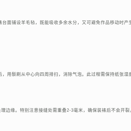
议在装裱台面铺设羊毛毡，既能吸收多余水分，又可避免作品移动时产
后，用鬃刷从中心向四周排扫，消除气泡。此过程需保持纸张湿
处理边缘。特别注意接缝处需重叠2-3毫米，确保装裱后不会开裂