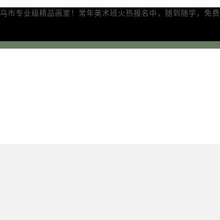
乌市专业级精品画室！常年美术班火热报名中，随到随学，免费