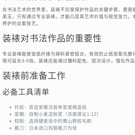
在书法艺术的世界里，装裱不仅是保护作品的关键步骤，更是
美玉，只有通过专业装裱，才能凸显其艺术价值与视觉张力。
养护的全套技艺。
装裱对书法作品的重要性
专业装裱能使宣纸纤维与裱料紧密结合，有效防止纸张氧化脆
限可延长3-5倍。装裱还能通过镶料配色、层次设计，强化作
装裱前准备工作
必备工具清单
托纸：首选安徽泾县单宣或棉连纸
浆糊：自制小麦淀粉浆（浓度建议1:12）
棕刷：选用硬度适中的黄山野棕毛刷
裁刀：日本进口钨钢裁刀为佳