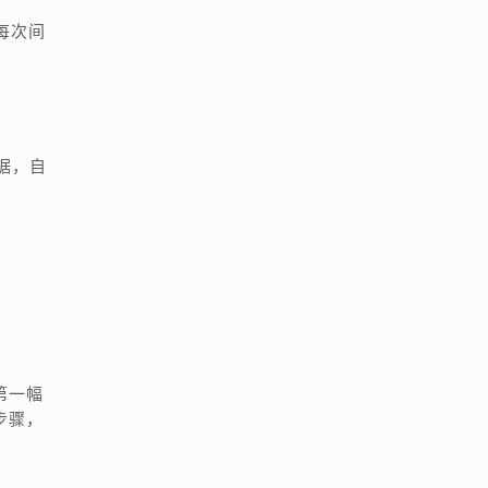
每次间
据，自
第一幅
步骤，