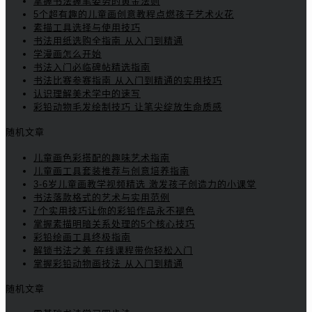
掌握书法握笔姿势的黄金法则
5个超有趣的儿童画创意教程点燃孩子艺术火花
素描工具选择与使用技巧
书法用纸选购全指南 从入门到精通
学漫画怎么开始
书法入门必临碑帖精选指南
书法比赛参赛指南 从入门到精通的实用技巧
认识理解美术学中的速写
彩铅动物毛发绘制技巧 让笔尖绽放生命质感
随机文章
儿童画色彩搭配的趣味艺术指南
儿童画工具套装推荐与创意培养指南
3-6岁儿童画教学视频精选 激发孩子创造力的小课堂
书法落款格式的艺术与实用范例
7个实用技巧让你的彩铅作品永不褪色
掌握素描明暗关系处理的5个核心技巧
彩铅绘画工具终极指南
解锁书法之美 在线课程带你轻松入门
掌握彩铅动物画技法 从入门到精通
随机文章