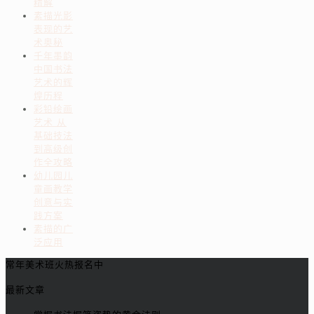
精解
素描光影
表现的艺
术奥秘
千年墨韵
中国书法
艺术的辉
煌历程
彩铅绘画
艺术 从
基础技法
到高级创
作全攻略
幼儿园儿
童画教学
创意与实
践方案
素描的广
泛应用
常年美术班火热报名中
最新文章