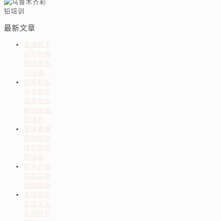
最新文章
素描新手
必学的静
物线条练
习指南
探索彩铅
与水彩的
完美融合
解锁绘画
新境界
掌握素描
静物绘制
技巧的完
整指南
新手必看
彩铅品牌
选购指南
素描阴影
处理五大
实用技巧