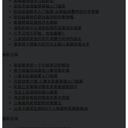
零基础书法学习四步法
彩铅手绘插画零基础入门指南
彩铅绘画新手入门指南 从基础到叠色技巧全掌握
彩铅临摹技巧提升画功的完整攻略
素描明暗处理技巧大揭秘
油性彩铅与水溶性彩铅的深度对比指南
小丑又叫小花脸，你会画嘛？
儿童画获奖佳作的艺术魅力与创作启示
激发孩子想象力的节日主题儿童画创意大全
随机文章
民间美术是一个比较宽泛的概念
亲子绘画活动激发儿童创意无限
儿童水彩画启蒙入门指南
开启创意之旅 儿童水彩画基础入门指南
彩铅三步掌握动物毛发质感绘制技巧
书法工具选择的核心要素
书法爱好者如何挑选毛笔与宣纸
儿童画色彩搭配的创意魔法
让孩子画笔生辉的5个儿童画色彩搭配秘诀
最新咨询