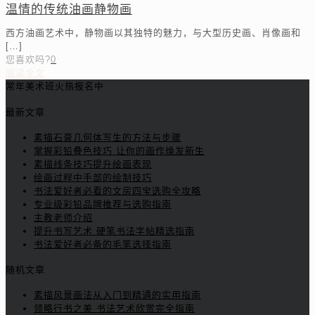
温情的传统油画静物画
西方油画艺术中，静物画以其独特的魅力，与大型历史画、肖像画和
[…]
您喜欢吗?
0
阅读全文
常年美术班火热报名中
最新文章
素描石膏几何体写生的方法与步骤
掌握彩铅叠色技巧 让你的画作焕发新生
素描线条技巧提升绘画表现
绘画过程中手部的绘制技巧
书法爱好者必看的文房四宝选购全攻略
专业级彩铅品牌推荐与选购指南
主教老师介绍
提升书写艺术 硬笔书法字帖精选指南
书法爱好者必备的毛笔选择指南
随机文章
素描风景画法从入门到精通的实用指南
领略行书之美 书法艺术欣赏完全指南