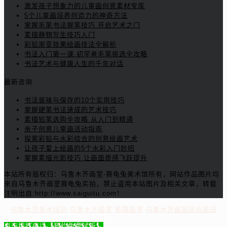
激发孩子想象力的儿童画创意素材宝库
5个儿童画培养创造力的神奇方法
掌握毛笔书法握笔技巧 开启艺术之门
素描静物写生技巧入门
彩铅渐变效果绘画技法全解析
书法入门第一课 初学者毛笔挑选全攻略
书法艺术与健康人生的千年对话
最新咨询
书法装裱与保存的10个实用技巧
掌握硬笔书法速成的艺术技巧
素描铅笔选购全攻略 从入门到精通
亲子创意儿童画活动指南
探索彩铅与水彩结合的创意绘画艺术
让孩子爱上绘画的5个水彩入门妙招
掌握素描光影技巧 让画面质感飞跃提升
本站所有版权归：乌鲁木齐画室-赛龟兔美术馆所有，网站作品图片均
来自乌鲁木齐画室赛龟兔实拍，禁止盗用本站图片及相关文章，转载
注明出自:http://www.saiguitu.com！
乌鲁木齐美术培训
乌鲁木齐画室
新疆画室
乌鲁木齐画画班绘画班
点击拨打电话【预约免费试听】