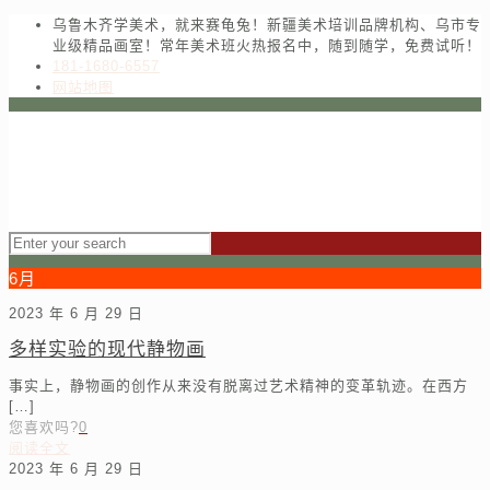
乌鲁木齐学美术，就来赛龟兔！新疆美术培训品牌机构、乌市专
业级精品画室！常年美术班火热报名中，随到随学，免费试听！
181-1680-6557
网站地图
6月
2023 年 6 月 29 日
多样实验的现代静物画
事实上，静物画的创作从来没有脱离过艺术精神的变革轨迹。在西方
[…]
您喜欢吗?
0
阅读全文
2023 年 6 月 29 日