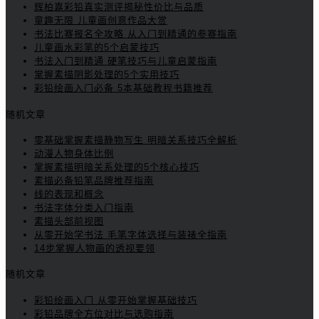
辉柏嘉彩铅真实测评揭秘性价比与品质
童趣无限 儿童画创意作品大赏
书法比赛报名全攻略 从入门到精通的参赛指南
儿童画水彩笔的5个启蒙技巧
书法入门到精通 硬笔技巧与儿童启蒙指南
掌握素描阴影处理的5个实用技巧
彩铅绘画入门必备 5本基础教程书籍推荐
随机文章
零基础掌握素描静物写生 明暗关系技巧全解析
动漫人物身体比例
掌握素描明暗关系处理的5个核心技巧
素描必备铅笔品牌推荐指南
线的表现和概念
书法字体分类入门指南
素描头部前视图
从零开始学书法 毛笔字体选择与装裱全指南
14步掌握人物画的透视要领
随机文章
彩铅绘画入门 从零开始掌握基础技巧
彩铅品牌全方位对比与选购指南