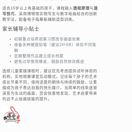
适合10岁以上有基础的孩子，课程融入
透视原理
与
速
写技巧
，采用博物馆实物写生与数字绘画结合的创新
教学法，配备电子临摹板辅助造型训练。
家长辅导小贴士
初期重点培养观察习惯而非画面效果
准备多种硬度铅笔（建议2H-6B）体验不同笔
触
定期整理作品建立成长档案
避免过早使用橡皮，鼓励自然修改痕迹
选择儿童素描课程时，建议优先考虑提供试听体验的
机构，实地观察课堂互动模式。记住每个孩子的艺术
成长节奏不同，保持适度的期待与持续的鼓励，让素
描成为孩子表达自我的快乐媒介。当简单的线条逐渐
演变为生动的画面，您会惊喜地发现，艺术启蒙带来
的远不止绘画技能的提升。