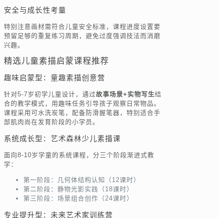
安全与成长性考量
特别注意画材需符合儿童安全标准，课程进度设置要
预留足够的重复练习周期，避免过度强调技法而消磨
兴趣。
精选儿童素描启蒙课程推荐
趣味启蒙型：童趣素描创意营
针对5-7岁初学儿童设计，通过
故事场景+实物写生
结
合的教学模式，用趣味任务引导孩子观察日常物品。
课程采用可水洗炭笔，配备防滑握笔器，特别适合手
部肌肉尚在发育阶段的小学员。
系统成长型：艺术森林少儿素描课
面向8-10岁学童的系统课程，分三个阶段渐进式教
学：
第一阶段：几何体结构认知（12课时）
第二阶段：静物光影实践（18课时）
第三阶段：场景组合创作（24课时）
专业提升型：未来艺术家训练营