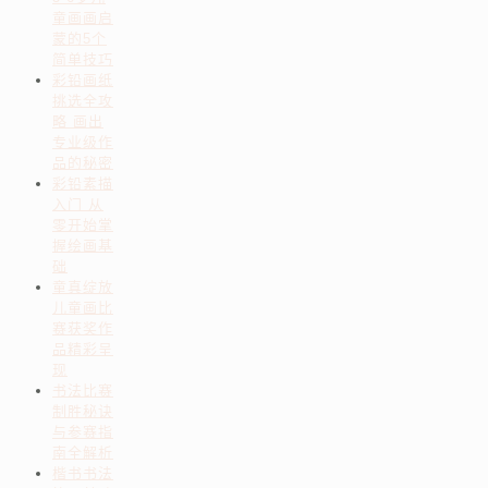
童画画启
蒙的5个
简单技巧
彩铅画纸
挑选全攻
略 画出
专业级作
品的秘密
彩铅素描
入门 从
零开始掌
握绘画基
础
童真绽放
儿童画比
赛获奖作
品精彩呈
现
书法比赛
制胜秘诀
与参赛指
南全解析
楷书书法