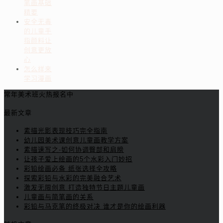
笔画基础
精要
安全无毒
的儿童手
指颜料让
创意更放
心
怎么样来
学习漫画
常年美术班火热报名中
最新文章
素描光影表现技巧完全指南
幼儿园美术课创意儿童画教学方案
素描速写之-如何协调臀部和肩膀
让孩子爱上绘画的5个水彩入门妙招
彩铅绘画必备 纸张选择全攻略
探索彩铅与水彩的完美融合艺术
激发无限创意 打造独特节日主题儿童画
儿童画与简笔画的关系
彩铅与马克笔的终极对决 谁才是你的绘画利器