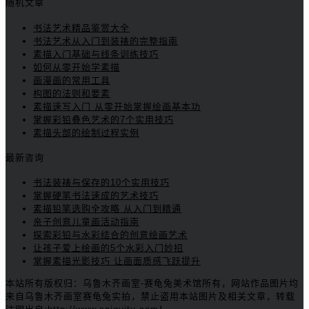
随机文章
书法艺术精品鉴赏大全
书法艺术从入门到装裱的完整指南
素描入门基础与线条训练技巧
如何从零开始学素描
画漫画的常用工具
构图的法则和要素
素描速写入门 从零开始掌握绘画基本功
掌握彩铅叠色艺术的7个实用技巧
素描头部的绘制过程实例
最新咨询
书法装裱与保存的10个实用技巧
掌握硬笔书法速成的艺术技巧
素描铅笔选购全攻略 从入门到精通
亲子创意儿童画活动指南
探索彩铅与水彩结合的创意绘画艺术
让孩子爱上绘画的5个水彩入门妙招
掌握素描光影技巧 让画面质感飞跃提升
本站所有版权归：乌鲁木齐画室-赛龟兔美术馆所有，网站作品图片均
来自乌鲁木齐画室赛龟兔实拍，禁止盗用本站图片及相关文章，转载