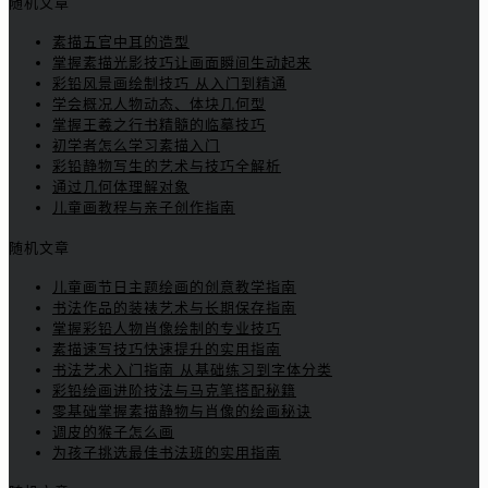
随机文章
素描五官中耳的造型
掌握素描光影技巧让画面瞬间生动起来
彩铅风景画绘制技巧 从入门到精通
学会概况人物动态、体块几何型
掌握王羲之行书精髓的临摹技巧
初学者怎么学习素描入门
彩铅静物写生的艺术与技巧全解析
通过几何体理解对象
儿童画教程与亲子创作指南
随机文章
儿童画节日主题绘画的创意教学指南
书法作品的装裱艺术与长期保存指南
掌握彩铅人物肖像绘制的专业技巧
素描速写技巧快速提升的实用指南
书法艺术入门指南 从基础练习到字体分类
彩铅绘画进阶技法与马克笔搭配秘籍
零基础掌握素描静物与肖像的绘画秘诀
调皮的猴子怎么画
为孩子挑选最佳书法班的实用指南