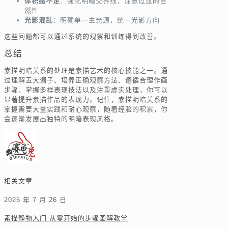
体积感不足
：强化明暗交界线，注意过渡的自
然性
光影混乱
：明确单一主光源，统一光影方向
这些问题都可以通过系统的观察和训练得到改善。
总结
素描明暗关系的处理是素描艺术的核心技能之一。通
过理解五大调子、培养正确观察方法、遵循合理作画
步骤、掌握多样表现技法以及注重虚实处理，你可以
显著提升素描作品的表现力。记住，素描明暗关系的
掌握需要大量实践和耐心观察，随着经验的积累，你
会逐渐发展出独特的明暗表现风格。
相关文章
2025 年 7 月 26 日
素描静物入门 从零开始的步骤图解教学