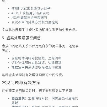
化：
使用HB至2B铅笔铺大调子
4B以上软铅用于暗部表现
H系列硬铅适合亮部细节
尝试不同的排线方式和力度控制
多样化的表现手法能让素描明暗关系更加生动自然。
5. 虚实处理增强空间感
素描中的明暗关系不仅是黑白灰的简单排列，还需要
考虑：
前景物体明暗对比强烈，边缘清晰
远处物体明暗对比减弱，边缘模糊
根据空间关系调整明暗过渡的缓急
这种虚实处理能有效增强画面的空间深度。
常见问题与解决方案
在处理素描明暗关系时，初学者常遇到以下问题：
画面发灰
：加强明暗对比，明确最亮和最暗的
区域