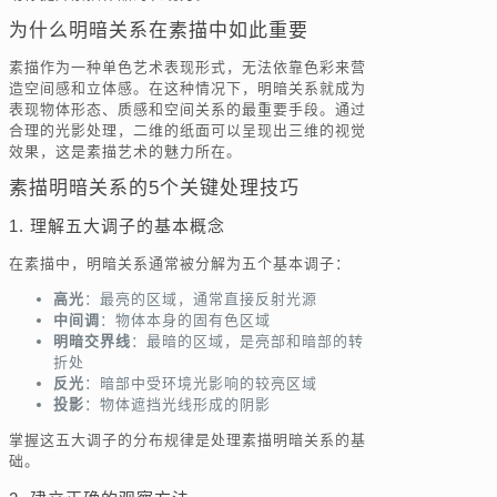
为什么明暗关系在素描中如此重要
素描作为一种单色艺术表现形式，无法依靠色彩来营
造空间感和立体感。在这种情况下，明暗关系就成为
表现物体形态、质感和空间关系的最重要手段。通过
合理的光影处理，二维的纸面可以呈现出三维的视觉
效果，这是素描艺术的魅力所在。
素描明暗关系的5个关键处理技巧
1. 理解五大调子的基本概念
在素描中，明暗关系通常被分解为五个基本调子：
高光
：最亮的区域，通常直接反射光源
中间调
：物体本身的固有色区域
明暗交界线
：最暗的区域，是亮部和暗部的转
折处
反光
：暗部中受环境光影响的较亮区域
投影
：物体遮挡光线形成的阴影
掌握这五大调子的分布规律是处理素描明暗关系的基
础。