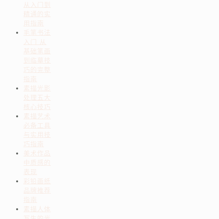
从入门到
精通的实
用指南
毛笔书法
入门 从
基础笔画
到临摹技
巧的完整
指南
素描光影
处理五大
核心技巧
素描艺术
必备工具
与实用技
巧指南
美术作品
中质感的
表现
彩铅画纸
品牌推荐
指南
素描人体
写生的光