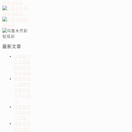
最新文章
儿童画节
日主题绘
画的创意
教学指南
掌握彩铅
人像肤色
处理的五
大核心技
巧
学会概况
人物头像
几何型
硬笔书法
练字技巧