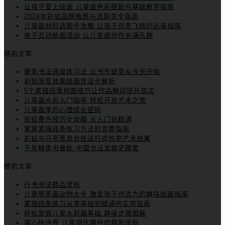
让孩子爱上绘画 儿童画色彩搭配与基础教学指南
2024年彩铅品牌推荐与选购完全指南
儿童画材料选购全攻略 让孩子创意飞扬的必备指南
亲子互动绘画活动 让儿童画创作充满乐趣
随机文章
硬笔书法速成练习法 让书写蜕变从今天开始
彩铅渐变效果绘画技法全解析
5个素描风景构图技巧让作品瞬间提升层次
儿童画水彩入门指南 轻松开启艺术之旅
儿童画里的心理成长密码
彩铅叠色技巧全攻略 从入门到精通
掌握素描线条练习方法的完整指南
彩铅与马克笔混合技法打造惊艳艺术效果
千年翰墨书春秋 中国书法发展史精要
随机文章
行书书法精品赏析
儿童简笔画动物大全 激发孩子创造力的趣味绘画指南
素描线条练习从零基础到精通的实用指南
轻松掌握儿童水彩画基础 趣味步骤图解
童心绘世界 儿童画比赛佳作精彩呈现