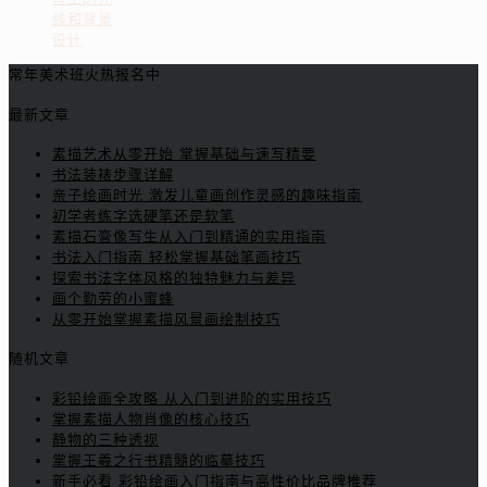
线和背景
设计
常年美术班火热报名中
最新文章
素描艺术从零开始 掌握基础与速写精要
书法装裱步骤详解
亲子绘画时光 激发儿童画创作灵感的趣味指南
初学者练字选硬笔还是软笔
素描石膏像写生从入门到精通的实用指南
书法入门指南 轻松掌握基础笔画技巧
探索书法字体风格的独特魅力与差异
画个勤劳的小蜜蜂
从零开始掌握素描风景画绘制技巧
随机文章
彩铅绘画全攻略 从入门到进阶的实用技巧
掌握素描人物肖像的核心技巧
静物的三种透视
掌握王羲之行书精髓的临摹技巧
新手必看 彩铅绘画入门指南与高性价比品牌推荐