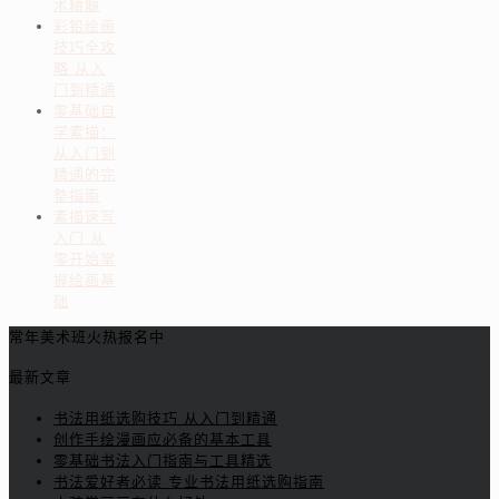
术精髓
彩铅绘画
技巧全攻
略 从入
门到精通
零基础自
学素描：
从入门到
精通的完
整指南
素描速写
入门 从
零开始掌
握绘画基
础
常年美术班火热报名中
最新文章
书法用纸选购技巧 从入门到精通
创作手绘漫画应必备的基本工具
零基础书法入门指南与工具精选
书法爱好者必读 专业书法用纸选购指南