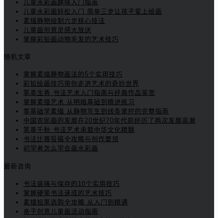
儿童水彩画趣味入门指南
儿童水彩画轻松入门 简单三步让孩子爱上绘画
素描静物绘制六步核心技法
儿童画创意灵感大放送
掌握彩铅画动物毛发的艺术技巧
随机文章
掌握素描静物画法的5个实用技巧
彩铅绘画技巧带你走进艺术的奇妙世界
笔墨生香 书法艺术入门指南与经典作品鉴赏
掌握素描艺术 从明暗基础到精进练习
零基础学素描 从静物写生到线条掌控的完整指南
中国农民画的发展在20世纪70年代前经历了两次发展高潮
笔墨千秋 书法艺术承载中华文化精髓
书法比赛投稿全攻略与创作要领
初学者怎么学会画水彩画
最新咨询
书法装裱与保存的10个实用技巧
掌握硬笔书法速成的艺术技巧
素描铅笔选购全攻略 从入门到精通
亲子创意儿童画活动指南