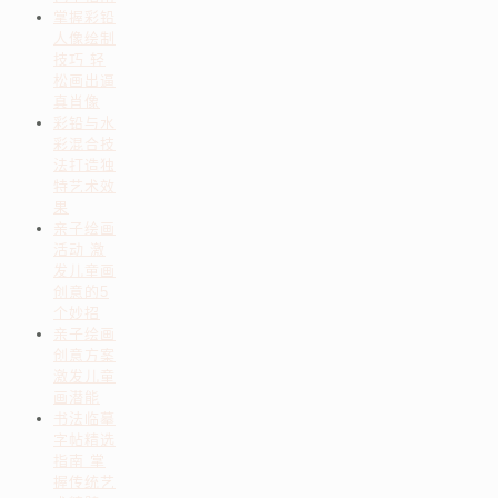
掌握彩铅
人像绘制
技巧 轻
松画出逼
真肖像
彩铅与水
彩混合技
法打造独
特艺术效
果
亲子绘画
活动 激
发儿童画
创意的5
个妙招
亲子绘画
创意方案
激发儿童
画潜能
书法临摹
字帖精选
指南 掌
握传统艺