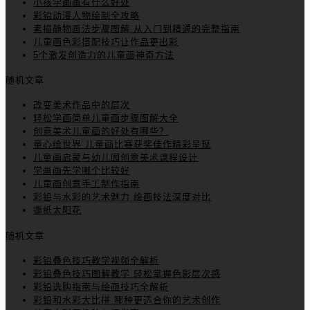
小孩学画画有什么好处
彩铅动漫人物绘制全攻略
素描静物画法步骤图解 从入门到精通的完整指南
儿童画色彩搭配技巧让作品更出彩
5个激发创造力的儿童画神奇方法
随机文章
改变美术作品中的层次
轻松学画简单儿童画步骤图解大全
创意美术儿童画的好处有哪些？
童心绘世界 儿童画比赛获奖佳作精彩呈现
儿童画启蒙与幼儿园创意美术课程设计
学画画先学哪个比较好
儿童画创意手工制作指南
彩铅与水彩的艺术魅力 绘画技法深度对比
撕纸太阳花
随机文章
彩铅叠色技巧教学视频全解析
彩铅叠色技巧图解教学 轻松掌握色彩层次感
彩铅选购指南与绘画技巧全解析
彩铅和水彩大比拼 哪种更适合你的艺术创作