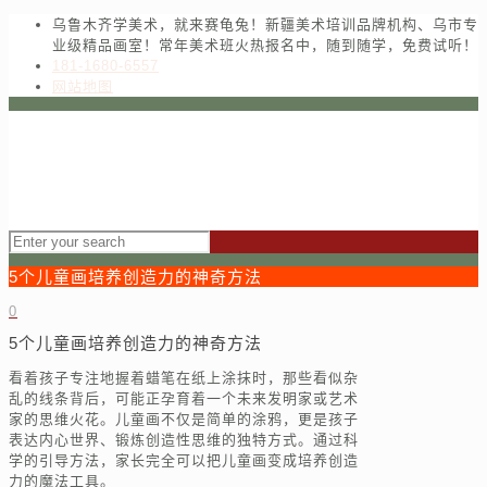
乌鲁木齐学美术，就来赛龟兔！新疆美术培训品牌机构、乌市专
业级精品画室！常年美术班火热报名中，随到随学，免费试听！
181-1680-6557
网站地图
5个儿童画培养创造力的神奇方法
0
5个儿童画培养创造力的神奇方法
看着孩子专注地握着蜡笔在纸上涂抹时，那些看似杂
乱的线条背后，可能正孕育着一个未来发明家或艺术
家的思维火花。儿童画不仅是简单的涂鸦，更是孩子
表达内心世界、锻炼创造性思维的独特方式。通过科
学的引导方法，家长完全可以把儿童画变成培养创造
力的魔法工具。